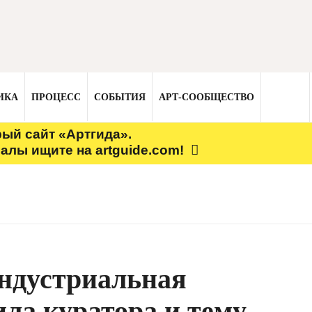
ИКА
ПРОЦЕСС
СОБЫТИЯ
АРТ-СООБЩЕСТВО
рый сайт «Артгида».
алы ищите на artguide.com!
индустриальная
ла куратора и тему