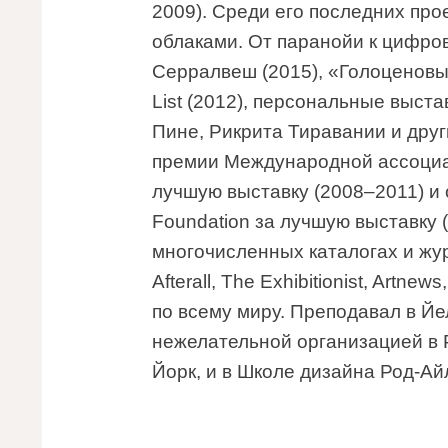
2009). Среди его последних пр
облаками. От паранойи к цифро
Серралвеш (2015), «Голоценовы
List (2012), персональные выст
Пине, Рикрита Тиравании и дру
премии Международной ассоциац
лучшую выставку (2008–2011) и 
Foundation за лучшую выставку (
многочисленных каталогах и журн
Afterall, The Exhibitionist, Artne
по всему миру. Преподавал в Йе
нежелательной организацией в Р
Йорк, и в Школе дизайна Род-Ай