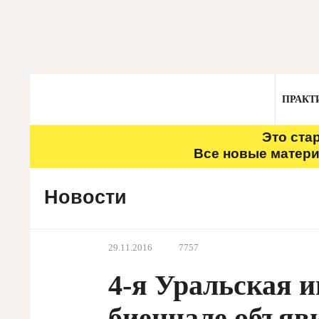
ПРАКТ
Это ста
Все новые матери
Новости
29.11.2016
7757
4-я Уральская 
биеннале объяви