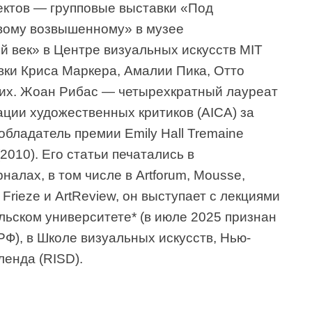
оектов — групповые выставки «Под
вому возвышенному» в музее
й век» в Центре визуальных искусств MIT
авки Криса Маркера, Амалии Пика, Отто
гих. Жоан Рибас — четырехкратный лауреат
ии художественных критиков (AICA) за
обладатель премии Emily Hall Tremaine
2010). Его статьи печатались в
алах, в том числе в Artforum, Mousse,
ws, Frieze и ArtReview, он выступает с лекциями
льском университете* (в июле 2025 признан
Ф), в Школе визуальных искусств, Нью-
ленда (RISD).