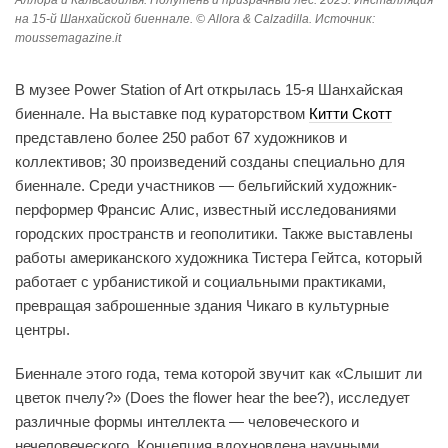
Аллора и Кальсадилья. Полутень и призрачный лес. 2025. Инсталляция
на 15-й Шанхайской биеннале. © Allora & Calzadilla. Источник:
moussemagazine.it
В музее Power Station of Art открылась 15-я Шанхайская
биеннале. На выставке под кураторством
Китти Скотт
представлено более 250 работ 67 художников и
коллективов; 30 произведений созданы специально для
биеннале. Среди участников — бельгийский художник-
перформер Франсис Алис, известный исследованиями
городских пространств и геополитики. Также выставлены
работы американского художника Тистера Гейтса, который
работает с урбанистикой и социальными практиками,
превращая заброшенные здания Чикаго в культурные
центры.
Биеннале этого года, тема которой звучит как «Слышит ли
цветок пчелу?» (Does the flower hear the bee?), исследует
различные формы интеллекта — человеческого и
нечеловеческого. Концепция вдохновлена научными