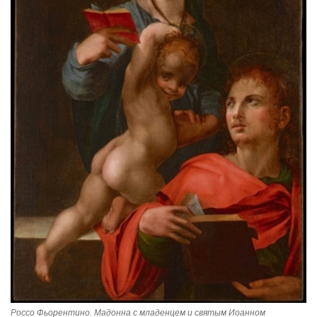
Россо Фьорентино. Мадонна с младенцем и святым Иоанном