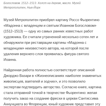
Богословом. 1512–1513. Холст на дереве, масло. Музей
Метрополитен, Нью-Йорк
Музей Метрополитен приобрел картину Россо Фьорентино
«Мадонна с младенцем и святым Иоанном Богословом»
(1512–1513) — одну из самых ранних известных работ
художника. Ее считали утраченной несколько сотен лет и
обнаружили при реставрации картины «Мадонна с
младенцем» неизвестного автора, на которой после
удаления верхнего слоя проявилась фигура святого
Иоанна.
Найденная работа полностью соответствует описанной
Джорджо Вазари в «Жизнеописаниях наиболее знаменитых
живописцев, ваятелей и зодчих», и это позволило
экспертам подтвердить авторство. Согласно книге, картина
стала отправной точкой в творчестве Фьорентино: желая
получить заказ на создание фрески в церкви Сантиссима
Аннунциата во Флоренции, юный художник представил эту