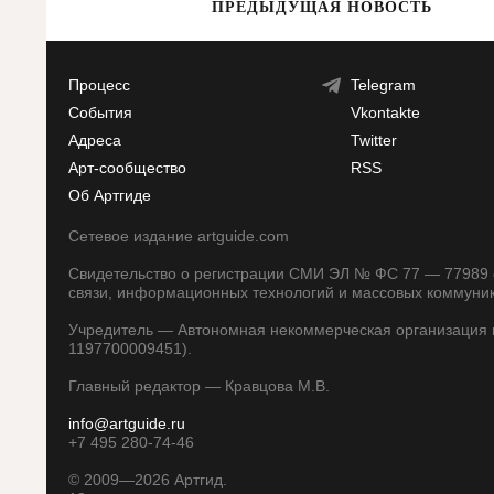
ПРЕДЫДУЩАЯ НОВОСТЬ
Процесс
Telegram
События
Vkontakte
Адреса
Twitter
Арт-сообщество
RSS
Об Артгиде
Сетевое издание artguide.com
Свидетельство о регистрации СМИ ЭЛ № ФС 77 — 77989 о
связи, информационных технологий и массовых коммуни
Учредитель — Автономная некоммерческая организация п
1197700009451).
Главный редактор — Кравцова М.В.
info@artguide.ru
+7 495 280-74-46
©
2009—2026
Артгид.