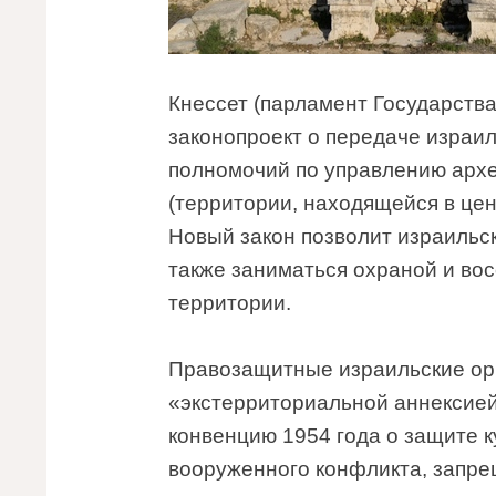
Кнессет (парламент Государства
законопроект о передаче израи
полномочий по управлению архе
(территории, находящейся в цен
Новый закон позволит израильск
также заниматься охраной и во
территории.
Правозащитные израильские ор
«экстерриториальной аннексией»
конвенцию 1954 года о защите к
вооруженного конфликта, запр