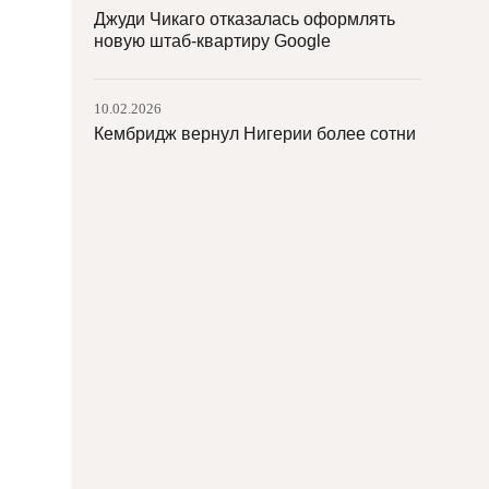
Джуди Чикаго отказалась оформлять
новую штаб-квартиру Google
10.02.2026
Кембридж вернул Нигерии более сотни
бенинских бронз
09.02.2026
Эскиз Микеланджело продан за $27 млн
09.02.2026
Эрмитаж и «Интеррос» завершили
второй выпуск арт-токенов для
финансирования реставрации
06.02.2026
Музей колониального искусства в