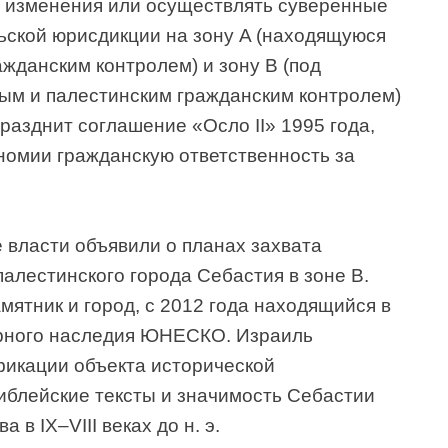
 изменения или осуществлять суверенные
ьской юрисдикции на зону A (находящуюся
жданским контролем) и зону B (под
ым и палестинским гражданским контролем)
разднит соглашение «Осло II» 1995 года,
омии гражданскую ответственность за
 власти объявили о планах захвата
палестинского города Себастия в зоне B.
ятник и город, с 2012 года находящийся в
рного наследия ЮНЕСКО. Израиль
икации объекта исторической
иблейские тексты и значимость Себастии
 в IX–VIII веках до н. э.