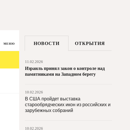
В Иордании откроется Музей крещения
Иисуса Христа
11.02.2026
Всемирный фонд памятников выделил
более $7 млн на поддержку
НОВОСТИ
ОТКРЫТИЯ
международных проектов
МЕНЮ
11.02.2026
Израиль принял закон о контроле над
памятниками на Западном берегу
10.02.2026
В США пройдет выставка
старообрядческих икон из российских и
зарубежных собраний
10.02.2026