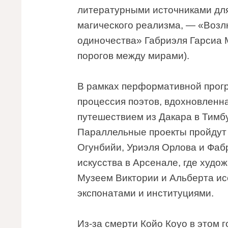
литературными источниками для
магического реализма, — «Возл
одиночества» Габриэля Гарсиа М
порогов между мирами).
В рамках перформативной прог
процессия поэтов, вдохновленн
путешествием из Дакара в Тимбук
Параллельные проекты пройдут
Огунбийи, Уриэля Орлова и Фаб
искусства в Арсенале, где худо
Музеем Виктории и Альберта и
экспонатами и институциями.
Из-за смерти Койо Коуо в этом 