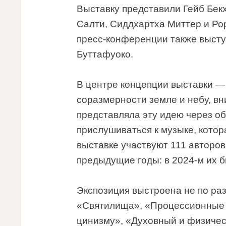
Выставку представили Гейб Бек
Салти, Сиддхартха Миттер и Ро
пресс-конференции также выст
Буттафуоко.
В центре концепции выставки —
соразмерности земле и небу, вн
представляла эту идею через о
прислушиваться к музыке, котора
выставке участвуют 111 авторов
предыдущие годы: в 2024-м их б
Экспозиция выстроена не по раз
«Cвятилища», «Процессионные 
цинизму», «Духовный и физиче