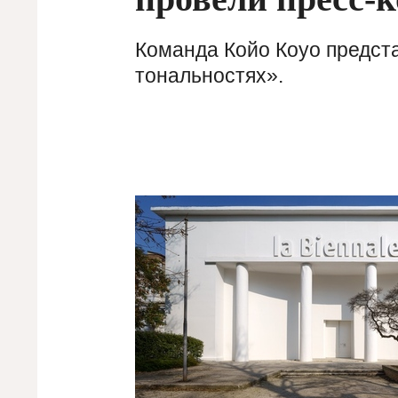
Команда Койо Коуо предст
тональностях».