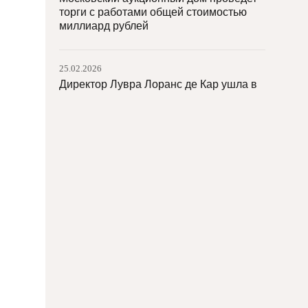
торги с работами общей стоимостью
миллиард рублей
25.02.2026
Директор Лувра Лоранс де Кар ушла в
отставку
24.02.2026
Директором Музея Маяковского
назначена Марина Краснова
24.02.2026
ЮАР официально отказалась от
участия в Венецианской биеннале
20.02.2026
Музей истории ГУЛАГа переименуют в