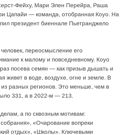
херст-Фейху, Мари Элен Перейра, Раша
ри Цапайи — команда, отобранная Коуо. На
упил президент биеннале Пьетранджело
 человек, переосмысление его
имание к малому и повседневному. Коуо
браз посева семян — как призыв дышать и
я живет в воде, воздухе, огне и земле. В
 из разных регионов. Это меньше, чем в
ыло 331, а в 2022-м — 213.
делам, а по сквозным мотивам:
собрания», «Очарование вопреки
ский отдых», «Школы». Ключевыми