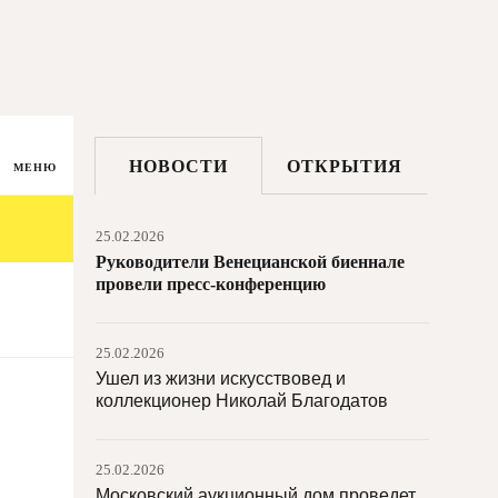
26.02.2026
Директор MACBA Эльвира Дьянгани
Осе уйдет в отставку досрочно
26.02.2026
Глава Версаля Кристоф Лерибо
НОВОСТИ
ОТКРЫТИЯ
назначен новым директором Лувра
МЕНЮ
25.02.2026
Руководители Венецианской биеннале
провели пресс-конференцию
25.02.2026
Ушел из жизни искусствовед и
коллекционер Николай Благодатов
25.02.2026
Московский аукционный дом проведет