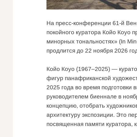
На пресс-конференции 61-й Ве
покойного куратора Койо Коуо 
минорных тональностях» (In Mino
продлится до 22 ноября 2026 го
Койо Коуо (1967–2025) — курато
фигур панафриканской художес
2025 года во время подготовки
руководителем биеннале в ноябр
концепцию, отобрать художнико
архитектуру экспозиции. Это пе
посвященная памяти куратора, к