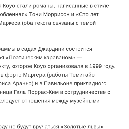
 Коуо стали романы, написанные в стиле
юбленная» Тони Моррисон и «Сто лет
аркеса (оба текста связаны с темой
раммы в садах Джардини состоится
ая «Поэтическим караваном» —
ту, которое Коуо организовала в 1999 году.
 в форте Маргера (работы Темитайо
риса Араньо) и в Павильоне прикладного
жница Гала Поррас-Ким в сотрудничестве с
сследует отношения между музейными
году не будут вручаться «Золотые львы» —