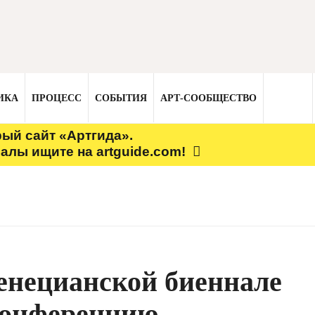
ИКА
ПРОЦЕСС
СОБЫТИЯ
АРТ-СООБЩЕСТВО
рый сайт «Артгида».
алы ищите на artguide.com!
енецианской биеннале
конференцию