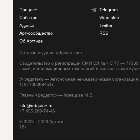
Процесс
Telegram
События
Vkontakte
Адреса
Twitter
Арт-сообщество
RSS
Об Артгиде
Сетевое издание artguide.com
Свидетельство о регистрации СМИ ЭЛ № ФС 77 — 77989 о
связи, информационных технологий и массовых коммуни
Учредитель — Автономная некоммерческая организация п
1197700009451).
Главный редактор — Кравцова М.В.
info@artguide.ru
+7 495 280-74-46
©
2009—2026
Артгид.
18+