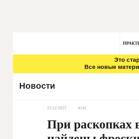
ПРАКТ
Это ста
Все новые матери
Новости
23.12.2025
4142
При раскопках
найдены фреск