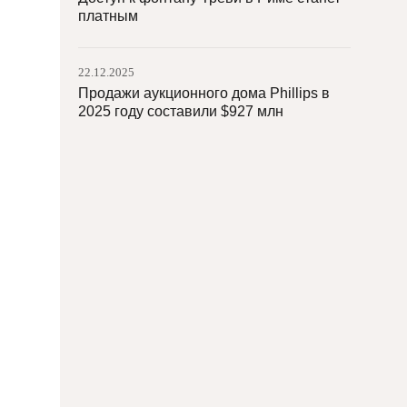
платным
22.12.2025
Продажи аукционного дома Phillips в
2025 году составили $927 млн
19.12.2025
Британский музей будет предоставлять
экспонаты музеям в бывших
британских колониях
18.12.2025
Фонд Потанина принимает заявки на
участие в проекте «Города. Музеи.
Сцены»
18.12.2025