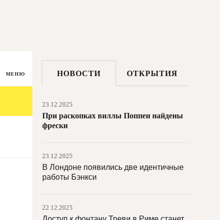
24.12.2025
На новых станциях римского метро
открылись мини-музеи
23.12.2025
Архив documenta запустил новый веб-
НОВОСТИ
ОТКРЫТИЯ
сайт
МЕНЮ
23.12.2025
При раскопках виллы Поппеи найдены
фрески
23.12.2025
В Лондоне появились две идентичные
работы Бэнкси
22.12.2025
Доступ к фонтану Треви в Риме станет