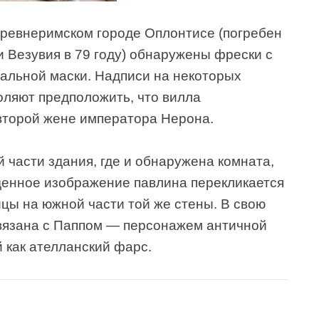
древнеримском городе Оплонтисе (погребен
 Везувия в 79 году) обнаружены фрески с
альной маски. Надписи на некоторых
ляют предположить, что вилла
второй жене императора Нерона.
й части здания, где и обнаружена комната,
денное изображение павлина перекликается
цы на южной части той же стены. В свою
вязана с Паппом — персонажем античной
 как ателланский фарс.