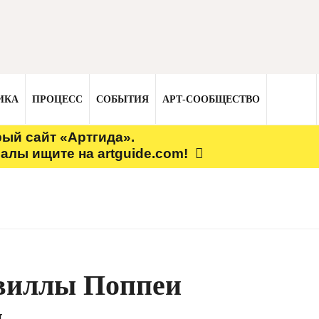
ИКА
ПРОЦЕСС
СОБЫТИЯ
АРТ-СООБЩЕСТВО
рый сайт «Артгида».
алы ищите на artguide.com!
 виллы Поппеи
и