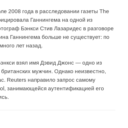
ле 2008 года в расследовании газеты The
фицировала Ганнингема на одной из
тограф Бэнкси Стив Лазаридес в разговоре
ина Ганнингема больше не существует: по
много лет назад.
Бэнкси взял имя Дэвид Джонс — одно из
британских мужчин. Однако неизвестно,
ас. Reuters направило запрос самому
trol, занимающейся аутентификацией его
ись.