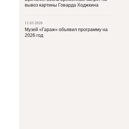
вывоз картины Говарда Ходжкина
11.03.2026
Музей «Гараж» объявил программу на
2026 год
11.03.2026
Древний ливанский город Тир
пострадал во время военных действий
на Востоке
10.03.2026
В Лондоне откроют для посещения
Банкетинг-хаус с работами Рубенса
10.03.2026
В Петрозаводске сгорел Дом горного