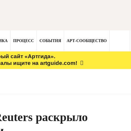
ИКА
ПРОЦЕСС
СОБЫТИЯ
АРТ-СООБЩЕСТВО
рый сайт «Артгида».
алы ищите на artguide.com!
Reuters раскрыло
и