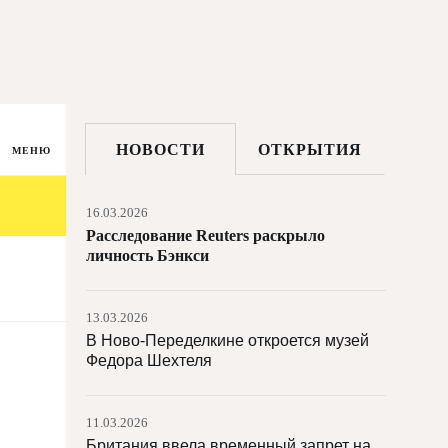
циркового искусства, «РОСИЗО» и
«Архангельском» сменилось
руководство
16.03.2026
В испанском замке Эскалона
НОВОСТИ
ОТКРЫТИЯ
обрушилась средневековая башня
МЕНЮ
16.03.2026
Расследование Reuters раскрыло
личность Бэнкси
13.03.2026
В Ново-Переделкине откроется музей
Федора Шехтеля
11.03.2026
Британия ввела временный запрет на