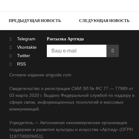
ПРЕДЫДУЩАЯ НОВОСТЬ
СЛЕДУЮЩАЯ НОВОСТЬ
Telegram
Рассылка Артгида
Vkontakte
Twitter
RSS
Сетевое издание artguide.com
Свидетельство о регистрации СМИ ЭЛ № ФС 77 — 77989 от
03 марта 2020 г. Выдано Федеральной службой по надзору в
сфере связи, информационных технологий и массовых
коммуникаций.
Учредитель — Автономная некоммерческая организация
поддержки и развития культуры и искусства «Артгид» (ОГРН
1197700009451).