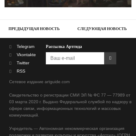
ПРЕДЫДУЩАЯ НОВОСТЬ
СЛЕДУЮЩАЯ НОВОСТЬ
Telegram
Рассылка Артгида
Vkontakte
Twitter
RSS
Сетевое издание artguide.com
Свидетельство о регистрации СМИ ЭЛ № ФС 77 — 77989 от
03 марта 2020 г. Выдано Федеральной службой по надзору в
сфере связи, информационных технологий и массовых
коммуникаций.
Учредитель — Автономная некоммерческая организация
поддержки и развития культуры и искусства «Артгид» (ОГРН