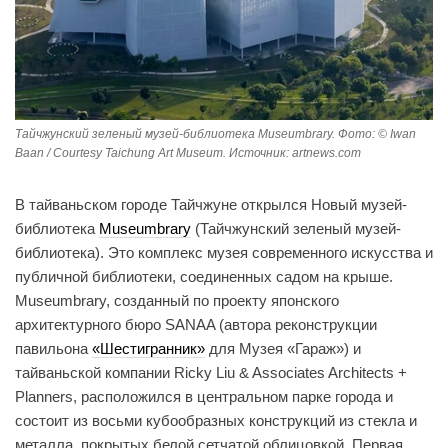
Тайчжунский зеленый музей-библиотека Museumbrary. Фото: © Iwan
Baan / Courtesy Taichung Art Museum. Источник: artnews.com
В тайваньском городе Тайчжуне открылся Новый музей-
библиотека
Museumbrary
(Тайчжунский зеленый музей-
библиотека). Это комплекс музея современного искусства и
публичной библиотеки, соединенных садом на крыше.
Museumbrary, созданный по проекту японского
архитектурного бюро SANAA (автора реконструкции
павильона
«Шестигранник»
для Музея «Гараж») и
тайваньской компании Ricky Liu & Associates Architects +
Planners, расположился в центральном парке города и
состоит из восьми кубообразных конструкций из стекла и
металла, покрытых белой сетчатой облицовкой. Первая