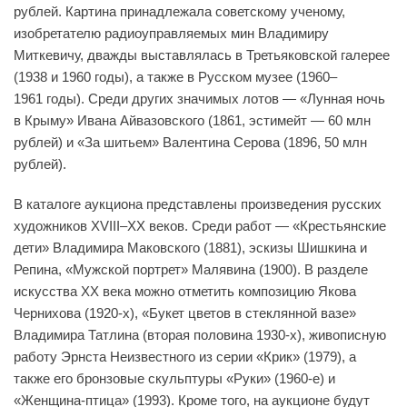
рублей. Картина принадлежала советскому ученому,
изобретателю радиоуправляемых мин Владимиру
Миткевичу, дважды выставлялась в Третьяковской галерее
(1938 и 1960 годы), а также в Русском музее (1960–
1961 годы). Среди других значимых лотов — «Лунная ночь
в Крыму» Ивана Айвазовского (1861, эстимейт — 60 млн
рублей) и «За шитьем» Валентина Серова (1896, 50 млн
рублей).
В каталоге аукциона представлены произведения русских
художников XVIII–XX веков. Среди работ — «Крестьянские
дети» Владимира Маковского (1881), эскизы Шишкина и
Репина, «Мужской портрет» Малявина (1900). В разделе
искусства XX века можно отметить композицию Якова
Чернихова (1920-х), «Букет цветов в стеклянной вазе»
Владимира Татлина (вторая половина 1930-х), живописную
работу Эрнста Неизвестного из серии «Крик» (1979), а
также его бронзовые скульптуры «Руки» (1960-е) и
«Женщина-птица» (1993). Кроме того, на аукционе будут