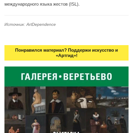
международного языка жестов (ISL).
Источник: ArtDependence
Понравился материал? Поддержи искусство и
«Артгид»!