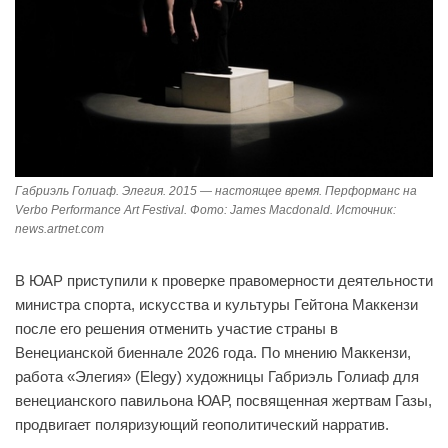
Габриэль Голиаф. Элегия. 2015 — настоящее время. Перформанс на
Verbo Performance Art Festival. Фото: James Macdonald. Источник:
news.artnet.com
В ЮАР приступили к проверке правомерности деятельности
министра спорта, искусства и культуры Гейтона Маккензи
после его решения отменить участие страны в
Венецианской биеннале 2026 года. По мнению Маккензи,
работа «Элегия» (Elegy) художницы Габриэль Голиаф для
венецианского павильона ЮАР, посвященная жертвам Газы,
продвигает поляризующий геополитический нарратив.