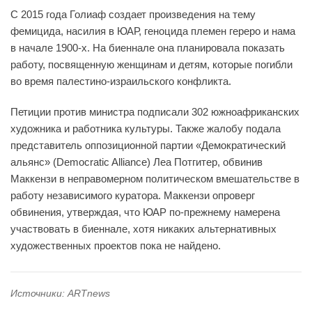
С 2015 года Голиаф создает произведения на тему
фемицида, насилия в ЮАР, геноцида племен гереро и нама
в начале 1900-х. На биеннале она планировала показать
работу, посвященную женщинам и детям, которые погибли
во время палестино-израильского конфликта.
Петиции против министра подписали 302 южноафриканских
художника и работника культуры. Также жалобу подала
представитель оппозиционной партии «Демократический
альянс» (Democratic Alliance) Леа Потгитер, обвинив
Маккензи в неправомерном политическом вмешательстве в
работу независимого куратора. Маккензи опроверг
обвинения, утверждая, что ЮАР по-прежнему намерена
участвовать в биеннале, хотя никаких альтернативных
художественных проектов пока не найдено.
Источники: ARTnews