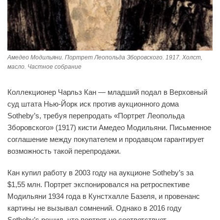
Амедео Модильяни. Портрет Леопольда Зборовского. 1917. Холст,
масло. Частное собрание
Коллекционер Чарльз Кан — младший подал в Верховный
суд штата Нью-Йорк иск против аукционного дома
Sotheby’s, требуя перепродать «Портрет Леопольда
Зборовского» (1917) кисти Амедео Модильяни. Письменное
соглашение между покупателем и продавцом гарантирует
возможность такой перепродажи.
Кан купил работу в 2003 году на аукционе Sotheby’s за
$1,55 млн. Портрет экспонировался на ретроспективе
Модильяни 1934 года в Кунстхалле Базеля, и провенанс
картины не вызывал сомнений. Однако в 2016 году
Sotheby’s решил, что портрет не соответствует