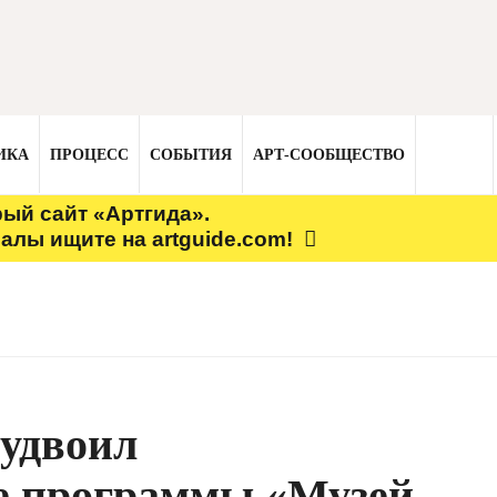
ИКА
ПРОЦЕСС
СОБЫТИЯ
АРТ-СООБЩЕСТВО
рый сайт «Артгида».
алы ищите на artguide.com!
удвоил
е программы «Музей