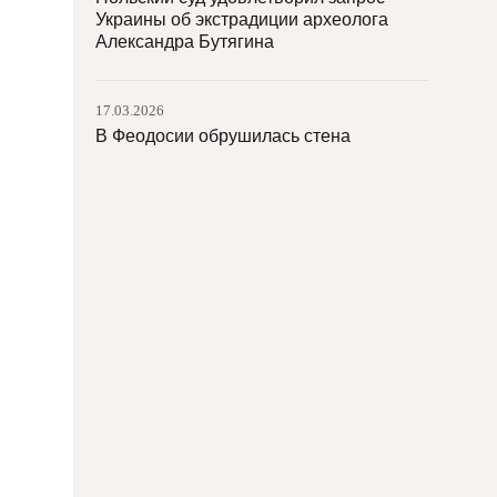
Украины об экстрадиции археолога
Александра Бутягина
17.03.2026
В Феодосии обрушилась стена
армянского храма XV века
17.03.2026
На границе Германии и Польши найден
средневековый город
17.03.2026
В Ватикане обнаружили картину Эль
Греко, спрятанную за подделкой
16.03.2026
В департаменте музеев и поддержки