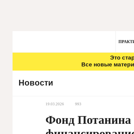
ПРАКТ
Это ста
Все новые матери
Новости
19.03.2026
993
Фонд Потанина 
финансировани