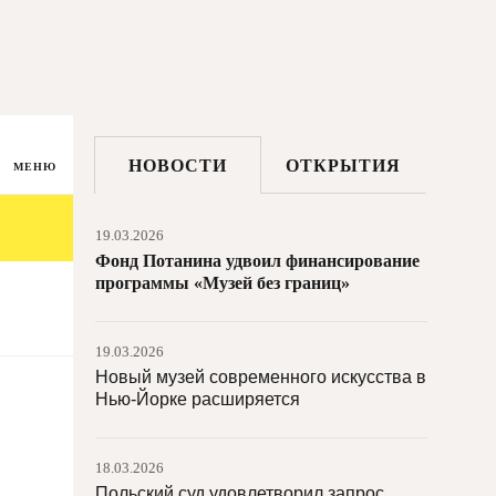
20.03.2026
На затонувшем корабле лорда Элгина
нашли фрагмент Парфенона
20.03.2026
Ярмарки «Контур» и «Контур. Фото»
НОВОСТИ
ОТКРЫТИЯ
пройдут на новой площадке
МЕНЮ
19.03.2026
Фонд Потанина удвоил финансирование
программы «Музей без границ»
19.03.2026
Новый музей современного искусства в
Нью-Йорке расширяется
18.03.2026
Польский суд удовлетворил запрос