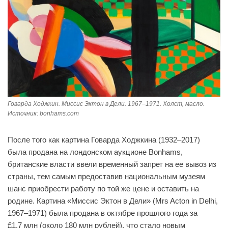
Говарда Ходжкин. Миссис Эктон в Дели. 1967–1971. Холст, масло.
Источник: bonhams.com
После того как картина Говарда Ходжкина (1932–2017)
была продана на лондонском аукционе Bonhams,
британские власти ввели временный запрет на ее вывоз из
страны, тем самым предоставив национальным музеям
шанс приобрести работу по той же цене и оставить на
родине. Картина «Миссис Эктон в Дели» (Mrs Acton in Delhi,
1967–1971) была продана в октябре прошлого года за
£1,7 млн (около 180 млн рублей), что стало новым