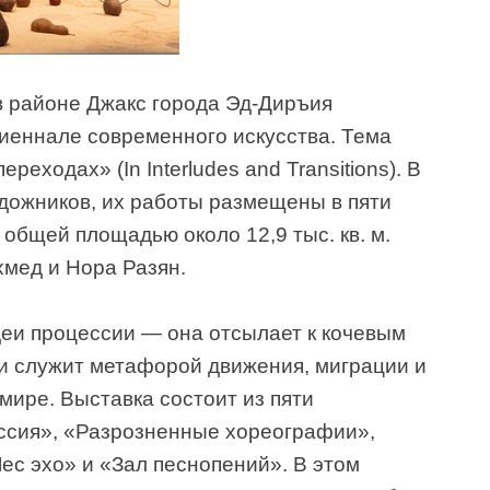
 в районе Джакс города Эд-Диръия
Биеннале современного искусства. Тема
реходах» (In Interludes and Transitions). В
удожников, их работы размещены в пяти
бщей площадью около 12,9 тыс. кв. м.
мед и Нора Разян.
деи процессии — она отсылает к кочевым
и служит метафорой движения, миграции и
ире. Выставка состоит из пяти
ссия», «Разрозненные хореографии»,
ес эхо» и «Зал песнопений». В этом