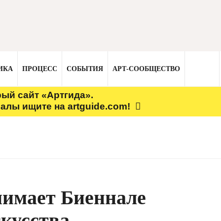
ИКА
ПРОЦЕСС
СОБЫТИЯ
АРТ-СООБЩЕСТВО
рый сайт «Артгида».
алы ищите на artguide.com!
имает Биеннале
скусства