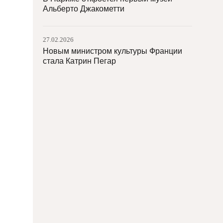
Альберто Джакометти
27.02.2026
Новым министром культуры Франции
стала Катрин Пегар
27.02.2026
Министр культуры Франции Рашида
Дати баллотируется на пост мэра
Парижа
26.02.2026
Директор MACBA Эльвира Дьянгани
Осе уйдет в отставку досрочно
26.02.2026
Глава Версаля Кристоф Лерибо