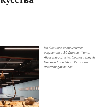
На биеннале современного
искусства в Эд-Диръие. Фото:
Alessandro Brasile. Courtesy Diriyah
Biennale Foundation. Источник:
delartemagazine.com