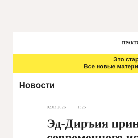
ПРАКТ
Это ста
Все новые матери
Новости
02.03.2026
1525
Эд-Диръия прин
современного и