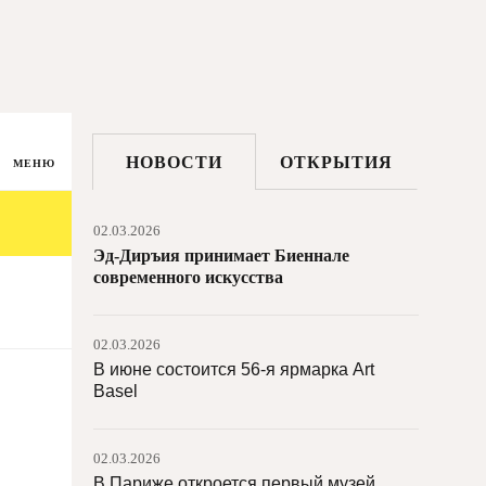
Дворец Голестан в Тегеране пострадал
в результате американо-израильских
ударов
03.03.2026
Картина «Видение Захарии в храме»
НОВОСТИ
ОТКРЫТИЯ
признана подлинником Рембрандта
МЕНЮ
02.03.2026
Эд-Диръия принимает Биеннале
современного искусства
02.03.2026
В июне состоится 56-я ярмарка Art
Basel
02.03.2026
В Париже откроется первый музей