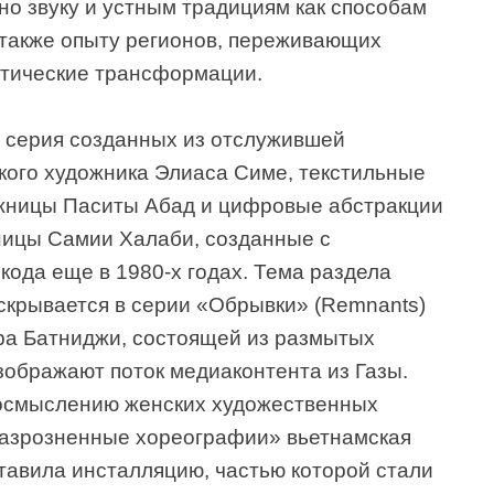
но звуку и устным традициям как способам
 также опыту регионов, переживающих
тические трансформации.
 серия созданных из отслужившей
кого художника Элиаса Симе, текстильные
жницы Паситы Абад и цифровые абстракции
ницы Самии Халаби, созданные с
ода еще в 1980-х годах. Тема раздела
крывается в серии «Обрывки» (Remnants)
ра Батниджи, состоящей из размытых
зображают поток медиаконтента из Газы.
осмыслению женских художественных
«Разрозненные хореографии» вьетнамская
тавила инсталляцию, частью которой стали