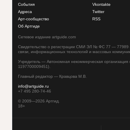
События
Vkontakte
Адреса
Twitter
Арт-сообщество
RSS
Об Артгиде
Сетевое издание artguide.com
Свидетельство о регистрации СМИ ЭЛ № ФС 77 — 77989 о
связи, информационных технологий и массовых коммуни
Учредитель — Автономная некоммерческая организация п
1197700009451).
Главный редактор — Кравцова М.В.
info@artguide.ru
+7 495 280-74-46
©
2009—2026
Артгид.
18+