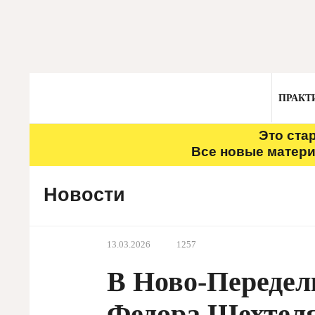
ПРАКТ
Это ста
Все новые матери
Новости
13.03.2026
1257
В Ново-Передел
Федора Шехтел