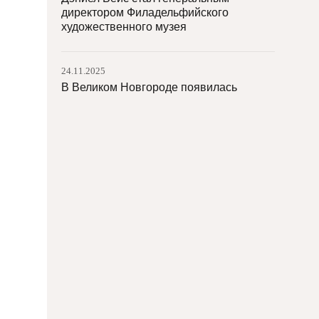
директором Филадельфийского
художественного музея
24.11.2025
В Великом Новгороде появилась
скульптура по мотивам картины Васи
Ложкина
24.11.2025
Коллекционер пытается вернуть
Sotheby’s картину, купленную на
аукционе
21.11.2025
«Америку» Каттелана купила франшиза
«Ripley’s Believe It or Not!»