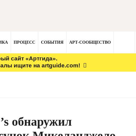
ИКА
ПРОЦЕСС
СОБЫТИЯ
АРТ-СООБЩЕСТВО
рый сайт «Артгида».
алы ищите на artguide.com!
e’s обнаружил
исунок Микеланджело