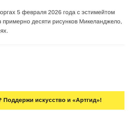
 торгах 5 февраля 2026 года с эстимейтом
из примерно десяти рисунков Микеланджело,
ях.
 Поддержи искусство и «Артгид»!