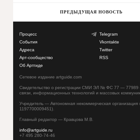
ПРЕДЫДУЩАЯ НОВОСТЬ
Процесс
Telegram
События
Vkontakte
Адреса
Twitter
Арт-сообщество
RSS
Об Артгиде
Сетевое издание artguide.com
Свидетельство о регистрации СМИ ЭЛ № ФС 77 — 77989 о
связи, информационных технологий и массовых коммуни
Учредитель — Автономная некоммерческая организация п
1197700009451).
Главный редактор — Кравцова М.В.
info@artguide.ru
+7 495 280-74-46