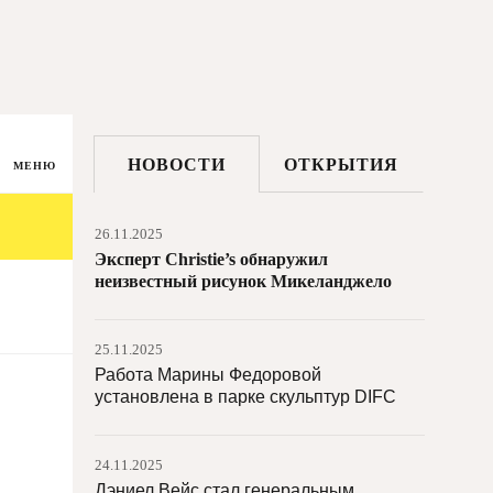
26.11.2025
В пространстве ТОН-ЦЕНТР пройдет
ярмарка графики «Обертон»
26.11.2025
НОВОСТИ
ОТКРЫТИЯ
Sotheby’s провел «русские торги»
МЕНЮ
26.11.2025
Эксперт Christie’s обнаружил
неизвестный рисунок Микеланджело
25.11.2025
Работа Марины Федоровой
установлена в парке скульптур DIFC
24.11.2025
Дэниел Вейс стал генеральным