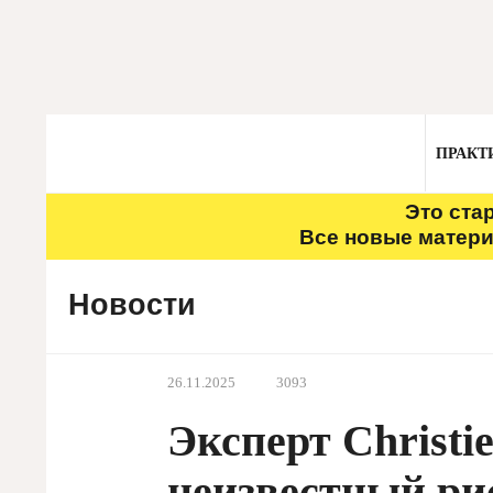
ПРАКТ
Это ста
Все новые матери
Новости
26.11.2025
3093
Эксперт Christi
неизвестный р