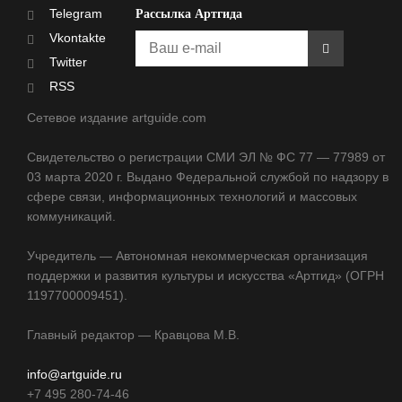
Telegram
Рассылка Артгида
Vkontakte
Twitter
RSS
Сетевое издание artguide.com
Свидетельство о регистрации СМИ ЭЛ № ФС 77 — 77989 от
03 марта 2020 г. Выдано Федеральной службой по надзору в
сфере связи, информационных технологий и массовых
коммуникаций.
Учредитель — Автономная некоммерческая организация
поддержки и развития культуры и искусства «Артгид» (ОГРН
1197700009451).
Главный редактор — Кравцова М.В.
info@artguide.ru
+7 495 280-74-46