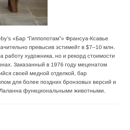
by’s «Бар “Гиппопотам”» Франсуа-Ксавье
начительно превысив эстимейт в $7–10 млн.
а работу художника, но и рекорд стоимости
онах. Заказанный в 1976 году меценатом
йся своей медной отделкой, бар
ипом для более поздних бронзовых версий и
 Лаланна функциональными животными.