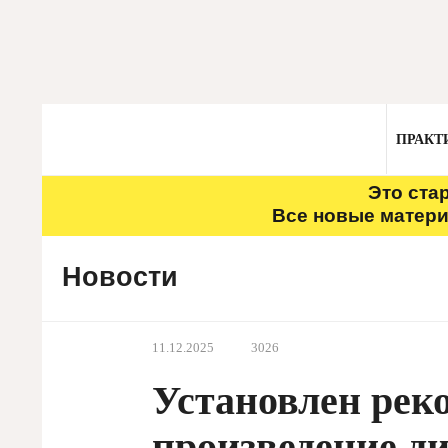
ПРАКТ
Это ста
Все новые матери
Новости
11.12.2025
3026
Установлен рек
произведение д