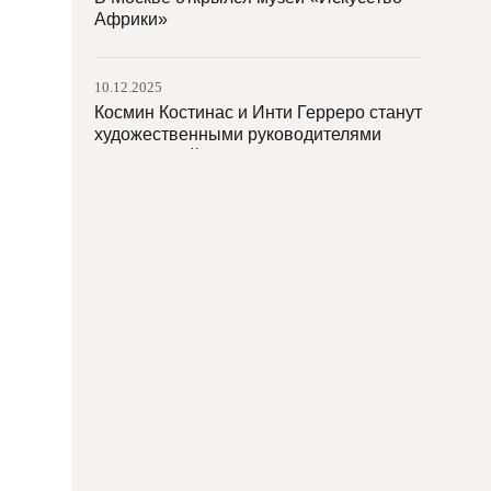
Африки»
10.12.2025
Космин Костинас и Инти Герреро станут
художественными руководителями
Иокогамской триеннале
09.12.2025
Из библиотеки в Сан-Паулу похищены
гравюры Матисса
09.12.2025
Утечка воды в Лувре повредила около
400 книг
08.12.2025
Наири Баграмян получила золотую