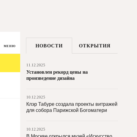
11.12.2025
Эрмитаж подал в суд на посетителя
11.12.2025
Лауреатом премии Тернера стала
НОВОСТИ
ОТКРЫТИЯ
Ннена Калу
МЕНЮ
11.12.2025
Установлен рекорд цены на
произведение дизайна
10.12.2025
Клэр Табуре создала проекты витражей
для собора Парижской Богоматери
10.12.2025
В Москве открылся музей «Искусство