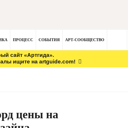
ИКА
ПРОЦЕСС
СОБЫТИЯ
АРТ-СООБЩЕСТВО
рый сайт «Артгида».
алы ищите на artguide.com!
орд цены на
изайна