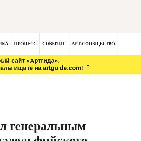
ИКА
ПРОЦЕСС
СОБЫТИЯ
АРТ-СООБЩЕСТВО
рый сайт «Артгида».
алы ищите на artguide.com!
ал генеральным
ладельфийского