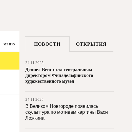
26.11.2025
Эксперт Christie’s обнаружил
неизвестный рисунок Микеланджело
25.11.2025
Работа Марины Федоровой
НОВОСТИ
ОТКРЫТИЯ
установлена в парке скульптур DIFC
МЕНЮ
24.11.2025
Дэниел Вейс стал генеральным
директором Филадельфийского
художественного музея
24.11.2025
В Великом Новгороде появилась
скульптура по мотивам картины Васи
Ложкина