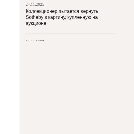
24.11.2025
Коллекционер пытается вернуть
Sotheby’s картину, купленную на
аукционе
21.11.2025
«Америку» Каттелана купила франшиза
«Ripley’s Believe It or Not!»
21.11.2025
В Казахстане найден город возрастом
3600 лет
20.11.2025
Открыт прием заявок на грантовый
конкурс Фонда Потанина
«Индустриальный эксперимент»