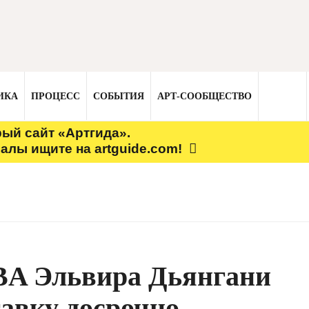
ИКА
ПРОЦЕСС
СОБЫТИЯ
АРТ-СООБЩЕСТВО
рый сайт «Артгида».
алы ищите на artguide.com!
A Эльвира Дьянгани
тавку досрочно