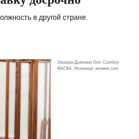
лжность в другой стране.
Эльвира Дьянгани Осе. Courtesy
MACBA. Источник: artnews.com