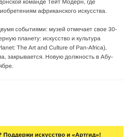
донской команде Тейт Модерн, где
риобретениям африканского искусства.
вумя событиями: музей отмечает свое 30-
ерную планету: искусство и культура
anet: The Art and Culture of Pan-Africa),
а, закрывается. Новую должность в Абу-
ябре.
 Поддержи искусство и «Артгид»!