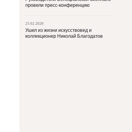
провели пресс-конференцию
25.02.2026
Ушел из жизни искусствовед и
коллекционер Николай Благодатов
25.02.2026
Московский аукционный дом проведет
торги с работами общей стоимостью
миллиард рублей
25.02.2026
Директор Лувра Лоранс де Кар ушла в
отставку
24.02.2026
Директором Музея Маяковского