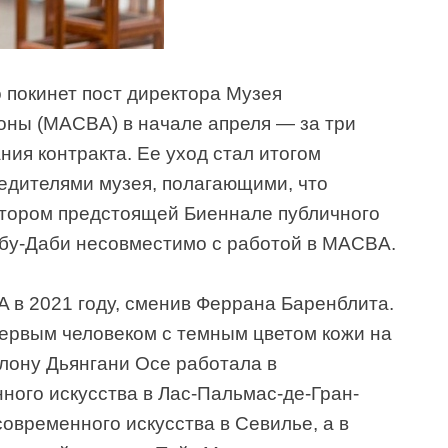
 покинет пост директора Музея
оны (MACBA) в начале апреля — за три
ия контракта. Ее уход стал итогом
едителями музея, полагающими, что
ктором предстоящей Биеннале публичного
 в Абу-Даби несовместимо с работой в MACBA.
 в 2021 году, сменив Феррана Баренблита.
ервым человеком с темным цветом кожи на
елону Дьянгани Осе работала в
ного искусства в Лас-Пальмас-де-Гран-
овременного искусства в Севилье, а в