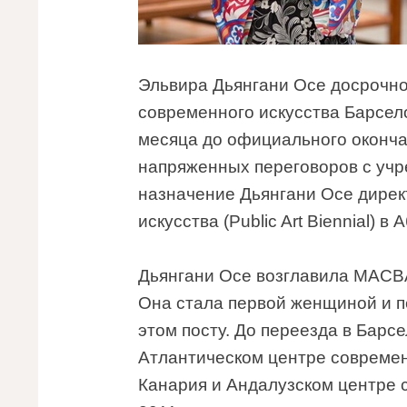
Эльвира Дьянгани Осе досрочно
современного искусства Барсел
месяца до официального окончан
напряженных переговоров с учр
назначение Дьянгани Осе дире
искусства (Public Art Biennial)
Дьянгани Осе возглавила MACBA
Она стала первой женщиной и п
этом посту. До переезда в Барс
Атлантическом центре современ
Канария и Андалузском центре с