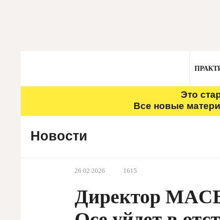
ПРАКТ
Это ста
Все новые матери
Новости
26.02.2026
1615
Директор MACB
Осе уйдет в отс