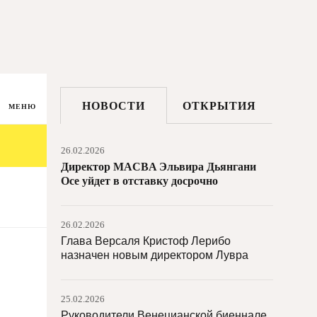
Новым министром культуры Франции
стала Катрин Пегар
27.02.2026
Министр культуры Франции Рашида
Дати баллотируется на пост мэра
НОВОСТИ
ОТКРЫТИЯ
Парижа
МЕНЮ
26.02.2026
Директор MACBA Эльвира Дьянгани
Осе уйдет в отставку досрочно
26.02.2026
Глава Версаля Кристоф Лерибо
назначен новым директором Лувра
25.02.2026
Руководители Венецианской биеннале