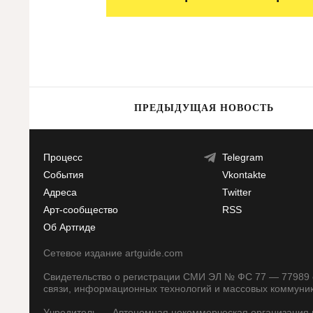
ПРЕДЫДУЩАЯ НОВОСТЬ
Процесс
Telegram
События
Vkontakte
Адреса
Twitter
Арт-сообщество
RSS
Об Артгиде
Сетевое издание artguide.com
Свидетельство о регистрации СМИ ЭЛ № ФС 77 — 77989 о
связи, информационных технологий и массовых коммуни
Учредитель — Автономная некоммерческая организация п