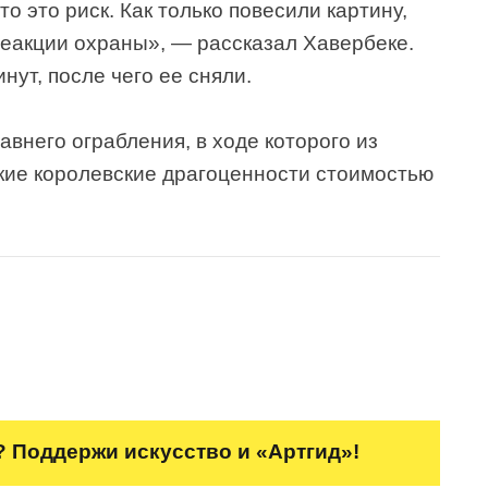
то это риск. Как только повесили картину,
реакции охраны», — рассказал Хавербеке.
нут, после чего ее сняли.
внего ограбления, в ходе которого из
ие королевские драгоценности стоимостью
 Поддержи искусство и «Артгид»!