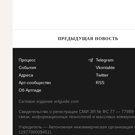
ПРЕДЫДУЩАЯ НОВОСТЬ
Процесс
Telegram
События
Vkontakte
Адреса
Twitter
Арт-сообщество
RSS
Об Артгиде
Сетевое издание artguide.com
Свидетельство о регистрации СМИ ЭЛ № ФС 77 — 77989 о
связи, информационных технологий и массовых коммуни
Учредитель — Автономная некоммерческая организация п
1197700009451).