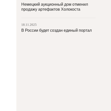
Немецкий аукционный дом отменил
продажу артефактов Холокоста
18.11.2025
В России будет создан единый портал
объектов культурного наследия
18.11.2025
Государственный Эрмитаж повышает
цены на входные билеты
18.11.2025
Коллекция Филлипс продает картины из
своего собрания
17.11.2025
Из Национального музея Дамаска