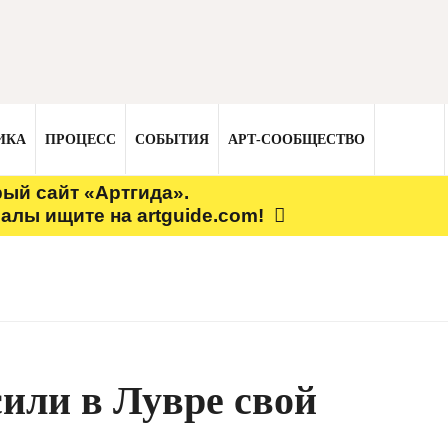
ИКА
ПРОЦЕСС
СОБЫТИЯ
АРТ-СООБЩЕСТВО
рый сайт «Артгида».
алы ищите на artguide.com!
или в Лувре свой