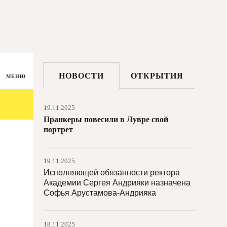
20.11.2025
Открыт прием заявок на грантовый
конкурс Фонда Потанина
«Индустриальный эксперимент»
19.11.2025
НОВОСТИ
ОТКРЫТИЯ
Картина Климта продана за $236,4 млн
МЕНЮ
19.11.2025
Пранкеры повесили в Лувре свой
портрет
19.11.2025
Исполняющей обязанности ректора
Академии Сергея Андрияки назначена
Софья Арустамова-Андрияка
18.11.2025