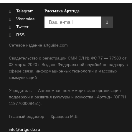
Telegram
Рассылка Артгида
Vkontakte
Twitter
RSS
Сетевое издание artguide.com
Свидетельство о регистрации СМИ ЭЛ № ФС 77 — 77989 от
03 марта 2020 г. Выдано Федеральной службой по надзору в
сфере связи, информационных технологий и массовых
коммуникаций.
Учредитель — Автономная некоммерческая организация
поддержки и развития культуры и искусства «Артгид» (ОГРН
1197700009451).
Главный редактор — Кравцова М.В.
info@artguide.ru