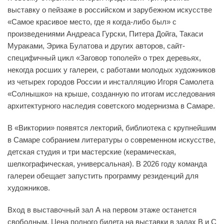
выставку о пейзаже в российском и зарубежном искусстве
«Самое красивое место, где я когда-либо был» с
произведениями Андреаса Гурски, Питера Дойга, Такаси
Мураками, Эрика Булатова и других авторов, сайт-
специфичный цикл «Заговор тополей» о трех деревьях,
некогда росших у галереи, с работами молодых художников
из четырех городов России и инсталляцию Игоря Самолета
«Солнышко» на крыше, созданную по итогам исследования
архитектурного наследия советского модернизма в Самаре.
В «Виктории» появятся лекторий, библиотека с крупнейшим
в Самаре собранием литературы о современном искусстве,
детская студия и три мастерские (керамическая,
шелкографическая, универсальная). В 2026 году команда
галереи обещает запустить программу резиденций для
художников.
Вход в выставочный зал А на первом этаже останется
свободным. Цена полного билета на выставки в залах B и C