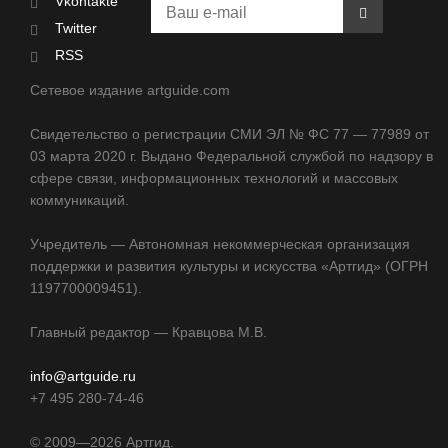
Vkontakte
Twitter
RSS
Сетевое издание artguide.com
Свидетельство о регистрации СМИ ЭЛ № ФС 77 — 77989 от
03 марта 2020 г. Выдано Федеральной службой по надзору в
сфере связи, информационных технологий и массовых
коммуникаций.
Учредитель — Автономная некоммерческая организация
поддержки и развития культуры и искусства «Артгид» (ОГРН
1197700009451).
Главный редактор — Кравцова М.В.
info@artguide.ru
+7 495 280-74-46
©
2009—2026
Артгид.