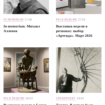
17.06
27.03
IN MEMORIAM
РАЗ В НЕДЕЛЮ
In memoriam. Михаил
Выставки недели в
Алленов
регионах: выбор
«Артгида». Март 2026
20.03
19.03
РАЗ В НЕДЕЛЮ
СПЕЦПРОЕКТ
Выставки недели в Санкт-
Татлин. В начале было