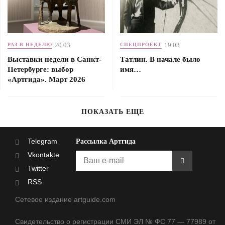
20.03
19.03
РАЗ В НЕДЕЛЮ
СПЕЦПРОЕКТ
Выставки недели в Санкт-
Татлин. В начале было
Петербурге: выбор
имя…
«Артгида». Март 2026
ПОКАЗАТЬ ЕЩЕ
Telegram
Рассылка Артгида
Vkontakte
Twitter
RSS
Сетевое издание artguide.com
Свидетельство о регистрации СМИ ЭЛ № ФС 77 — 77989 от