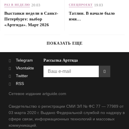
20.03
19.03
РАЗ В НЕДЕЛЮ
СПЕЦПРОЕКТ
Выставки недели в Санкт-
Татлин. В начале было
Петербурге: выбор
имя…
«Артгида». Март 2026
ПОКАЗАТЬ ЕЩЕ
Telegram
Рассылка Артгида
Vkontakte
Twitter
RSS
Сетевое издание artguide.com
Свидетельство о регистрации СМИ ЭЛ № ФС 77 — 77989 от
03 марта 2020 г. Выдано Федеральной службой по надзору в
сфере связи, информационных технологий и массовых
коммуникаций.