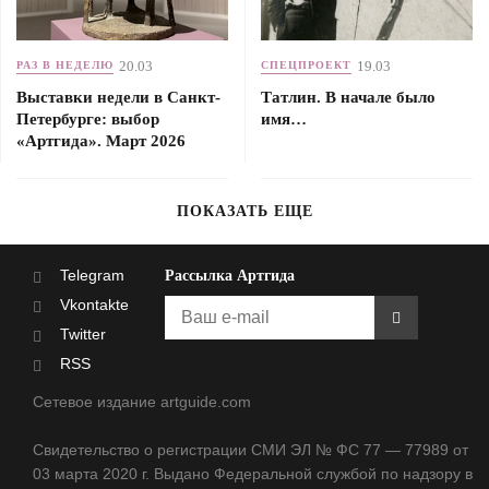
20.03
19.03
РАЗ В НЕДЕЛЮ
СПЕЦПРОЕКТ
Выставки недели в Санкт-
Татлин. В начале было
Петербурге: выбор
имя…
«Артгида». Март 2026
ПОКАЗАТЬ ЕЩЕ
Telegram
Рассылка Артгида
Vkontakte
Twitter
RSS
Сетевое издание artguide.com
Свидетельство о регистрации СМИ ЭЛ № ФС 77 — 77989 от
03 марта 2020 г. Выдано Федеральной службой по надзору в