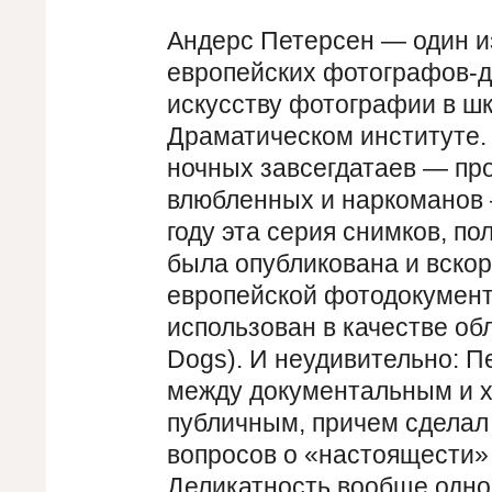
Андерс Петерсен — один и
европейских фотографов-д
искусству фотографии в ш
Драматическом институте.
ночных завсегдатаев — про
влюбленных и наркоманов 
году эта серия снимков, п
была опубликована и вскор
европейской фотодокумент
использован в качестве об
Dogs). И неудивительно: П
между документальным и 
публичным, причем сделал 
вопросов о «настоящести» к
Деликатность вообще одно 