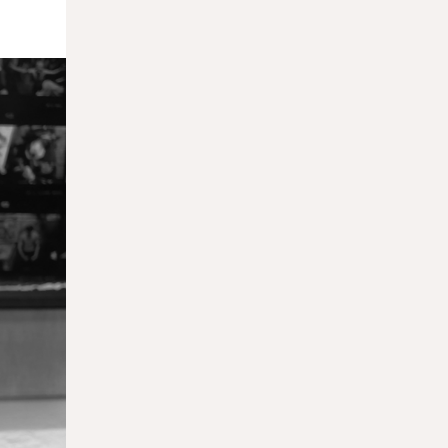
23.03.2026
Татьяна Шаршавицкая назначена
исполнительным директором
Еврейского музея и центра
толерантности
23.03.2026
Открылась вторая Мальтийская
биеннале современного искусства
23.03.2026
Музей Метрополитен приобрел
считавшуюся утраченной картину Россо
Фьорентино
20.03.2026
Ярмарка Art Dubai будет перенесена из-