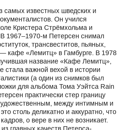
з самых известных шведских и
окументалистов. Он учился
коле Кристера Стрёмхольма и
 В 1967–1970-м Петерсен снимал
ституток, трансвеститов, пьяных,
— кафе «Лемитц» в Гамбурге. В 1978
олучившая название «Кафе Лемитц»,
е стала важной вехой в истории
алистики (а один из снимков был
ложки для альбома Тома Уэйтса Rain
етерсен практически стер границу
художественным, между интимным и
это столь деликатно и аккуратно, что
адров, о вере в них не возникает.
из главных качеств Петерса-