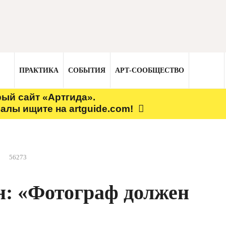
ПРАКТИКА
СОБЫТИЯ
АРТ-СООБЩЕСТВО
рый сайт «Артгида».
алы ищите на artguide.com!
56273
н: «Фотограф должен