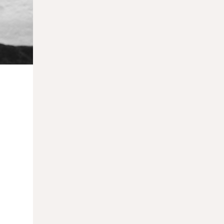
за ситуации на Востоке
20.03.2026
На затонувшем корабле лорда Элгина
нашли фрагмент Парфенона
20.03.2026
Ярмарки «Контур» и «Контур. Фото»
пройдут на новой площадке
19.03.2026
Фонд Потанина удвоил
финансирование программы «Музей
без границ»
19.03.2026
Новый музей современного искусства в