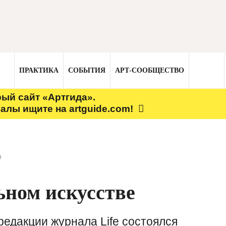
ПРАКТИКА
СОБЫТИЯ
АРТ-СООБЩЕСТВО
рый сайт «Артгида».
алы ищите на artguide.com!
9
ьном искусстве
редакции журнала Life состоялся