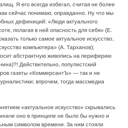
злищ. Я его всегда избегал, считая не более
ак сейчас понимаю, оправданно. Ну что мы
обных дефиниций: «Люди актуального
соте, полагая в ней опасность для себя» (Е.
оказать только самое актуальное искусство,
скусство компьютера» (А. Тарханов);
носит абстрактную живопись на периферию
инина)?! Действительно, популистский
оров газеты «КоммерсантЪ» — так и не
урналистики; впрочем, тогда массмедиа
онятием «актуальное искусство» скрывались
иначе оно в принципе не было бы нужно и
льным символом времени. За ним стояли