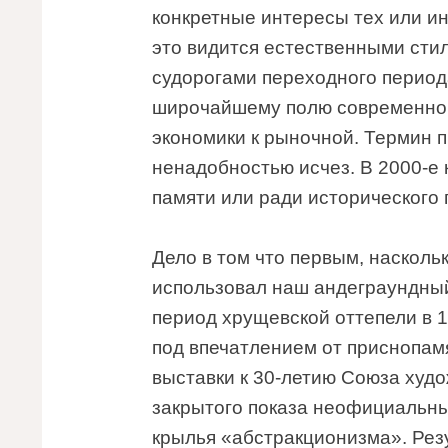
конкретные интересы тех или ин
это видится естественными сти
судорогами переходного период
широчайшему полю современного
экономики к рыночной. Термин п
ненадобностью исчез. В 2000-е
памяти или ради исторического п
Дело в том что первым, насколь
использовал наш андеграундны
период хрущевской оттепели в 1
под впечатлением от приснопа
выставки к 30-летию Союза худо
закрытого показа неофициальны
крылья «абстракционизма». Резу