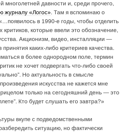
ей многолетней давности и, среди прочего,
ю журналу «Логос»
. Там я вспоминаю о
 «…появилось в 1990-е годы, чтобы отделить
х критиков, которые ввели это обозначение,
усства. Акционизм, видео, инсталляции —
ез принятия каких-либо критериев качества.
иматься в более однородном поле, термин
критик не хочет подвергать что-либо своей
туально”. Но актуальность в смысле
произведения искусства не кажется мне
прицелом только на сегодняшний день — это
плете”. Кто будет слушать его завтра?»
ьтуры вкупе с подведомственными
 разбередить ситуацию, но фактически