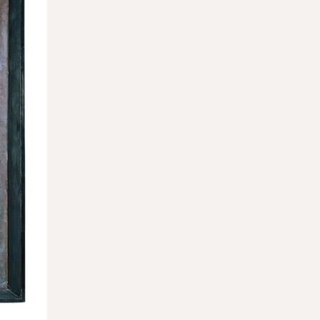
26.03.2026
Москва возглавила мировой рейтинг по
числу туристических
достопримечательностей
25.03.2026
В Петербурге пройдет лекция главного
редактора «Артгида» Марии Кравцовой
25.03.2026
Музей Ритберг передал Нигерии право
собственности на 11 вывезенных
артефактов
24.03.2026
Работу Беллини отреставрируют на
глазах у публики