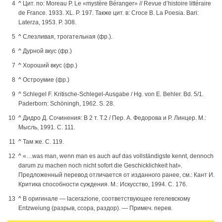
^
Цит. по: Moreau P. Le «mystère Béranger» // Revue d’histoire littéraire
de France. 1933. XL. P. 197. Также цит. в: Croce B. La Poesia. Bari:
Laterza, 1953. P. 308.
^
Слезливая, трогательная (фр.).
^
Дурной вкус (фр.)
^
Хороший вкус (фр.)
^
Остроумие (фр.)
^
Schlegel F. Kritische-Schlegel-Ausgabe / Hg. von E. Behler. Bd. 5/1.
Paderborn: Schöningh, 1962. S. 28.
^
Дидро Д. Сочинения: В 2 т. Т.2 / Пер. А. Федорова и Р. Линцер. М.:
Мысль, 1991. С. 111.
^
Там же. С. 119.
^
«…was man, wenn man es auch auf das vollständigste kennt, dennoch
darum zu machen noch nicht sofort die Geschicklichkeit hat».
Предложенный перевод отличается от изданного ранее, см.: Кант И.
Критика способности суждения. М.: Искусство, 1994. С. 176.
^
В оригинале — lacerazione, соответствующее гегелевскому
Entzweiung (разрыв, ссора, раздор). — Примеч. перев.