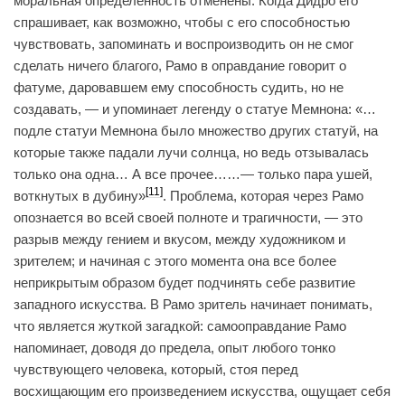
моральная определенность отменены. Когда Дидро его
спрашивает, как возможно, чтобы с его способностью
чувствовать, запоминать и воспроизводить он не смог
сделать ничего благого, Рамо в оправдание говорит о
фатуме, даровавшем ему способность судить, но не
создавать, — и упоминает легенду о статуе Мемнона: «…
подле статуи Мемнона было множество других статуй, на
которые также падали лучи солнца, но ведь отзывалась
только она одна… А все прочее……— только пара ушей,
[11]
воткнутых в дубину»
. Проблема, которая через Рамо
опознается во всей своей полноте и трагичности, — это
разрыв между гением и вкусом, между художником и
зрителем; и начиная с этого момента она все более
неприкрытым образом будет подчинять себе развитие
западного искусства. В Рамо зритель начинает понимать,
что является жуткой загадкой: самооправдание Рамо
напоминает, доводя до предела, опыт любого тонко
чувствующего человека, который, стоя перед
восхищающим его произведением искусства, ощущает себя