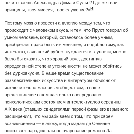
почитываешь Александра Дюма и Сулье? Где же твои
[4]
принципы, твоя миссия, твое служение?»
Поэтому можно провести аналогию между тем, что
происходит с человеком вкуса, и тем, что Пруст говорил об
умном человеке, который, «становясь более умным,
приобретает право быть им меньше»; и подобно тому, как
интеллект, взяв некий рубеж, нуждается в глупости, можно
было бы сказать, что хороший вкус, достигнув
определенной степени утонченности, не может обойтись
без дурновкусия. В наше время существование
развлекательных искусства и литературы объясняют
исключительно массовым обществом, а наше
представление о нем настолько опосредовано
психологическим состоянием интеллектуалов середины
XIX века (ставших свидетелями первой фазы его взрывного
расширения), что мы забываем о том, что при своем
возникновении — в эпоху, когда мадам де Севинье
описывает парадоксальное очарование романов Ла