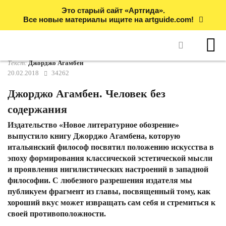
Это старый сайт «Артгида».
Все новые материалы ищите на artguide.com!
Текст:
Джорджо Агамбен
20.02.2018
34262
Джорджо Агамбен. Человек без
содержания
Издательство «Новое литературное обозрение»
выпустило книгу Джорджо Агамбена, которую
итальянский философ посвятил положению искусства в
эпоху формирования классической эстетической мысли
и проявления нигилистических настроений в западной
философии. С любезного разрешения издателя мы
публикуем фрагмент из главы, посвященный тому, как
хороший вкус может извращать сам себя и стремиться к
своей противоположности.