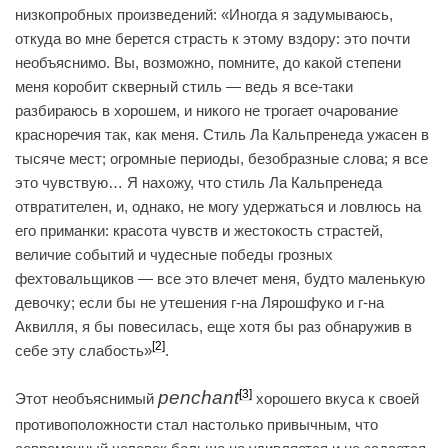
низкопробных произведений: «Иногда я задумываюсь,
откуда во мне берется страсть к этому вздору: это почти
необъяснимо. Вы, возможно, помните, до какой степени
меня коробит скверный стиль — ведь я все-таки
разбираюсь в хорошем, и никого не трогает очарование
красноречия так, как меня. Стиль Ла Кальпренеда ужасен в
тысяче мест; огромные периоды, безобразные слова; я все
это чувствую… Я нахожу, что стиль Ла Кальпренеда
отвратителен, и, однако, не могу удержаться и ловлюсь на
его приманки: красота чувств и жестокость страстей,
величие событий и чудесные победы грозных
фехтовальщиков — все это влечет меня, будто маленькую
девочку; если бы не утешения г-на Лярошфуко и г-на
Аквилля, я бы повесилась, еще хотя бы раз обнаружив в
[2]
себе эту слабость»
.
penchant
[3]
Этот необъяснимый
хорошего вкуса к своей
противоположности стал настолько привычным, что