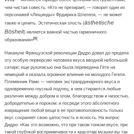
чем чистая совесть. «Кто не презирает, — говорит один из
персонажей «Люцинды» Фрдириха Шлегеля, — не может
ästhetische
также и ценить. Эстетическая злость (
Bösheit
) является важной частью гармоничного
[9]
образования»
.
Накануне Французской революции Дидро довел до предела
эту особую перверсию человека вкуса вводной небольшой
сатире; еще рукописью она была переведена Гёте на
немецкий и оказала огромное влияние на молодого Гегеля.
Племянник Рамо — человек экстраординарного вкуса и
одновременно гнусный подлец; в нем стираются любые
различия между добром и злом, благородством и низостью,
добродетелью и пороком: и посреди этого абсолютного
извращения любой вещи в ее противоположность только
вкус сохраняет свою целостность и ясность. На вопрос
Дидро: «Как это возможно, что при таком тонком вкусе, при
такой глубокой восприимчивости к красотам музыки вы так