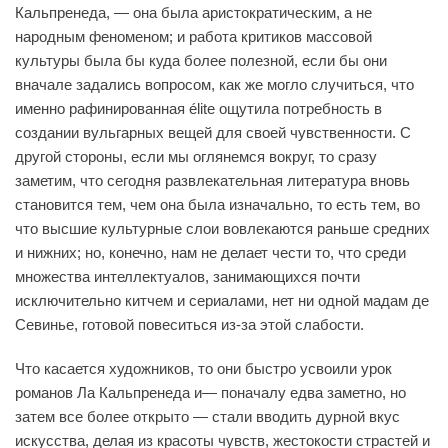
Кальпренеда, — она была аристократическим, а не
народным феноменом; и работа критиков массовой
культуры была бы куда более полезной, если бы они
вначале задались вопросом, как же могло случиться, что
именно рафинированная élite ощутила потребность в
создании вульгарных вещей для своей чувственности. С
другой стороны, если мы оглянемся вокруг, то сразу
заметим, что сегодня развлекательная литература вновь
становится тем, чем она была изначально, то есть тем, во
что высшие культурные слои вовлекаются раньше средних
и нижних; но, конечно, нам не делает чести то, что среди
множества интеллектуалов, занимающихся почти
исключительно китчем и сериалами, нет ни одной мадам де
Севинье, готовой повеситься из-за этой слабости.
Что касается художников, то они быстро усвоили урок
романов Ла Кальпренеда и— поначалу едва заметно, но
затем все более открыто — стали вводить дурной вкус
искусства, делая из красоты чувств, жестокости страстей и