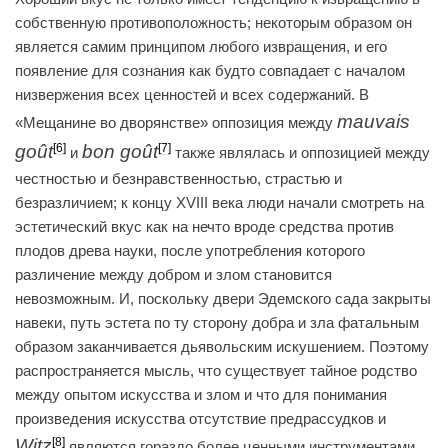
собственную противоположность; некоторым образом он
является самим принципом любого извращения, и его
появление для сознания как будто совпадает с началом
низвержения всех ценностей и всех содержаний. В
mauvais
«Мещанине во дворянстве» оппозиция между
goût
bon goût
[6]
[7]
и
также являлась и оппозицией между
честностью и безнравственностью, страстью и
безразличием; к концу XVIII века люди начали смотреть на
эстетический вкус как на нечто вроде средства против
плодов древа науки, после употребления которого
различение между добром и злом становится
невозможным. И, поскольку двери Эдемского сада закрыты
навеки, путь эстета по ту сторону добра и зла фатальным
образом заканчивается дьявольским искушением. Поэтому
распространяется мысль, что существует тайное родство
между опытом искусства и злом и что для понимания
произведения искусства отсутствие предрассудков и
Witz
[8]
являются гораздо более ценными инструментами,