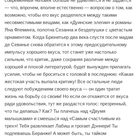
современный человек больше не удивляется и не задается
— что, впрочем, вполне естественно — вопросом о том, как
возможно, чтобы его вкус разделялся между такими
несовместимыми вещами, как «Дуинские элегии» и романы
Яна Флеминга, полотна Сезанна и безделушки с цветастым
орнаментом. Когда Брюнетьер два века спустя после мадам
де Севинье снова обратится к этому предосудительному
импульсу хорошего вкуса, тот станет уже настолько
сильным, что критик, даже сохраняя различие между
хорошей и плохой литературой, будет вынужден прилагать
усилия, чтобы не броситься с головой в последнюю: «Какая
жестокая участь выпала критику! Все остальные люди
следуют побуждениям своего вкуса — он один тратит
жизнь на борьбу со своим! Но если он откажется от вкуса
ради удовольствия, тут же раздастся голос: презренный,
что ты делаешь? Как? Ты плачешь над «Двумя
малышками» и смеешься над «Самым счастливым из
трех»! Тебя развлекает Лабиш и трогает Дэннери! Ты
подпеваешь Беранже! А может быть, ты тайком