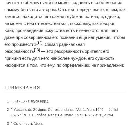
почти что обманутым и не может подавить в себе желание
самому быть его автором. Он стоит перед чем-то, в чем, как
кажется, находится его самая глубокая истина, и, однако,
не может с ней отождествиться, поскольку, как говорил
Кант, произведение искусства есть именно «то, для чего
даже при совершенном его познании еще нет умения, чтобы
[12]
его произвести»
. Самая радикальная
[13]
разорванность
— это разорванность зрителя: его
принцип есть для него наиболее чуждое, его сущность
находится в том, что ему, по определению, не принадлежит.
ПРИМЕЧАНИЯ
^
Женщина вкуса (фр.).
^
Madame de Sévigné. Correspondance. Vol. 1: Mars 1646 — Juillet
1675 / Éd. R. Duchêne. Paris: Gallimard, 1972. P. 287 et s., P. 294.
^
Склонность (фр.).