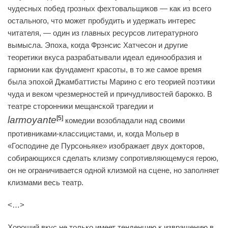
чудесных побед грозных фехтовальщиков — как из всего
остального, что может пробудить и удержать интерес
читателя, — один из главных ресурсов литературного
вымысла. Эпоха, когда Фрэнсис Хатчесон и другие
теоретики вкуса разрабатывали идеал единообразия и
гармонии как фундамент красоты, в то же самое время
была эпохой Джамбаттисты Марино с его теорией поэтики
чуда и веком чрезмерностей и причудливостей барокко. В
театре сторонники мещанской трагедии и
larmoyante
[5]
комедии возобладали над своими
противниками-классицистами, и, когда Мольер в
«Господине де Пурсоньяке» изображает двух докторов,
собирающихся сделать клизму сопротивляющемуся герою,
он не ограничивается одной клизмой на сцене, но заполняет
клизмами весь театр.
<…>
Хороший вкус не только имеет тенденцию к извращению в