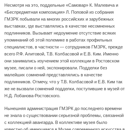
Несмотря на это, поддельные «Самовар» К. Малевича и
«Беспредметная композиция» Л. Поповой из собрания
ГМЗРК побывали на многих российских и зарубежных
выставках, где выставлялись в качестве несомненных
подлинников. Вызывает недоумение отсутствие всяких
упоминаний об этой полемике в работах профильных
специалистов, в частности — сотрудников ГМЗРК, прежде
всего Р.Ф. Алитовой, Т.В. Колбасовой и Е.В. Ким. Именно
они занимались изучением этой коллекции в Ростовском
музее, писали о ней, экспонировали. Подделки без
малейших сомнений представлялись в качестве
подлинников. Отмечу, что у Т.В. Колбасовой и Е.В. Ким так
же не вызвали сомнений подделки, поступившие в музей от
Н.Д. Лобанова-Ростовского.
Нынешняя администрация ГМЗРК до последнего времени
не знала о существовании серьезной проблемы, связанной
с коллекцией авангарда. В коллективе музея было
известно об имеющемся в Музее современного искусства в