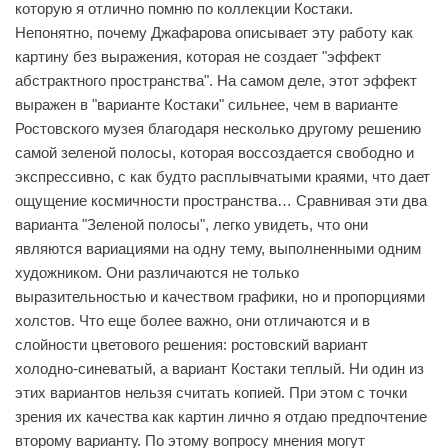
которую я отлично помню по коллекции Костаки.
Непонятно, почему Джафарова описывает эту работу как
картину без выражения, которая не создает "эффект
абстрактного пространства". На самом деле, этот эффект
выражен в "варианте Костаки" сильнее, чем в варианте
Ростовского музея благодаря несколько другому решению
самой зеленой полосы, которая воссоздается свободно и
экспрессивно, с как будто расплывчатыми краями, что дает
ощущение космичности пространства… Сравнивая эти два
варианта "Зеленой полосы", легко увидеть, что они
являются вариациями на одну тему, выполненными одним
художником. Они различаются не только
выразительностью и качеством графики, но и пропорциями
холстов. Что еще более важно, они отличаются и в
слойности цветового решения: ростовский вариант
холодно-синеватый, а вариант Костаки теплый. Ни один из
этих вариантов нельзя считать копией. При этом с точки
зрения их качества как картин лично я отдаю предпочтение
второму варианту. По этому вопросу мнения могут