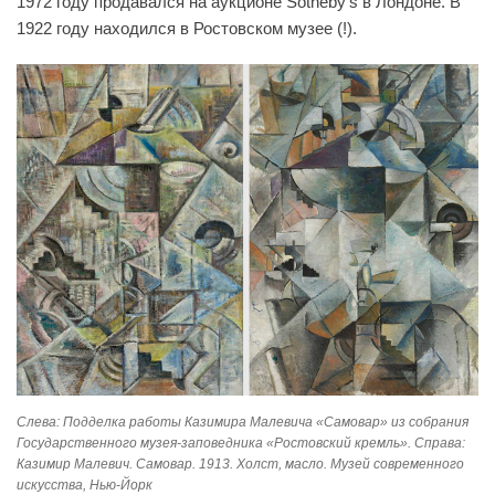
1972 году продавался на аукционе Sotheby's в Лондоне. В
1922 году находился в Ростовском музее (!).
Слева: Подделка работы Казимира Малевича «Самовар» из собрания
Государственного музея-заповедника «Ростовский кремль». Справа:
Казимир Малевич. Самовар. 1913. Холст, масло. Музей современного
искусства, Нью-Йорк