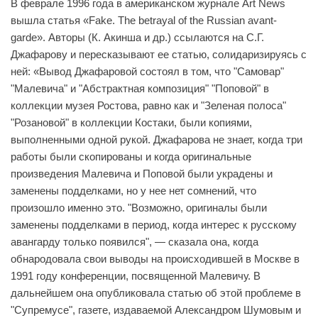
В феврале 1996 года в американском журнале Art News
вышла статья «Fake. The betrayal of the Russian avant-
garde». Авторы (К. Акинша и др.) ссылаются на С.Г.
Джафарову и пересказывают ее статью, солидаризируясь с
ней: «Вывод Джафаровой состоял в том, что "Самовар"
"Малевича" и "Абстрактная композиция" "Поповой" в
коллекции музея Ростова, равно как и "Зеленая полоса"
"Розановой" в коллекции Костаки, были копиями,
выполненными одной рукой. Джафарова не знает, когда три
работы были скопированы и когда оригинальные
произведения Малевича и Поповой были украдены и
заменены подделками, но у нее нет сомнений, что
произошло именно это. "Возможно, оригиналы были
заменены подделками в период, когда интерес к русскому
авангарду только появился", — сказала она, когда
обнародовала свои выводы на происходившей в Москве в
1991 году конференции, посвященной Малевичу. В
дальнейшем она опубликовала статью об этой проблеме в
"Супремусе", газете, издаваемой Александром Шумовым и