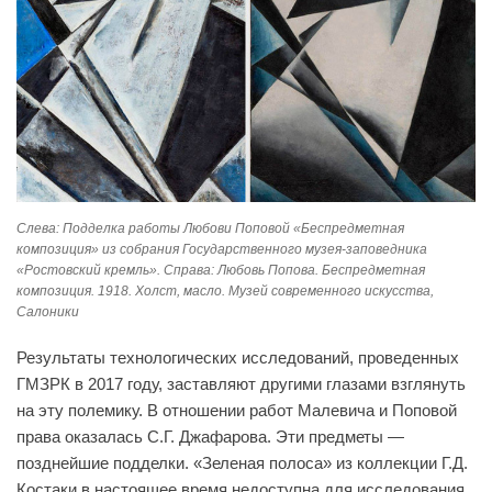
Слева: Подделка работы Любови Поповой «Беспредметная
композиция» из собрания Государственного музея-заповедника
«Ростовский кремль». Справа: Любовь Попова. Беспредметная
композиция. 1918. Холст, масло. Музей современного искусства,
Салоники
Результаты технологических исследований, проведенных
ГМЗРК в 2017 году, заставляют другими глазами взглянуть
на эту полемику. В отношении работ Малевича и Поповой
права оказалась С.Г. Джафарова. Эти предметы —
позднейшие подделки. «Зеленая полоса» из коллекции Г.Д.
Костаки в настоящее время недоступна для исследования.