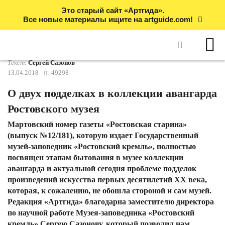
Это старый сайт «Артгида».
Все новые материалы ищите на artguide.com!
Текст:
Сергей Сазонов
13.04.2018
49298
О двух подделках в коллекции авангарда
Ростовского музея
Мартовский номер газеты «Ростовская старина»
(выпуск №12/181), которую издает Государственный
музей-заповедник «Ростовский кремль», полностью
посвящен этапам бытования в музее коллекции
авангарда и актуальной сегодня проблеме подделок
произведений искусства первых десятилетий XX века,
которая, к сожалению, не обошла стороной и сам музей.
Редакция «Артгида» благодарна заместителю директора
по научной работе Музея-заповедника «Ростовский
кремль» Сергею Сазонову, который позволил нам