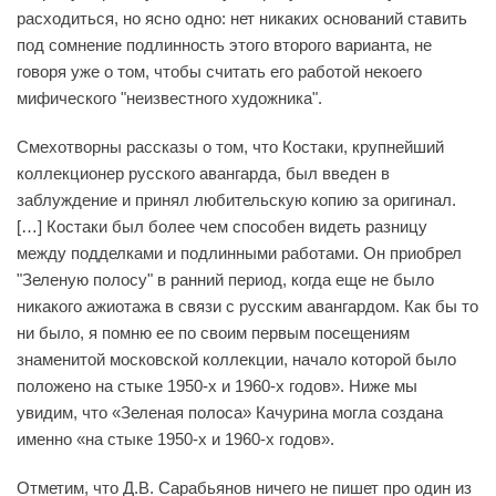
расходиться, но ясно одно: нет никаких оснований ставить
под сомнение подлинность этого второго варианта, не
говоря уже о том, чтобы считать его работой некоего
мифического "неизвестного художника".
Смехотворны рассказы о том, что Костаки, крупнейший
коллекционер русского авангарда, был введен в
заблуждение и принял любительскую копию за оригинал.
[…] Костаки был более чем способен видеть разницу
между подделками и подлинными работами. Он приобрел
"Зеленую полосу" в ранний период, когда еще не было
никакого ажиотажа в связи с русским авангардом. Как бы то
ни было, я помню ее по своим первым посещениям
знаменитой московской коллекции, начало которой было
положено на стыке 1950-х и 1960-х годов». Ниже мы
увидим, что «Зеленая полоса» Качурина могла создана
именно «на стыке 1950-х и 1960-х годов».
Отметим, что Д.В. Сарабьянов ничего не пишет про один из