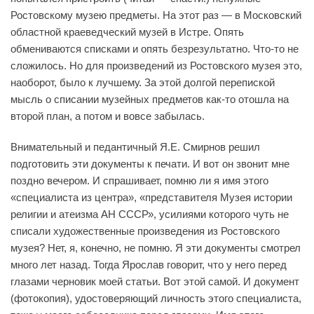
Ростовскому музею предметы. На этот раз — в Московский
областной краеведческий музей в Истре. Опять
обмениваются списками и опять безрезультатно. Что-то не
сложилось. Но для произведений из Ростовского музея это,
наоборот, было к лучшему. За этой долгой перепиской
мысль о списании музейных предметов как-то отошла на
второй план, а потом и вовсе забылась.
Внимательный и педантичный Я.Е. Смирнов решил
подготовить эти документы к печати. И вот он звонит мне
поздно вечером. И спрашивает, помню ли я имя этого
«специалиста из центра», «представителя Музея истории
религии и атеизма АН СССР», усилиями которого чуть не
списали художественные произведения из Ростовского
музея? Нет, я, конечно, не помню. Я эти документы смотрел
много лет назад. Тогда Ярослав говорит, что у него перед
глазами черновик моей статьи. Вот этой самой. И документ
(фотокопия), удостоверяющий личность этого специалиста,