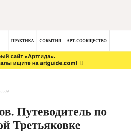
ПРАКТИКА
СОБЫТИЯ
АРТ-СООБЩЕСТВО
рый сайт «Артгида».
алы ищите на artguide.com!
43609
в. Путеводитель по
ой Третьяковке