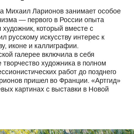
рда Михаил Ларионов занимает особое
чизма — первого в России опыта
 художник, который вместе с
л русскому искусству интерес к
ву, иконе и каллиграфии.
ской галерее включила в себя
 творчество художника в полном
ссионистических работ до позднего
арионов пришел во Франции. «Артгид»
вых картинах с выставки в Новой