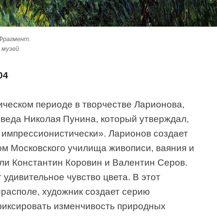
 Фрагмент.
 музей
04
ическом периоде в творчестве Ларионова,
оведа Николая Пунина, который утверждал,
л импрессионистически». Ларионов создает
ом Московского училища живописи, ваяния и
ыли Константин Коровин и Валентин Серов.
 удивительное чувство цвета. В этот
ирасполе, художник создает серию
фиксировать изменчивость природных