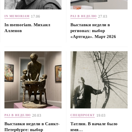
17.06
27.03
IN MEMORIAM
РАЗ В НЕДЕЛЮ
In memoriam. Михаил
Выставки недели в
Алленов
регионах: выбор
«Артгида». Март 2026
20.03
19.03
РАЗ В НЕДЕЛЮ
СПЕЦПРОЕКТ
Выставки недели в Санкт-
Татлин. В начале было
Петербурге: выбор
имя…