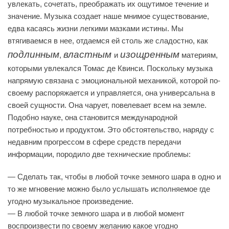
увлекать, сочетать, преображать их ощутимое течение и
значение. Музыка создает наше мнимое существование,
едва касаясь жизни легкими мазками истины. Мы
втягиваемся в нее, отдаемся ей столь же сладостно, как
подлинным
властным
изощренным
,
и
материям,
которыми увлекался Томас де Квинси. Поскольку музыка
напрямую связана с эмоциональной механикой, которой по-
своему распоряжается и управляется, она универсальна в
своей сущности. Она чарует, повелевает всем на земле.
Подобно науке, она становится международной
потребностью и продуктом. Это обстоятельство, наряду с
недавним прогрессом в сфере средств передачи
информации, породило две технические проблемы:
— Сделать так, чтобы в любой точке земного шара в одно и
то же мгновение можно было услышать исполняемое где
угодно музыкальное произведение.
— В любой точке земного шара и в любой момент
воспроизвести по своему желанию какое угодно