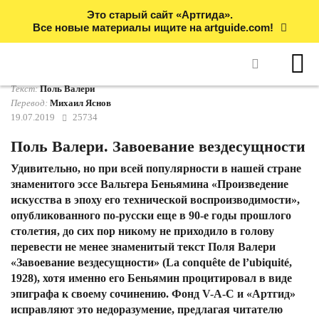
Это старый сайт «Артгида».
Все новые материалы ищите на artguide.com!
Текст:
Поль Валери
Перевод:
Михаил Яснов
19.07.2019
25734
Поль Валери. Завоевание вездесущности
Удивительно, но при всей популярности в нашей стране
знаменитого эссе Вальтера Беньямина «Произведение
искусства в эпоху его технической воспроизводимости»,
опубликованного по-русски еще в 90-е годы прошлого
столетия, до сих пор никому не приходило в голову
перевести не менее знаменитый текст Поля Валери
«Завоевание вездесущности» (La conquête de l’ubiquité,
1928), хотя именно его Беньямин процитировал в виде
эпиграфа к своему сочинению. Фонд V-A-C и «Артгид»
исправляют это недоразумение, предлагая читателю