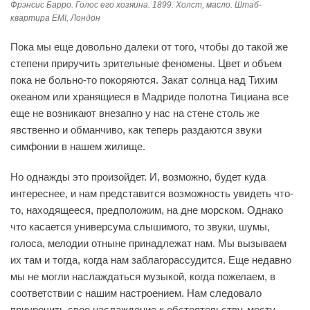
Фрэнсис Барро. Голос его хозяина. 1899. Холст, масло. Штаб-
квартира EMI, Лондон
Пока мы еще довольно далеки от того, чтобы до такой же
степени приручить зрительные феномены. Цвет и объем
пока не больно-то покоряются. Закат солнца над Тихим
океаном или хранящиеся в Мадриде полотна Тициана все
еще не возникают внезапно у нас на стене столь же
явственно и обманчиво, как теперь раздаются звуки
симфонии в нашем жилище.
Но однажды это произойдет. И, возможно, будет куда
интереснее, и нам представится возможность увидеть что-
то, находящееся, предположим, на дне морском. Однако
что касается универсума слышимого, то звуки, шумы,
голоса, мелодии отныне принадлежат нам. Мы вызываем
их там и тогда, когда нам заблагорассудится. Еще недавно
мы не могли наслаждаться музыкой, когда пожелаем, в
соответствии с нашим настроением. Нам следовало
приурочить свое наслаждение к обстоятельству, месту,