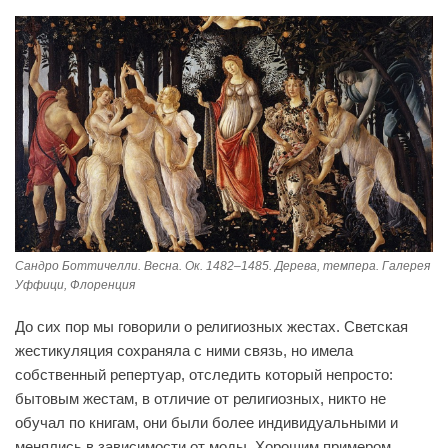
Сандро Боттичелли. Весна. Ок. 1482–1485. Дерева, темпера. Галерея
Уффици, Флоренция
До сих пор мы говорили о религиозных жестах. Светская
жестикуляция сохраняла с ними связь, но имела
собственный репертуар, отследить который непросто:
бытовым жестам, в отличие от религиозных, никто не
обучал по книгам, они были более индивидуальными и
менялись в зависимости от моды. Хорошим примером,