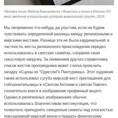
Обложка книги Майкла Баксандалла «Живопись и опыт в Италии XV
века: введение в социальную историю живописного стиля», 2019
Мы непременно что-нибудь да упустим, если не будем
чувствовать определенной разницы между религиозными и
мирскими жестами. Разница эта не была кардинальной: в
частности, жесты религиозного происхождения нередко
использовались в светских сюжетах, сохраняя свою
смысловую нагрузку. За неимением другого справочника
список жестов проповедника может слегка прояснить
загадку «Сцены из “Одиссеи”» Пинтуриккьо. Этот художник
также использовал сугубо мирской жест приглашения для
соблазнительницы в «Святом Антонии и святом Павле»,
сознательно внеся в изображение профанный акцент.
Однако в религиозных изображениях обычно
использовалась благочестивая жестикуляция, что
позволяло приподнять священные сюжеты над плоскостью
повседневной мирской жизни и придать физическому