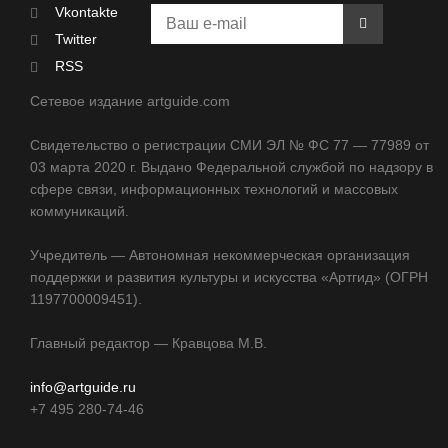
Vkontakte
Twitter
RSS
Сетевое издание artguide.com
Свидетельство о регистрации СМИ ЭЛ № ФС 77 — 77989 от
03 марта 2020 г. Выдано Федеральной службой по надзору в
сфере связи, информационных технологий и массовых
коммуникаций.
Учредитель — Автономная некоммерческая организация
поддержки и развития культуры и искусства «Артгид» (ОГРН
1197700009451).
Главный редактор — Кравцова М.В.
info@artguide.ru
+7 495 280-74-46