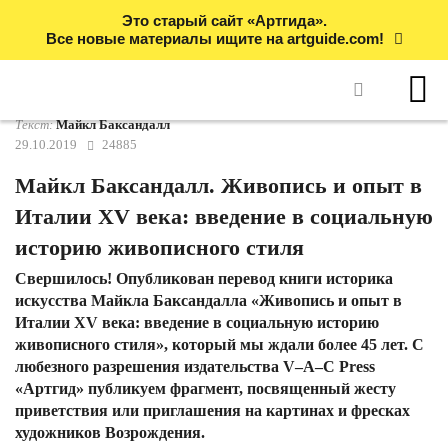
Это старый сайт «Артгида».
Все новые материалы ищите на artguide.com!
Текст:
Майкл Баксандалл
29.10.2019
24885
Майкл Баксандалл. Живопись и опыт в
Италии XV века: введение в социальную
историю живописного стиля
Свершилось! Опубликован перевод книги историка
искусства Майкла Баксандалла «Живопись и опыт в
Италии XV века: введение в социальную историю
живописного стиля», который мы ждали более 45 лет. С
любезного разрешения издательства V–A–C Press
«Артгид» публикуем фрагмент, посвященный жесту
приветствия или приглашения на картинах и фресках
художников Возрождения.