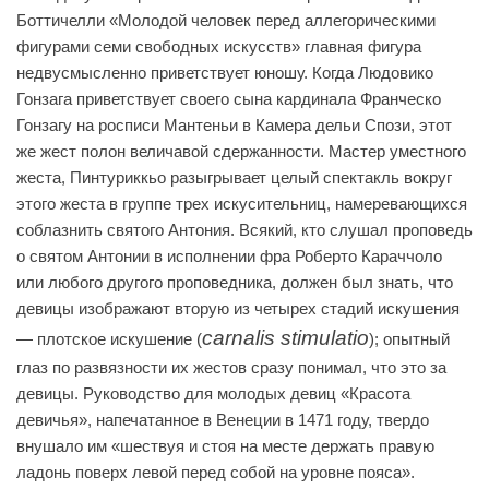
Боттичелли «Молодой человек перед аллегорическими
фигурами семи свободных искусств» главная фигура
недвусмысленно приветствует юношу. Когда Людовико
Гонзага приветствует своего сына кардинала Франческо
Гонзагу на росписи Мантеньи в Камера дельи Спози, этот
же жест полон величавой сдержанности. Мастер уместного
жеста, Пинтуриккьо разыгрывает целый спектакль вокруг
этого жеста в группе трех искусительниц, намеревающихся
соблазнить святого Антония. Всякий, кто слушал проповедь
о святом Антонии в исполнении фра Роберто Караччоло
или любого другого проповедника, должен был знать, что
девицы изображают вторую из четырех стадий искушения
carnalis stimulatio
— плотское искушение (
); опытный
глаз по развязности их жестов сразу понимал, что это за
девицы. Руководство для молодых девиц «Красота
девичья», напечатанное в Венеции в 1471 году, твердо
внушало им «шествуя и стоя на месте держать правую
ладонь поверх левой перед собой на уровне пояса».