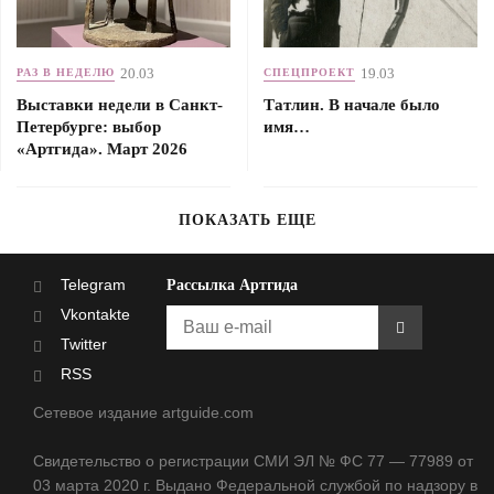
20.03
19.03
РАЗ В НЕДЕЛЮ
СПЕЦПРОЕКТ
Выставки недели в Санкт-
Татлин. В начале было
Петербурге: выбор
имя…
«Артгида». Март 2026
ПОКАЗАТЬ ЕЩЕ
Telegram
Рассылка Артгида
Vkontakte
Twitter
RSS
Сетевое издание artguide.com
Свидетельство о регистрации СМИ ЭЛ № ФС 77 — 77989 от
03 марта 2020 г. Выдано Федеральной службой по надзору в