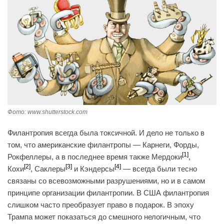
Фото: www.shutterstock.com
Филантропия всегда была токсичной. И дело не только в
том, что американские филантропы — Карнеги, Форды,
[1]
Рокфеллеры, а в последнее время также Мердоки
,
[2]
[3]
[4]
Кохи
, Саклеры
и Кэндерсы
— всегда были тесно
связаны со всевозможными разрушениями, но и в самом
принципе организации филантропии. В США филантропия
слишком часто преобразует право в подарок. В эпоху
Трампа может показаться до смешного нелогичным, что