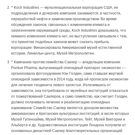
^
Koch Industries — мультинациональная корпорация США, ее
подразделения и дочерние компании занимаются, в частности,
переработкой нефти и химическим производством. Во время
обсуждения законов, связанных с изменением климата и
загрязнением окружающей среды, Koch Industries доказывала, что
никакого изменения климата нет, ее выступления связывали с тем,
что принятие подобных законов может снизить прибыль
корпорации. Финансировала Американский музей естественной
истории, Линкольн-центр, Музей Метрополитен.
^
Кампанию против семейства Саклер — владельцев компании
Purdue Pharma, выпускающей опиоидный препарат оксиконтин —
организовала фотохудожник Нэн Голдин, сама ставшая жертвой
опиоидной зависимости в 2014 году, когда ей прописали оксиконтин
для лечения тендинита левого запястья. Излечившись от
зависимости, она потребовала от музейных институций отказаться
от пожертвований Саклеров, а само семейство, как считает Голдин,
должно оплачивать лечение и реабилитацию опиоидных
наркоманов. Семейство Саклер является донором множества
американских и британских культурных институций, в числе которых
Музей Гуггенхайма, Музей Метрополитен, Тейт, Музей Виктории и
Альберта и др. Художественные институции Лондона получили от
основанных династией Саклер благотворительных организаций