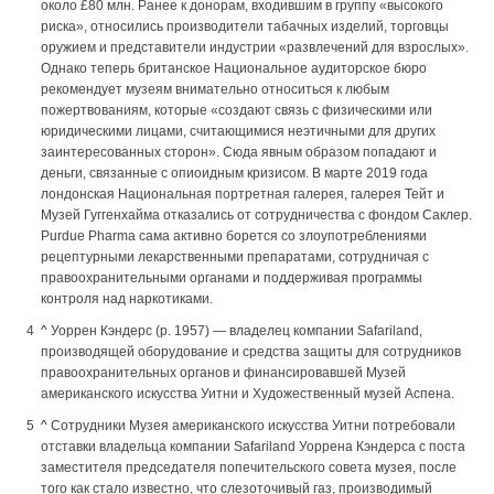
около £80 млн. Ранее к донорам, входившим в группу «высокого
риска», относились производители табачных изделий, торговцы
оружием и представители индустрии «развлечений для взрослых».
Однако теперь британское Национальное аудиторское бюро
рекомендует музеям внимательно относиться к любым
пожертвованиям, которые «создают связь с физическими или
юридическими лицами, считающимися неэтичными для других
заинтересованных сторон». Сюда явным образом попадают и
деньги, связанные с опиоидным кризисом. В марте 2019 года
лондонская Национальная портретная галерея, галерея Тейт и
Музей Гуггенхайма отказались от сотрудничества с фондом Саклер.
Purdue Pharma сама активно борется со злоупотреблениями
рецептурными лекарственными препаратами, сотрудничая с
правоохранительными органами и поддерживая программы
контроля над наркотиками.
^
Уоррен Кэндерс (р. 1957) — владелец компании Safariland,
производящей оборудование и средства защиты для сотрудников
правоохранительных органов и финансировавшей Музей
американского искусства Уитни и Художественный музей Аспена.
^
Сотрудники Музея американского искусства Уитни потребовали
отставки владельца компании Safariland Уоррена Кэндерса с поста
заместителя председателя попечительского совета музея, после
того как стало известно, что слезоточивый газ, производимый