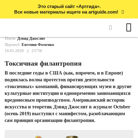
Это старый сайт «Артгида».
Все новые материалы ищите на artguide.com!
Текст:
Дэвид Джослит
Перевод:
Евгения Фоменко
16.01.2020
23756
Токсичная филантропия
В последние годы в США (как, впрочем, и в Европе)
поднялась волна протестов против деятельности
«токсичных» компаний, финансирующих музеи и другие
культурные институции и одновременно занимающихся
вредоносным производством. Американский историк
искусства и теоретик Дэвид Джослит в журнале October
(осень 2019) выступил с манифестом, разоблачающим
сам принцип организации филантропии.