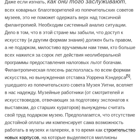
как они того заслуживают
Даже если изгнать,
,
всех коварных благотворителей из попечительских советов
музеев, это не поможет одержать верх над токсичной
филантропией. Необходим системный анализ ситуации.
Дело в том, что в этой стране мы забыли, что доступ к
искусству (и другим формам знания) должен быть правом,
а не подарком, милостиво вручаемым нам теми, кто больше
всех нажился за сорок лет действия неолиберальной
программы предоставления налоговых льгот богачам.
Филантропическая плесень расползлась по всем формам
[5]
искусства, но вынужденная отставка Уоррена Кэндерса
,
ушедшего из попечительского совета Музея Уитни, вселяет
в нас надежду. Музейные работники (от смотрителей и
искусствоведов, отвечающих за подготовку экспонатов к
выставкам, до старших кураторов) вынуждены считать
свой труд подарком музею. Предполагается, что отсутствие
достойной оплаты им компенсирует сама возможность
работать в музеях и галереях, в то время как
строительство
новых корпусов
, на которые выделяются миллионы