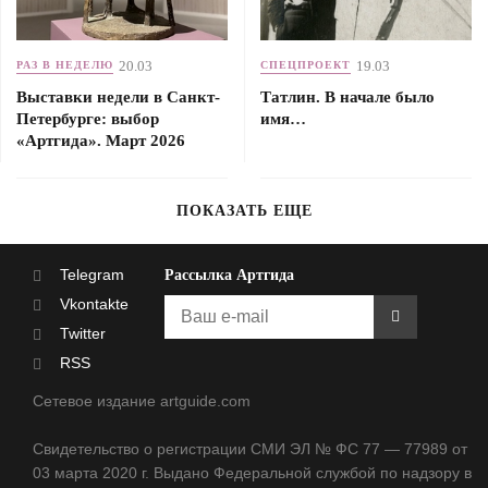
20.03
19.03
РАЗ В НЕДЕЛЮ
СПЕЦПРОЕКТ
Выставки недели в Санкт-
Татлин. В начале было
Петербурге: выбор
имя…
«Артгида». Март 2026
ПОКАЗАТЬ ЕЩЕ
Telegram
Рассылка Артгида
Vkontakte
Twitter
RSS
Сетевое издание artguide.com
Свидетельство о регистрации СМИ ЭЛ № ФС 77 — 77989 от
03 марта 2020 г. Выдано Федеральной службой по надзору в