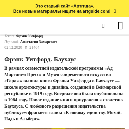
Это старый сайт «Артгида».
Все новые материалы ищите на artguide.com!
Текст:
Фрэнк Уитфорд
Перевод:
Анастасия Захаревич
02.12.2020
21404
Фрэнк Уитфорд. Баухаус
В рамках совместной издательской программы «Ад
Маргинем Пресс» и Музея современного искусства
«Гараж» вышла книга Фрэнка Уитфорда о Баухаусе —
школе архитектуры и дизайна, созданной в Веймарской
республике в 1919 году. Впервые она была опубликована
в 1984 году. Новое издание книги приурочено к столетию
Баухауса. С любезного разрешения издательства
публикуем фрагмент главы «К новому единству. Мохой-
Надь и Альберс».