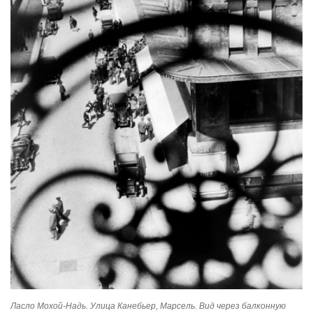
Ласло Мохой-Надь. Улица Канебьер, Марсель. Вид через балконную