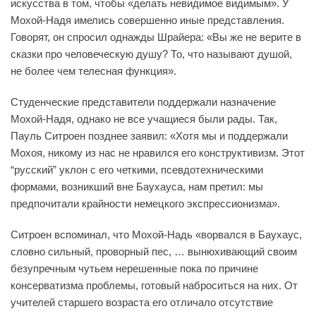
искусства в том, чтобы «делать невидимое видимым». У
Мохой-Надя имелись совершенно иные представления.
Говорят, он спросил однажды Шрайера: «Вы же не верите в
сказки про человеческую душу? То, что называют душой,
не более чем телесная функция».
Студенческие представители поддержали назначение
Мохой-Надя, однако не все учащиеся были рады. Так,
Пауль Ситроен позднее заявил: «Хотя мы и поддержали
Мохоя, никому из нас не нравился его конструктивизм. Этот
“русский” уклон с его четкими, псевдотехническими
формами, возникший вне Баухауса, нам претил: мы
предпочитали крайности немецкого экспрессионизма».
Ситроен вспоминал, что Мохой-Надь «ворвался в Баухаус,
словно сильный, проворный пес, … вынюхивающий своим
безупречным чутьем нерешенные пока по причине
консерватизма проблемы, готовый наброситься на них. От
учителей старшего возраста его отличало отсутствие