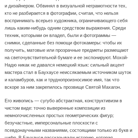
и дизайнером. Обвинял в визуальной неграмотности тех,
кто не разбирается в фотографии, считая, что нельзя
воспринимать всерьез художника, ограничивающего себя
лишь каким-нибудь одним средством выражения. Среди
техник, которыми он владел, были и фотограммы —
снимки, сделанные без помощи фотокамеры: чтобы их
получить, матовые или прозрачные предметы размещают
на светочувствительной бумаге и ее экспонируют. Мохой-
Надю никак не давался немецкий язык: сильный акцент
мастера стал в Баухаусе неиссякаемым источником шуток
и каламбуров, как и труднопроизносимое имя, так что
вскоре за ним закрепилось прозвище Святой Махагон.
Его живопись — сугубо абстрактная, конструктивизм в
чистом виде: точно выверенные композиции из
немногочисленных простых геометрических фигур;
безучастные, имперсональные плоскости с
псевдонаучными названиями, состоящими только из букв и
цифр. В Баухаусе рассказывали историю, которая