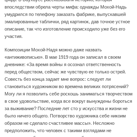
впоследствии обрела черты мифа: однажды Мохой-Надь
умудрился по телефону заказать фабрике, выпускавшей
эмалированные таблички, ряд картинок, дав точное устное
описание, так что изготовление происходило уже без его
участия.
Композиции Мохой-Надя можно даже назвать
«антиживописью». В мае 1919 года он записал в своем
дневнике: «За время войны я осознал ответственность
перед обществом, сейчас же чувствую ее только острей.
Совесть без конца задает мне вопрос: следует ли
становиться художником во времена великих потрясений?
Могу ли я позволить себе роскошь заниматься творчеством
в свое удовольствие, когда все вокруг вынуждены бороться
за выживание? Последние лет сто у искусства и жизни не
было ничего общего. Потворство художника себе никоим
образом не сделало счастливее массы». Несложно
предположить, что человек с такими взглядами не