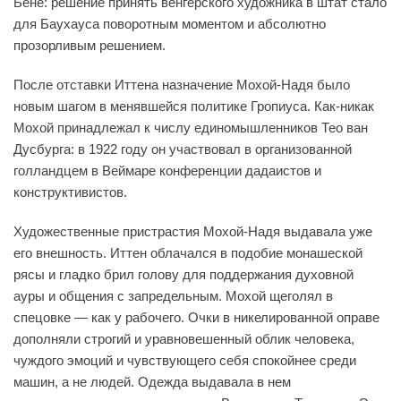
Бене: решение принять венгерского художника в штат стало
для Баухауса поворотным моментом и абсолютно
прозорливым решением.
После отставки Иттена назначение Мохой-Надя было
новым шагом в менявшейся политике Гропиуса. Как-никак
Мохой принадлежал к числу единомышленников Тео ван
Дусбурга: в 1922 году он участвовал в организованной
голландцем в Веймаре конференции дадаистов и
конструктивистов.
Художественные пристрастия Мохой-Надя выдавала уже
его внешность. Иттен облачался в подобие монашеской
рясы и гладко брил голову для поддержания духовной
ауры и общения с запредельным. Мохой щеголял в
спецовке — как у рабочего. Очки в никелированной оправе
дополняли строгий и уравновешенный облик человека,
чуждого эмоций и чувствующего себя спокойнее среди
машин, а не людей. Одежда выдавала в нем