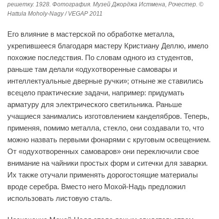
решетку. 1928. Фотография. Музей Джорджа Истмена, Рочестер. ©
Hattula Moholy-Nagy / VEGAP 2011
Его влияние в мастерской по обработке металла,
укрепившееся благодаря мастеру Кристиану Деллю, имело
похожие последствия. По словам одного из студентов,
раньше там делали «одухотворенные самовары и
интеллектуальные дверные ручки»; отныне же ставились
всецело практические задачи, например: придумать
арматуру для электрического светильника. Раньше
учащиеся занимались изготовлением канделябров. Теперь,
применяя, помимо металла, стекло, они создавали то, что
можно назвать первыми фонарями с круговым освещением.
От «одухотворенных самоваров» они переключили свое
внимание на чайники простых форм и ситечки для заварки.
Их также отучали применять дорогостоящие материалы
вроде серебра. Вместо него Мохой-Надь предложил
использовать листовую сталь.