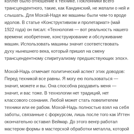
коллег было отношение к технике. Поклонники всего
трансцендентного, такие, как Кандинский, не желали о ней и
слышать. Для Мохой-Надя же машины были чем-то вроде
идолов. В статье «Конструктивизм и пролетариат» (май
1922 года) он писал: «Технология — вот реальность нашего
времени: изобретение, конструирование и обслуживание
машин. Использовать машины значит соответствовать
духу нынешнего века, который пришел на смену
трансцендентному спиритуализму предшествующих эпох».
Мохой-Надь отмечает политический аспект этих доводов:
Перед техникой все равны. Я могу ею пользоваться —
значит, можете и вы. Она способна раздавить меня —
значит, и вас тоже. В технологии нет традиций, нет
классового сознания. Любой может стать повелителем
техники или ее рабом. Мохой-Надь полностью взял на себя
заботы, связанные с форкурсом, лишь после того как Иттен
окончательно оставил Веймар. До этого венгр работал
мастером формы в мастерской обработки металла, которой