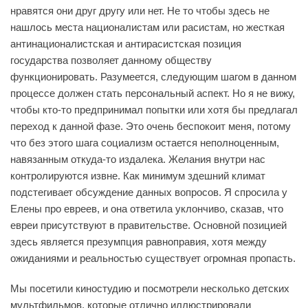
нравятся они друг другу или нет. Не то чтобы здесь не
нашлось места националистам или расистам, но жесткая
антинационалистская и антирасистская позиция
государства позволяет данному обществу
функционировать. Разумеется, следующим шагом в данном
процессе должен стать персональный аспект. Но я не вижу,
чтобы кто-то предпринимал попытки или хотя бы предлагал
переход к данной фазе. Это очень беспокоит меня, потому
что без этого шага социализм остается неполноценным,
навязанным откуда-то издалека. Желания внутри нас
контролируются извне. Как минимум здешний климат
подстегивает обсуждение данных вопросов. Я спросила у
Елены про евреев, и она ответила уклончиво, сказав, что
евреи присутствуют в правительстве. Основной позицией
здесь является презумпция равноправия, хотя между
ожиданиями и реальностью существует огромная пропасть.
Мы посетили киностудию и посмотрели несколько детских
мультфильмов, которые отлично иллюстрировали