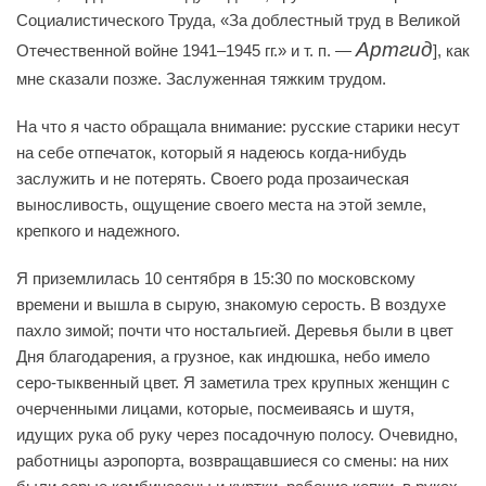
Социалистического Труда, «За доблестный труд в Великой
Артгид
Отечественной войне 1941–1945 гг.» и т. п. —
], как
мне сказали позже. Заслуженная тяжким трудом.
На что я часто обращала внимание: русские старики несут
на себе отпечаток, который я надеюсь когда-нибудь
заслужить и не потерять. Своего рода прозаическая
выносливость, ощущение своего места на этой земле,
крепкого и надежного.
Я приземлилась 10 сентября в 15:30 по московскому
времени и вышла в сырую, знакомую серость. В воздухе
пахло зимой; почти что ностальгией. Деревья были в цвет
Дня благодарения, а грузное, как индюшка, небо имело
серо-тыквенный цвет. Я заметила трех крупных женщин с
очерченными лицами, которые, посмеиваясь и шутя,
идущих рука об руку через посадочную полосу. Очевидно,
работницы аэропорта, возвращавшиеся со смены: на них