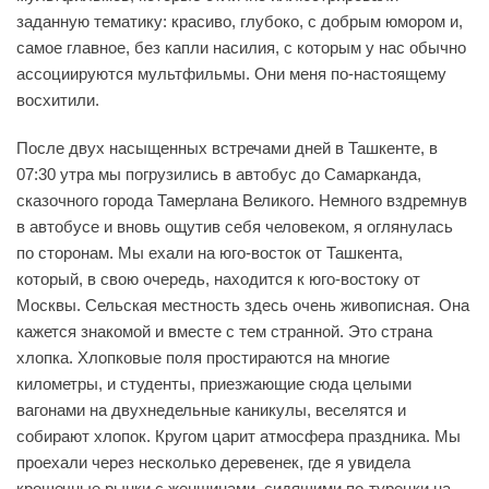
заданную тематику: красиво, глубоко, с добрым юмором и,
самое главное, без капли насилия, с которым у нас обычно
ассоциируются мультфильмы. Они меня по-настоящему
восхитили.
После двух насыщенных встречами дней в Ташкенте, в
07:30 утра мы погрузились в автобус до Самарканда,
сказочного города Тамерлана Великого. Немного вздремнув
в автобусе и вновь ощутив себя человеком, я оглянулась
по сторонам. Мы ехали на юго-восток от Ташкента,
который, в свою очередь, находится к юго-востоку от
Москвы. Сельская местность здесь очень живописная. Она
кажется знакомой и вместе с тем странной. Это страна
хлопка. Хлопковые поля простираются на многие
километры, и студенты, приезжающие сюда целыми
вагонами на двухнедельные каникулы, веселятся и
собирают хлопок. Кругом царит атмосфера праздника. Мы
проехали через несколько деревенек, где я увидела
крошечные рынки с женщинами, сидящими по-турецки на