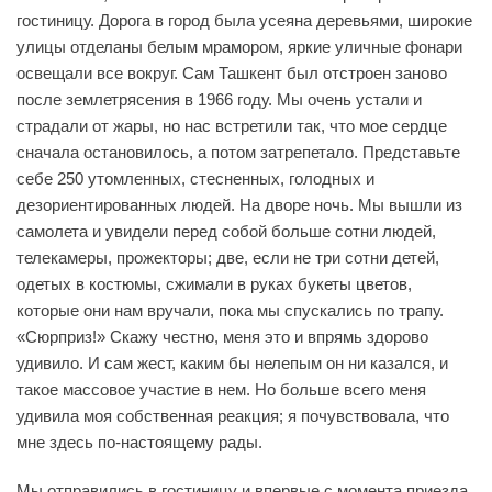
гостиницу. Дорога в город была усеяна деревьями, широкие
улицы отделаны белым мрамором, яркие уличные фонари
освещали все вокруг. Сам Ташкент был отстроен заново
после землетрясения в 1966 году. Мы очень устали и
страдали от жары, но нас встретили так, что мое сердце
сначала остановилось, а потом затрепетало. Представьте
себе 250 утомленных, стесненных, голодных и
дезориентированных людей. На дворе ночь. Мы вышли из
самолета и увидели перед собой больше сотни людей,
телекамеры, прожекторы; две, если не три сотни детей,
одетых в костюмы, сжимали в руках букеты цветов,
которые они нам вручали, пока мы спускались по трапу.
«Сюрприз!» Скажу честно, меня это и впрямь здорово
удивило. И сам жест, каким бы нелепым он ни казался, и
такое массовое участие в нем. Но больше всего меня
удивила моя собственная реакция; я почувствовала, что
мне здесь по-настоящему рады.
Мы отправились в гостиницу и впервые с момента приезда