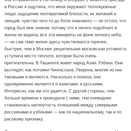
в Россию я ощутила, что меня окружают теплокровные
люди; ощущение неотвратимой близости, их желаний и
эмоций, чувство чего-то до боли знакомого — не оттого, что
город был мне знаком, потому что я ничего подобного в
жизни не видела, все эти минареты на фоне ночного неба,
— но сам темп жизни здесь чувствовался горячее,
быстрее, чем в Москве; решительная московская учтивость
уступила место теплоте, которая была очень
притягательна. В Ташкенте живет народ Азии. Узбеки. Они
выглядят, как потомки Чингисхана. Уверена, многие из них
таковыми и являются. Насколько я поняла, они
одновременно являются и азиатами, и русскими.
Интересно, как им это удается. С другой стороны, чем
больше времени я проводила с ними, тем очевиднее
становилась натянутость отношений между северными
россиянами и узбеками — как по национальному, так и по
расовому признаку.