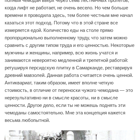
полный чемодан вверх через семь лестничных пролетов,
когда лифт не работает, не очень весело. Но чем больше
времени я проводила здесь, тем более честным мне начал
казаться этот подход. Потому что в этой стране все
измеряется едой. Количество еды на столе прямо
пропорционально выполненному труду, что затем можно
сравнить с другим типом труда и его ценностью. Некоторые
мужчины и женщины, например, всю жизнь учатся и
занимаются невероятно медленной и трепетной работой:
ретушируя персидскую плитку в Самарканде, реставрируя
древний мавзолей. Данная работа считается очень ценной.
Антиквариат, таким образом, имеет вполне четкую
стоимость, в отличие от переноски чужого чемодана — это
нерезультативно ни в смысле красоты, ни в смысле
ценности. Другое дело, если ты не можешь поднять эти
чемоданы самостоятельно. Мне эта концепция кажется
весьма любопытной.