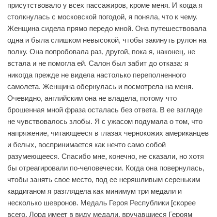
присутствовало у всех пассажиров, кроме меня. И когда я
столкнулась с московской погодой, я поняла, что к чему.
Женщина сидела прямо передо мной. Она путешествовала
одна и была слишком невысокой, чтобы закинуть рулон на
полку. Она попробовала раз, другой, пока я, наконец, не
встала и не помогла ей. Салон был забит до отказа: я
никогда прежде не видела настолько переполненного
самолета. Женщина обернулась и посмотрела на меня.
Очевидно, английским она не владела, потому что
брошенная мной фраза осталась без ответа. В ее взгляде
не чувствовалось злобы. Я с ужасом подумала о том, что
напряжение, читающееся в глазах чернокожих американцев
и белых, воспринимается как нечто само собой
разумеющееся. Спасибо мне, конечно, не сказали, но хотя
бы отреагировали по-человечески. Когда она повернулась,
чтобы занять свое место, под ее неряшливым сереньким
кардиганом я разглядела как минимум три медали и
несколько шевронов. Медаль Героя Республики [скорее
всего, Лорд имеет в виду медали, вручавшиеся Героям