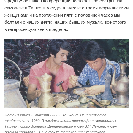
Среди участников конференции всего четыре сестры. На
самолете в Ташкент я сидела вместе с тремя африканскими
женщинами и на протяжении пяти с половиной часов мы
болтали о наших детях, наших бывших мужьях, все строго
в гетеросексуальных пределах.
Фото из книги «Ташкент-2000». Ташкент: Издательство
«Узбекистан», 1982. В альбоме использованы фотоматериалы
Ташкентского филиала Центрального музея В.И. Ленина, музея
Дружбы народов СССР, а также фотохроники Узбекского