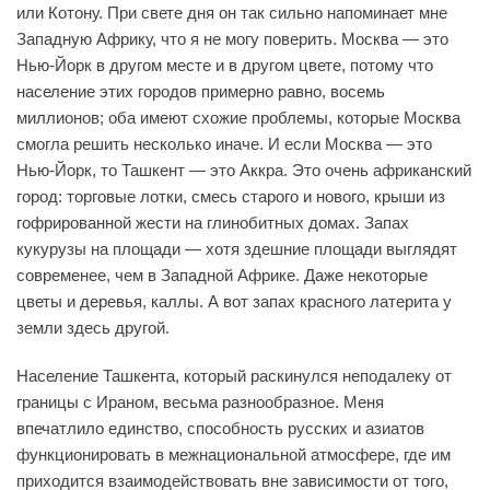
или Котону. При свете дня он так сильно напоминает мне
Западную Африку, что я не могу поверить. Москва — это
Нью-Йорк в другом месте и в другом цвете, потому что
население этих городов примерно равно, восемь
миллионов; оба имеют схожие проблемы, которые Москва
смогла решить несколько иначе. И если Москва — это
Нью-Йорк, то Ташкент — это Аккра. Это очень африканский
город: торговые лотки, смесь старого и нового, крыши из
гофрированной жести на глинобитных домах. Запах
кукурузы на площади — хотя здешние площади выглядят
современее, чем в Западной Африке. Даже некоторые
цветы и деревья, каллы. А вот запах красного латерита у
земли здесь другой.
Население Ташкента, который раскинулся неподалеку от
границы с Ираном, весьма разнообразное. Меня
впечатлило единство, способность русских и азиатов
функционировать в межнациональной атмосфере, где им
приходится взаимодействовать вне зависимости от того,