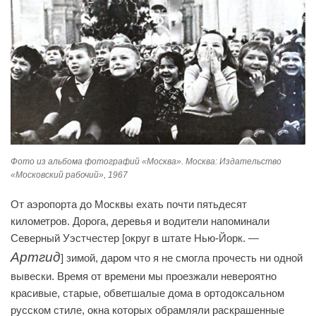
Фото из альбома фотографий «Москва». Москва: Издательство
«Московский рабочий», 1967
От аэропорта до Москвы ехать почти пятьдесят
километров. Дорога, деревья и водители напоминали
Северный Уэстчестер [округ в штате Нью-Йорк. —
Артгид
] зимой, даром что я не смогла прочесть ни одной
вывески. Время от времени мы проезжали невероятно
красивые, старые, обветшалые дома в ортодоксальном
русском стиле, окна которых обрамляли раскрашенные