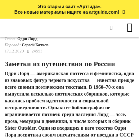
Это старый сайт «Артгида».
Все новые материалы ищите на artguide.com!
Текст:
Одри Лорд
Перевод:
Сергей Катчев
17.12.2020
24555
Заметки из путешествия по России
Одри Лорд — американская поэтесса и феминистка, одна
из знаковых фигур черного искусства — известна прежде
всего своими поэтическим текстами. В 1960–70-х она
выпустила несколько поэтических сборников, которые
касались проблем идентичности и социальной
несправедливости. Однако ее библиография не
ограничивается поэзией: среди наследия Лорд — эссе,
проза, мемуары и дневники, в числе которых и сборник
Sister Outsider. Один из входящих в него текстов Одри
Лорд посвятила своим впечатлениям от поездки в СССР