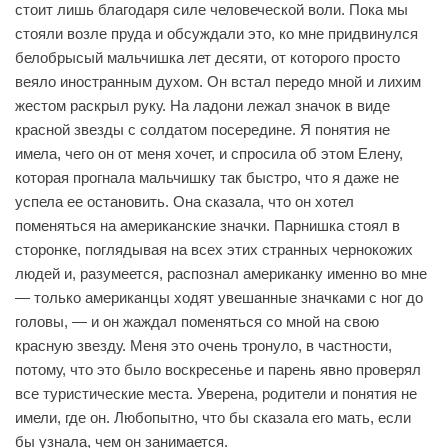
стоит лишь благодаря силе человеческой воли. Пока мы
стояли возле пруда и обсуждали это, ко мне придвинулся
белобрысый мальчишка лет десяти, от которого просто
веяло иностранным духом. Он встал передо мной и лихим
жестом раскрыл руку. На ладони лежал значок в виде
красной звезды с солдатом посередине. Я понятия не
имела, чего он от меня хочет, и спросила об этом Елену,
которая прогнала мальчишку так быстро, что я даже не
успела ее остановить. Она сказала, что он хотел
поменяться на американские значки. Парнишка стоял в
сторонке, поглядывая на всех этих странных чернокожих
людей и, разумеется, распознал американку именно во мне
— только американцы ходят увешанные значками с ног до
головы, — и он жаждал поменяться со мной на свою
красную звезду. Меня это очень тронуло, в частности,
потому, что это было воскресенье и парень явно проверял
все туристические места. Уверена, родители и понятия не
имели, где он. Любопытно, что бы сказала его мать, если
бы узнала, чем он занимается.