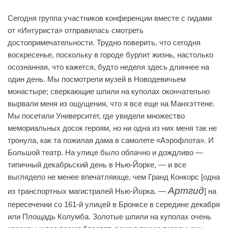
Сегодня группа участников конференции вместе с гидами
от «Интуриста» отправилась смотреть
достопримечательности. Трудно поверить, что сегодня
воскресенье, поскольку в городе бурлит жизнь, настолько
осознанная, что кажется, будто неделя здесь длиннее на
один день. Мы посмотрели музей в Новодевичьем
монастыре; сверкающие шпили на куполах окончательно
вырвали меня из ощущения, что я все еще на Манхэттене.
Мы посетили Университет, где увидели множество
мемориальных досок героям, но ни одна из них меня так не
тронула, как та пожилая дама в самолете «Аэрофлота». И
Большой театр. На улице было облачно и дождливо —
типичный декабрьский день в Нью-Йорке, — и все
выглядело не менее впечатляюще, чем Гранд Конкорс [одна
Артгид
из транспортных магистралей Нью-Йорка. —
] на
пересечении со 161-й улицей в Бронксе в середине декабря
или Площадь Колумба. Золотые шпили на куполах очень