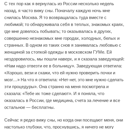
С тех пор как я вернулась из России несколько недель
назад, я часто вижу сны. Поначалу каждую ночь мне
снилась Москва. Я то возвращалась туда вместе с
любимой; то обнаруживала себя в теплых, знакомых краях,
где мне довелось побывать; то оказывалась в других,
совершенно незнакомых мне городах, холодных, белых и
странных. В одном из таких снов я занималась любовью с
женщиной за стопкой одежды в московском ГУМе. Ей
нездоровилось, мы пошли наверх, и я сказала заведующей:
«Нам надо отвезти ее в больницу». Заведующая ответила:
«Хорошо, вези и скажи, что ей нужно проверить почки и
мозг…» На что я ответила: «Нет-нет, это мне нужно сделать
эти процедуры». Она странно на меня посмотрела и
сказала: «Тебе их тоже сделают». И я поняла, что
оказалась в России, где медицина, счета за лечение и все
остальное — бесплатны.
Сейчас я редко вижу сны, но когда они посещают меня, они
настолько глубоки, что, проснувшись, я ничего не могу