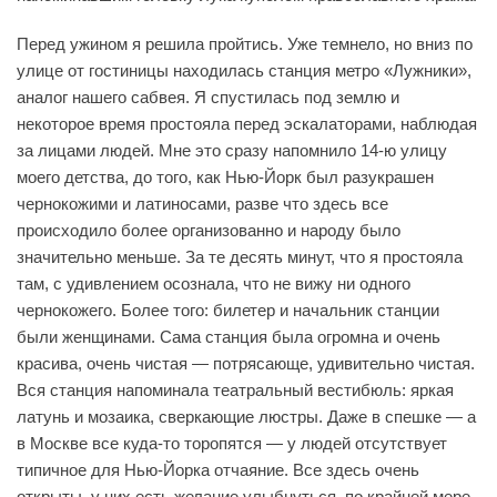
Перед ужином я решила пройтись. Уже темнело, но вниз по
улице от гостиницы находилась станция метро «Лужники»,
аналог нашего сабвея. Я спустилась под землю и
некоторое время простояла перед эскалаторами, наблюдая
за лицами людей. Мне это сразу напомнило 14-ю улицу
моего детства, до того, как Нью-Йорк был разукрашен
чернокожими и латиносами, разве что здесь все
происходило более организованно и народу было
значительно меньше. За те десять минут, что я простояла
там, с удивлением осознала, что не вижу ни одного
чернокожего. Более того: билетер и начальник станции
были женщинами. Сама станция была огромна и очень
красива, очень чистая — потрясающе, удивительно чистая.
Вся станция напоминала театральный вестибюль: яркая
латунь и мозаика, сверкающие люстры. Даже в спешке — а
в Москве все куда-то торопятся — у людей отсутствует
типичное для Нью-Йорка отчаяние. Все здесь очень
открыты, у них есть желание улыбнуться, по крайней мере