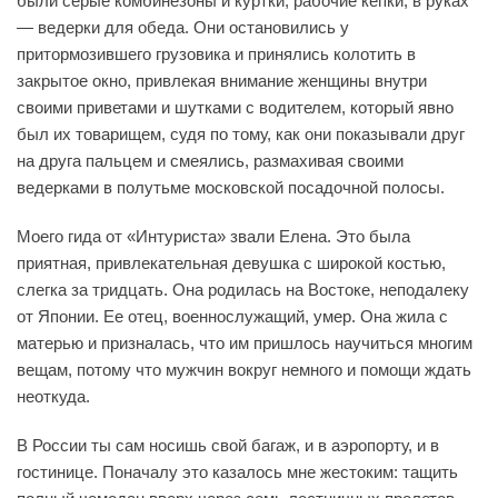
были серые комбинезоны и куртки, рабочие кепки, в руках
— ведерки для обеда. Они остановились у
притормозившего грузовика и принялись колотить в
закрытое окно, привлекая внимание женщины внутри
своими приветами и шутками с водителем, который явно
был их товарищем, судя по тому, как они показывали друг
на друга пальцем и смеялись, размахивая своими
ведерками в полутьме московской посадочной полосы.
Моего гида от «Интуриста» звали Елена. Это была
приятная, привлекательная девушка с широкой костью,
слегка за тридцать. Она родилась на Востоке, неподалеку
от Японии. Ее отец, военнослужащий, умер. Она жила с
матерью и призналась, что им пришлось научиться многим
вещам, потому что мужчин вокруг немного и помощи ждать
неоткуда.
В России ты сам носишь свой багаж, и в аэропорту, и в
гостинице. Поначалу это казалось мне жестоким: тащить