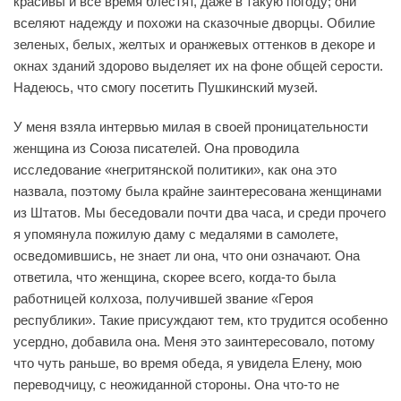
красивы и все время блестят, даже в такую погоду; они
вселяют надежду и похожи на сказочные дворцы. Обилие
зеленых, белых, желтых и оранжевых оттенков в декоре и
окнах зданий здорово выделяет их на фоне общей серости.
Надеюсь, что смогу посетить Пушкинский музей.
У меня взяла интервью милая в своей проницательности
женщина из Союза писателей. Она проводила
исследование «негритянской политики», как она это
назвала, поэтому была крайне заинтересована женщинами
из Штатов. Мы беседовали почти два часа, и среди прочего
я упомянула пожилую даму с медалями в самолете,
осведомившись, не знает ли она, что они означают. Она
ответила, что женщина, скорее всего, когда-то была
работницей колхоза, получившей звание «Героя
республики». Такие присуждают тем, кто трудится особенно
усердно, добавила она. Меня это заинтересовало, потому
что чуть раньше, во время обеда, я увидела Елену, мою
переводчицу, с неожиданной стороны. Она что-то не