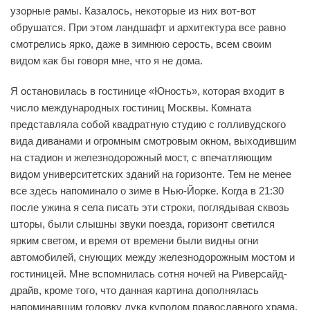
узорные рамы. Казалось, некоторые из них вот-вот
обрушатся. При этом ландшафт и архитектура все равно
смотрелись ярко, даже в зимнюю серость, всем своим
видом как бы говоря мне, что я не дома.
Я остановилась в гостинице «Юность», которая входит в
число международных гостиниц Москвы. Комната
представляла собой квадратную студию с голливудского
вида диванами и огромным смотровым окном, выходившим
на стадион и железнодорожный мост, с впечатляющим
видом университетских зданий на горизонте. Тем не менее
все здесь напоминало о зиме в Нью-Йорке. Когда в 21:30
после ужина я села писать эти строки, поглядывая сквозь
шторы, были слышны звуки поезда, горизонт светился
ярким светом, и время от времени были видны огни
автомобилей, снующих между железнодорожным мостом и
гостиницей. Мне вспомнилась сотня ночей на Риверсайд-
драйв, кроме того, что данная картина дополнялась
напоминавшим головку лука куполом православного храма.