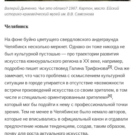
Валерий Дьяченко. Чье это облако? 1967. Картон, масло. Ейский
историко-краеведческий музей им. В.В. Самсонова
Челябинск
На фоне буйно цветущего свердловского андеграунда
Челябинск несколько меркнет. Однако он тоже никогда не
был культурной пустошью — про траектории развития
искусства южноуральского региона в XX веке, например,
[3]
подробно пишет искусствовед Галина Трифонова
. Она же
замечает, что часто проблема с осмыслением культурной
ситуации в городе упирается в отсутствие «‎возможности
встречи произведений искусства со своим зрителем, в том
[4]
числе и специально ориентированным зрителем»
,
который мог бы ‎подойти к нему с профессиональной точки
зрения. Тем не менее в Челябинске было немало авторов,
которые не вписывались в официальный канон и отдавали
предпочтение новым тенденциям, создав, таким образом,
почву для роста актуального искусства.