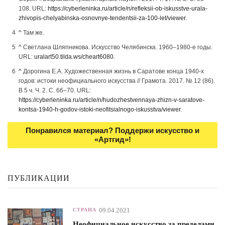
108. URL:
https://cyberleninka.ru/article/n/refleksii-ob-iskusstve-urala-
zhivopis-chelyabinska-osnovnye-tendentsii-za-100-let/viewer
.
^
Там же.
^
Светлана Шляпникова. Искусство Челябинска. 1960–1980-е годы.
URL:
uralart50.tilda.ws/cheart6080
.
^
Дорогина Е.А. Художественная жизнь в Саратове конца 1940-х
годов: истоки неофициального искусства // Грамота. 2017. № 12 (86).
В 5 ч. Ч. 2. C. 66–70. URL:
https://cyberleninka.ru/article/n/hudozhestvennaya-zhizn-v-saratove-
kontsa-1940-h-godov-istoki-neofitsialnogo-iskusstva/viewer
.
Понравился материал? Поддержи искусство и
«Артгид»!
ПУБЛИКАЦИИ
09.04.2021
СТРАНА
Неофициальное искусство за пределами