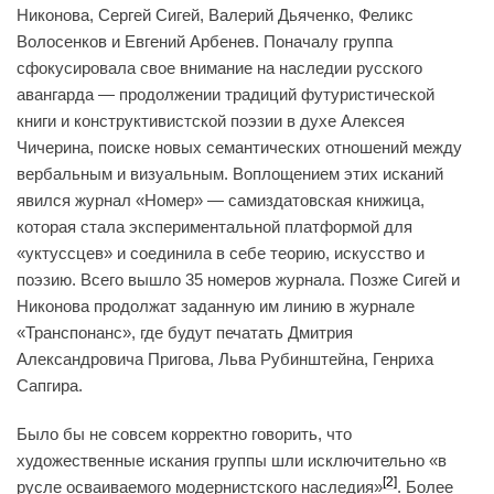
Никонова, Сергей Сигей, Валерий Дьяченко, Феликс
Волосенков и Евгений Арбенев. Поначалу группа
сфокусировала свое внимание на наследии русского
авангарда — продолжении традиций футуристической
книги и конструктивистской поэзии в духе Алексея
Чичерина, поиске новых семантических отношений между
вербальным и визуальным. Воплощением этих исканий
явился журнал «Номер» — самиздатовская книжица,
которая стала экспериментальной платформой для
«уктуссцев» и соединила в себе теорию, искусство и
поэзию. Всего вышло 35 номеров журнала. Позже Сигей и
Никонова продолжат заданную им линию в журнале
«Транспонанс», где будут печатать Дмитрия
Александровича Пригова, Льва Рубинштейна, Генриха
Сапгира.
Было бы не совсем корректно говорить, что
художественные искания группы шли исключительно «‎в
[2]
русле осваиваемого модернистского наследия»‎
. Более