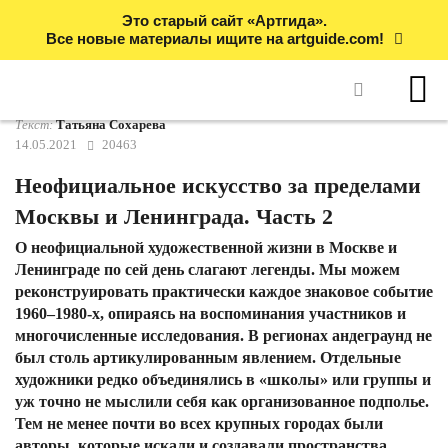
Это старый сайт «Артгида».
Все новые материалы ищите на artguide.com!
Текст:
Татьяна Сохарева
14.05.2021
20463
Неофициальное искусство за пределами
Москвы и Ленинграда. Часть 2
О неофициальной художественной жизни в Москве и
Ленинграде по сей день слагают легенды. Мы можем
реконструировать практически каждое знаковое событие
1960–1980-х, опираясь на воспоминания участников и
многочисленные исследования. В регионах андеграунд не
был столь артикулированным явлением. Отдельные
художники редко объединялись в «‎школы» или группы и
уж точно не мыслили себя как организованное подполье.
Тем не менее почти во всех крупных городах были
авторы, которые искали и создавали пространства