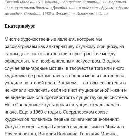
Евгений Малахин (Б.У. Кашкин) и общество «Картинник». Морально-
шинковательная досочка «Давайте нищим помогать, друзья, ведь мы
же люди!». Середина 1980-х. Фрагмент. Источник: tatlin.ru
Екатеринбург
Многие художественные явления, которые мы
рассматриваем как альтернативу скучному официозу, на
самом деле часто застревали в пространстве между
официальным и неофициальным искусством. В одном
случае авангардные мотивы в творчестве того или иного
художника не раскрывались в полной мере и постепенно
уходили на второй план. В другом — авторы сознательно
не желали исключать себя из институциональной жизни и
не видели смысла противостоять существующей системе.
Но в Свердловске культурная ситуация складывалась
иначе. Еще в 1960-е годы в Свердловском союзе
художников ‎появились первые «‎очаги неповиновения».
Искусствовед Тамара Галеева выделяет имена Михаила
Брусиловского, Виталия Воловича, Геннадия Мосина,