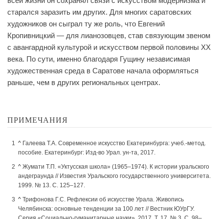
всей жизни он сохранял связи с искусством модернизма и
старался заразить им других. Для многих саратовских
художников он сыграл ту же роль, что Евгений
Кропивницкий — для лианозовцев, став связующим звеном
с авангардной культурой и искусством первой половины XX
века. По сути, именно благодаря Гущину независимая
художественная среда в Саратове начала оформляться
раньше, чем в других региональных центрах.
ПРИМЕЧАНИЯ
^
Галеева Т.А. Современное искусство Екатеринбурга: учеб.-метод.
пособие. Екатеринбург: Изд-во Урал. ун-та, 2017.
^
Жумати Т.П. «‎Уктусская школа» (1965–1974). К истории уральского
андеграунда // Известия Уральского государственного университета.
1999. № 13. С. 125–127.
^
Трифонова Г.С. Рефлексии об искусстве Урала. Живопись
Челябинска: основные тенденции за 100 лет // Вестник ЮУрГУ.
Серия «Социально-гуманитарные науки». 2017. Т. 17. № 3. С. 98–