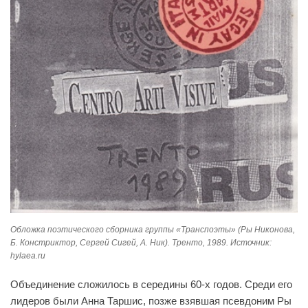
Обложка поэтического сборника группы «Транспоэты» (Ры Никонова,
Б. Констриктор, Сергей Сигей, А. Ник). Тренто, 1989. Источник:
hylaea.ru
Объединение сложилось в середины 60-х годов. Среди его
лидеров были Анна Таршис, позже взявшая псевдоним Ры