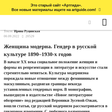
Это старый сайт «Артгида».
Все новые материалы ищите на artguide.com!
Текст:
Ирина Руцинская
06.09.2022
20529
Женщина модерна. Гендер в русской
культуре 1890–1930-х годов
В начале XX века социальное положение женщин и
формы их репрезентации в литературе и искусстве стали
стремительно меняться. Культура модернизма
порождала новые отношение между фемининным и
маскулинным, раздвигая границы некогда
установленных гендерных норм. В монографию,
вышедшую в издательстве «Новое литературное
обозрение» под редакцией Вероники Зусевой-Озкан,
вошли статьи, где русский модернизм рассматривается в
гендерном измерении. С любезного разрешения