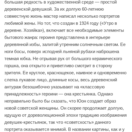
большая редкость в художественной среде — простой
деревенской девушкой. За их долгую 60-летнюю
совместную жизнь мастер написал несколько портретов
любимой жены. Но тот, что создан в 1924 году («Утро в
деревне. Хозяйка»), включает все необходимые элементы
бытового жанра: героиня представлена в интерьере
деревянной избы, залитой утренним солнечным светом. Ее
ноги босы, поверх исподней льняной рубахи наброшена
темная юбка. Не отрывая рук от большого керамического
горшка, она открыто и приветливо смотрит в сторону
зрителя. Ее круглое, краснощекое, наивное и одновременно
слегка лукавое лицо, длинные косы, весь деревенский
антураж безошибочно указывают на «классовую
принадлежность» героини — она крестьянка. Однако
неправильно было бы сказать, что Юон создает образ
новой советской женщины. Он скорее продолжает долгую,
идущую от дореволюционной эпохи традицию изображения
девушек-крестьянок, так что «советскость» данного
портрета оказывается мнимой. В названии картины, как и у