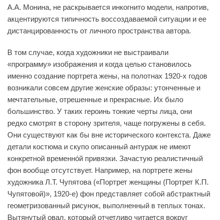
А.А. Монина, не раскрывается инкогнито модели, напротив,
акцентируются типичность воссоздаваемой ситуации и ее
дистанцированность от личного пространства автора.
В том случае, когда художники не выстраивали
«программу» изображения и когда целью становилось
именно создание портрета жены, на полотнах 1920-х годов
возникали совсем другие женские образы: утонченные и
мечтательные, отрешенные и прекрасные. Их было
большинство. У таких героинь тонкие черты лица, они
редко смотрят в сторону зрителя, чаще погружены в себя.
Они существуют как бы вне исторического контекста. Даже
детали костюма и скупо описанный антураж не имеют
конкретной временнóй привязки. Зачастую реалистичный
фон вообще отсутствует. Например, на портрете жены
художника Л.Т. Чупятова («Портрет женщины (Портрет К.П.
Чупятовой)», 1920-е) фон представляет собой абстрактный
геометризованный рисунок, выполненный в теплых тонах.
Вытянутый овал, который отчетливо читается вокруг