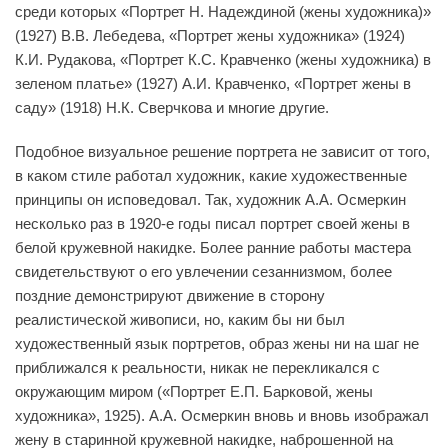
среди которых «Портрет Н. Надеждиной (жены художника)»
(1927) В.В. Лебедева, «Портрет жены художника» (1924)
К.И. Рудакова, «Портрет К.С. Кравченко (жены художника) в
зеленом платье» (1927) А.И. Кравченко, «Портрет жены в
саду» (1918) Н.К. Сверчкова и многие другие.
Подобное визуальное решение портрета не зависит от того,
в каком стиле работал художник, какие художественные
принципы он исповедовал. Так, художник А.А. Осмеркин
несколько раз в 1920-е годы писал портрет своей жены в
белой кружевной накидке. Более ранние работы мастера
свидетельствуют о его увлечении сезаннизмом, более
поздние демонстрируют движение в сторону
реалистической живописи, но, каким бы ни был
художественный язык портретов, образ жены ни на шаг не
приближался к реальности, никак не перекликался с
окружающим миром («Портрет Е.П. Барковой, жены
художника», 1925). А.А. Осмеркин вновь и вновь изображал
жену в старинной кружевной накидке, наброшенной на