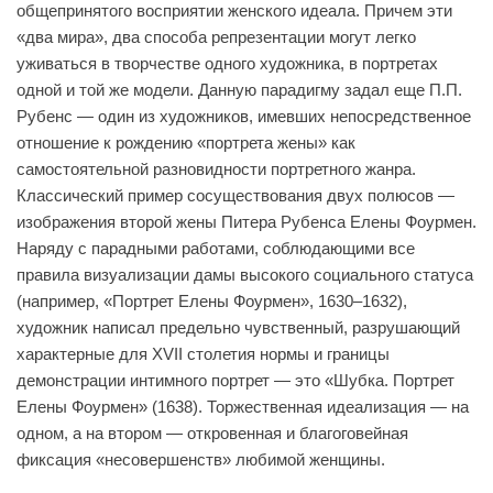
общепринятого восприятии женского идеала. Причем эти
«два мира», два способа репрезентации могут легко
уживаться в творчестве одного художника, в портретах
одной и той же модели. Данную парадигму задал еще П.П.
Рубенс — один из художников, имевших непосредственное
отношение к рождению «портрета жены» как
самостоятельной разновидности портретного жанра.
Классический пример сосуществования двух полюсов —
изображения второй жены Питера Рубенса Елены Фоурмен.
Наряду с парадными работами, соблюдающими все
правила визуализации дамы высокого социального статуса
(например, «Портрет Елены Фоурмен», 1630–1632),
художник написал предельно чувственный, разрушающий
характерные для XVII столетия нормы и границы
демонстрации интимного портрет — это «Шубка. Портрет
Елены Фоурмен» (1638). Торжественная идеализация — на
одном, а на втором — откровенная и благоговейная
фиксация «несовершенств» любимой женщины.