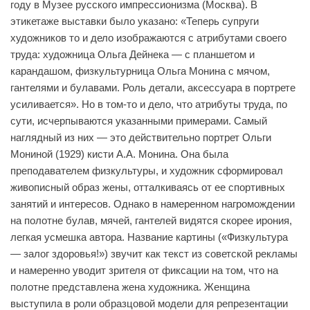
году в Музее русского импрессионизма (Москва). В
этикетаже выставки было указано: «Теперь супруги
художников то и дело изображаются с атрибутами своего
труда: художница Ольга Дейнека — с планшетом и
карандашом, физкультурница Ольга Монина с мячом,
гантелями и булавами. Роль детали, аксессуара в портрете
усиливается». Но в том-то и дело, что атрибуты труда, по
сути, исчерпываются указанными примерами. Самый
наглядный из них — это действительно портрет Ольги
Мониной (1929) кисти А.А. Монина. Она была
преподавателем физкультуры, и художник сформировал
живописный образ жены, отталкиваясь от ее спортивных
занятий и интересов. Однако в намеренном нагромождении
на полотне булав, мячей, гантелей видятся скорее ирония,
легкая усмешка автора. Название картины («Физкультура
— залог здоровья!») звучит как текст из советской рекламы
и намеренно уводит зрителя от фиксации на том, что на
полотне представлена жена художника. Женщина
выступила в роли образцовой модели для репрезентации