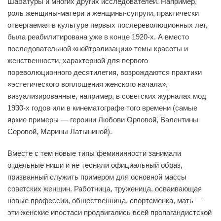
Шабатуры и многих других исследователей. Например,
роль женщины-матери и женщины-супруги, практически
отвергаемая в культуре первых послереволюционных лет,
была реабилитирована уже в конце 1920-х. А вместо
последовательной «нейтрализации» темы красоты и
женственности, характерной для первого
пореволюционного десятилетия, возрождаются практики
«эстетического воплощения женского начала»,
визуализированные, например, в советских журналах мод
1930-х годов или в кинематографе того времени (самые
яркие примеры — героини Любови Орловой, Валентины
Серовой, Марины Латыниной).
Вместе с тем новые типы фемининности занимали
отдельные ниши и не теснили официальный образ,
призванный служить примером для основной массы
советских женщин. Работница, труженица, осваивающая
новые профессии, общественница, спортсменка, мать —
эти женские ипостаси продвигались всей пропагандистской