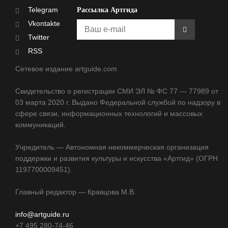
Telegram
Рассылка Артгида
Vkontakte
Twitter
RSS
Сетевое издание artguide.com
Свидетельство о регистрации СМИ ЭЛ № ФС 77 — 77989 от
03 марта 2020 г. Выдано Федеральной службой по надзору в
сфере связи, информационных технологий и массовых
коммуникаций.
Учредитель — Автономная некоммерческая организация
поддержки и развития культуры и искусства «Артгид» (ОГРН
1197700009451).
Главный редактор — Кравцова М.В.
info@artguide.ru
+7 495 280-74-46