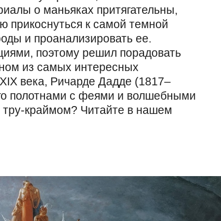
риалы о маньяках притягательны,
ю прикоснуться к самой темной
оды и проанализировать ее.
циями, поэтому решил порадовать
дном из самых интересных
XIX века, Ричарде Дадде (1817–
его полотнами c феями и волшебными
 с тру-краймом? Читайте в нашем