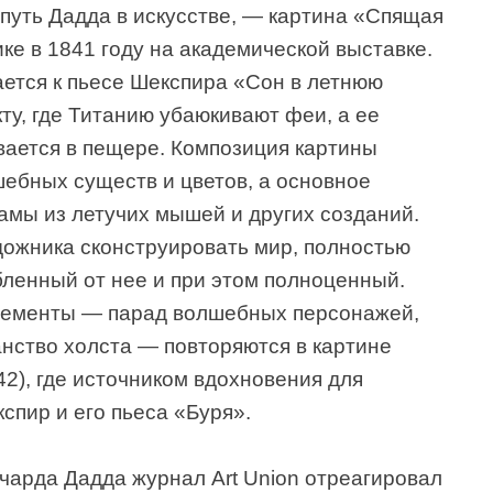
 путь Дадда в искусстве, — картина «Спящая
ке в 1841 году на академической выставке.
ется к пьесе Шекспира «Сон в летнюю
кту, где Титанию убаюкивают феи, а ее
вается в пещере. Композиция картины
шебных существ и цветов, а основное
мы из летучих мышей и других созданий.
дожника сконструировать мир, полностью
бленный от нее и при этом полноценный.
лементы — парад волшебных персонажей,
анство холста — повторяются в картине
42), где источником вдохновения для
спир и его пьеса «Буря».
чарда Дадда журнал Art Union отреагировал