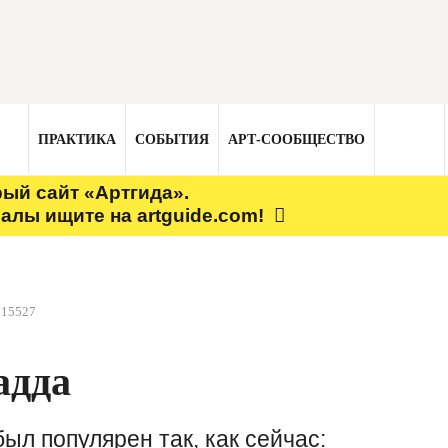
ПРАКТИКА
СОБЫТИЯ
АРТ-СООБЩЕСТВО
рый сайт «Артгида».
алы ищите на artguide.com!
15527
адда
ыл популярен так, как сейчас: