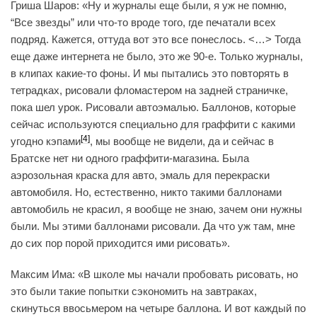
Гриша Шаров: «Ну и журналы еще были, я уж не помню,
“Все звезды” или что-то вроде того, где печатали всех
подряд. Кажется, оттуда вот это все понеслось. <…> Тогда
еще даже интернета не было, это же 90-е. Только журналы,
в клипах какие-то фоны. И мы пытались это повторять в
тетрадках, рисовали фломастером на задней страничке,
пока шел урок. Рисовали автоэмалью. Баллонов, которые
сейчас используются специально для граффити с какими
[4]
угодно кэпами
, мы вообще не видели, да и сейчас в
Братске нет ни одного граффити-магазина. Была
аэрозольная краска для авто, эмаль для перекраски
автомобиля. Но, естественно, никто такими баллонами
автомобиль не красил, я вообще не знаю, зачем они нужны
были. Мы этими баллонами рисовали. Да что уж там, мне
до сих пор порой приходится ими рисовать».
Максим Има: «В школе мы начали пробовать рисовать, но
это были такие попытки сэкономить на завтраках,
скинуться ввосьмером на четыре баллона. И вот каждый по