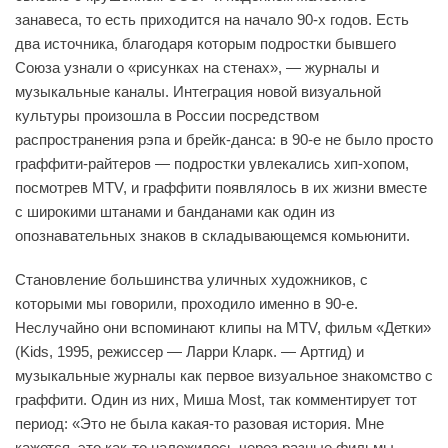
занавеса, то есть приходится на начало 90-х годов. Есть
два источника, благодаря которым подростки бывшего
Союза узнали о «рисунках на стенах», — журналы и
музыкальные каналы. Интеграция новой визуальной
культуры произошла в России посредством
распространения рэпа и брейк-данса: в 90-е не было просто
граффити-райтеров — подростки увлекались хип-хопом,
посмотрев MTV, и граффити появлялось в их жизни вместе
с широкими штанами и банданами как один из
опознавательных знаков в складывающемся комьюнити.
Становление большинства уличных художников, с
которыми мы говорили, проходило именно в 90-е.
Неслучайно они вспоминают клипы на MTV, фильм «Детки»
(Kids, 1995, режиссер — Ларри Кларк. — Артгид) и
музыкальные журналы как первое визуальное знакомство с
граффити. Один из них, Миша Most, так комментирует тот
период: «Это не была какая-то разовая история. Мне
кажется, это как-то наложилось через разные фильмы,