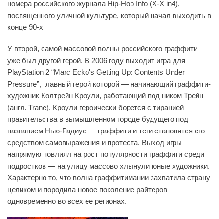
номера российского журнала Hip-Hop Info (Х-Х in4),
посвященного уличной культуре, который начал выходить в
конце 90-х.
У второй, самой массовой волны российского граффити
уже был другой герой. В 2006 году выходит игра для
PlayStation 2 “Marc Eckō's Getting Up: Contents Under
Pressure”, главный герой которой — начинающий граффити-
художник Колтрейн Кроули, работающий под ником Трейн
(англ. Trane). Кроули героически борется с тиранией
правительства в вымышленном городе будущего под
названием Нью-Радиус — граффити и теги становятся его
средством самовыражения и протеста. Выход игры
напрямую повлиял на рост популярности граффити среди
подростков — на улицу массово хлынули юные художники.
Характерно то, что волна граффитимании захватила страну
целиком и породила новое поколение райтеров
одновременно во всех ее регионах.