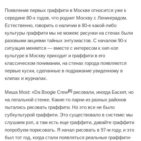
Появление первых граффити в Москве относится уже к
середине 80-х годов, что роднит Москву с Ленинградом.
Естественно, говорить о наличии в 80-е какой-либо
культуры граффити мы не можем: рисунки на стенах были
разовыми акциями тайных энтузиастов. С началом 90-х
ситуация меняется — вместе с интересом к хип-хоп
культуре в Москву приходит и граффити в его
классическом понимании, на стенах города появляются
первые куски, сделанные в подражание увиденному в
клипах и журналах.
[6]
Миша Most: «Da Boogie Crew
рисовали, иногда Баскет, но
на легальной стенке. Какие-то парни из разных районов
пытались рисовать граффити. Но это все не было
субкультурой граффити. Это существовало в системе: мы
слушаем рэп, а там есть еще граффити, давайте граффити
попробуем порисовать. Я начал рисовать в 97-м году, и это
был тот год, когда стали появляться реальные граффити-