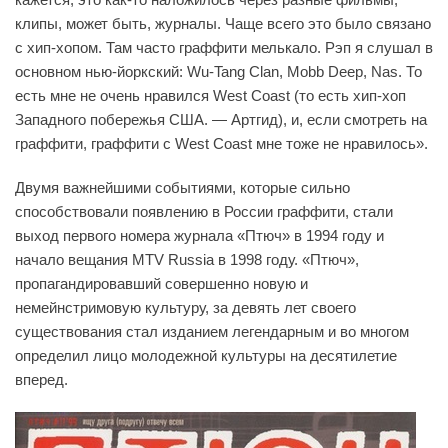
клипы, может быть, журналы. Чаще всего это было связано
с хип-хопом. Там часто граффити мелькало. Рэп я слушал в
основном нью-йоркский: Wu-Tang Clan, Mobb Deep, Nas. То
есть мне не очень нравился West Coast (то есть хип-хоп
Западного побережья США. — Артгид), и, если смотреть на
граффити, граффити с West Coast мне тоже не нравилось».
Двумя важнейшими событиями, которые сильно
способствовали появлению в России граффити, стали
выход первого номера журнала «Птюч» в 1994 году и
начало вещания MTV Russia в 1998 году. «Птюч»,
пропагандировавший совершенно новую и
немейнстримовую культуру, за девять лет своего
существования стал изданием легендарным и во многом
определил лицо молодежной культуры на десятилетие
вперед.