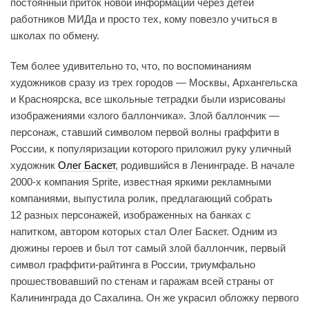
постоянный приток новой информации через детей
работников МИДа и просто тех, кому повезло учиться в
школах по обмену.
Тем более удивительно то, что, по воспоминаниям
художников сразу из трех городов — Москвы, Архангельска
и Красноярска, все школьные тетрадки были изрисованы
изображениями «злого баллончика». Злой баллончик —
персонаж, ставший символом первой волны граффити в
России, к популяризации которого приложил руку уличный
художник
Олег Баскет
, родившийся в Ленинграде. В начале
2000-х компания Sprite, известная яркими рекламными
компаниями, выпустила ролик, предлагающий собрать
12 разных персонажей, изображенных на банках с
напитком, автором которых стал Олег Баскет. Одним из
дюжины героев и был тот самый злой баллончик, первый
символ граффити-райтинга в России, триумфально
прошествовавший по стенам и гаражам всей страны от
Калининграда до Сахалина. Он же украсил обложку первого