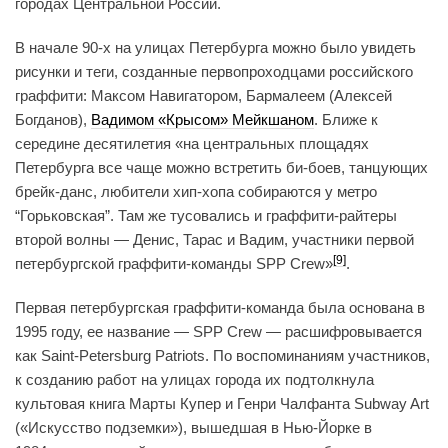
городах Центральной России.
В начале 90-х на улицах Петербурга можно было увидеть
рисунки и теги, созданные первопроходцами российского
граффити: Максом Навигатором, Бармалеем (Алексей
Богданов),
Вадимом «Крысом» Мейкшаном
. Ближе к
середине десятилетия «на центральных площадях
Петербурга все чаще можно встретить би-боев, танцующих
брейк-данс, любители хип-хопа собираются у метро
“Горьковская”. Там же тусовались и граффити-райтеры
второй волны — Денис, Тарас и Вадим, участники первой
[9]
петербургской граффити-команды SPP Crew»
.
Первая петербургская граффити-команда была основана в
1995 году, ее название — SPP Crew — расшифровывается
как Saint-Petersburg Patriots. По воспоминаниям участников,
к созданию работ на улицах города их подтолкнула
культовая книга Марты Купер и Генри Чалфанта Subway Art
(«Искусство подземки»), вышедшая в Нью-Йорке в