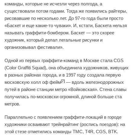
команды, которые не исчезли через полгода, а
существовали потом годами. Тогда же появились райтеры,
рисовавшие по несколько лет. До 97-го года были просто
«Баскет и еще какие-то чуваки». И, кстати, Баскета нельзя
называть граффити-бомбером. Баскет — это скорее
художник, который делал легальные рисунки и
организовывал фестивали».
Одной из первых граффити-команд в Москве стала CGS
(Color Graffiti Squad), она объединила художников, живущих
в разных районах города, и в 1997 году создала первую
[7]
московскую холл оф фейм
— вдоль железнодорожных
путей в районе станции метро «Войковская». Стена славы
получилась по-московски огромной, длиной больше ста
метров.
Параллельно с появлением граффити-локаций в городе
художники осваивают трейнрайтинг (роспись поездов): на
этой стезе отметились команды TMC, T4R, CGS, BTK.