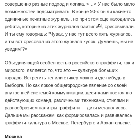
совершенно разные подход и логика. <…> У нас было мало
возможностей подсматривать. В конце 90-х были какие-то
единичные печатные журналы, но при этом еще находились
[5]
ребята, которые из этих журналов байтили
, срисовывали.
И ты ему говоришь: “Чувак, у нас тут всего пять журналов,
и ты вот срисовал из этого журнала кусок. Думаешь, мы не
увидим”?»
Объединяющей особенностью российского граффити, как и
мирового, является то, что это — культура больших
городов. Встретить тег или стикер можно и где-нибудь в
Выборге. Но как яркое общегородское явление со своей
внутренней системой коммуникации, десятками постоянно
действующих команд, различными техниками, стилями и
разнообразием палитры граффити — дитя мегаполисов.
Дальше мы расскажем, как формировалась и развивалась
граффити-культура в Москве, Петербурге и Архангельске.
Москва