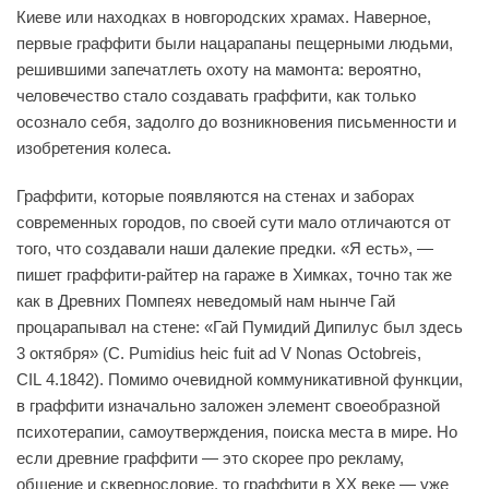
Киеве или находках в новгородских храмах. Наверное,
первые граффити были нацарапаны пещерными людьми,
решившими запечатлеть охоту на мамонта: вероятно,
человечество стало создавать граффити, как только
осознало себя, задолго до возникновения письменности и
изобретения колеса.
Граффити, которые появляются на стенах и заборах
современных городов, по своей сути мало отличаются от
того, что создавали наши далекие предки. «Я есть», —
пишет граффити-райтер на гараже в Химках, точно так же
как в Древних Помпеях неведомый нам нынче Гай
процарапывал на стене: «Гай Пумидий Дипилус был здесь
3 октября» (C. Pumidius heic fuit ad V Nonas Octobreis,
CIL 4.1842). Помимо очевидной коммуникативной функции,
в граффити изначально заложен элемент своеобразной
психотерапии, самоутверждения, поиска места в мире. Но
если древние граффити — это скорее про рекламу,
общение и сквернословие, то граффити в XX веке — уже