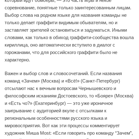
который идут бомберы, — это часть игры и некое
соревнование, понятные только заинтересованным лицам.
Выбор слова на родном языке для названия команды не
только делает граффити видимым обывателям, но и
заставляет зрителей остановиться и задуматься. Иными
словами, как только в обиход граффити-сообщества вошла
кириллица, оно автоматически вступило в диалог с
горожанами, что для российского граффити было не
характерно.
Важен и выбор слов и словосочетаний. Если названия
команд «Зачем» (Москва) и «Всё!» (Санкт-Петербург)
отсылают нас к вечным вопросам Чернышевского и
философским исканиям Достоевского, то «Бояре» (Москва)
и «Есть чо?» (Екатеринбург) — это уже ироничное
заигрывание с аудиторией вкупе с отсылками к
региональным особенностями русского языка и
мировосприятия. Вот как эти процессы комментирует
художник Миша Most: «Если говорить про команду “Зачем”,