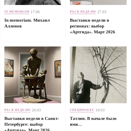
17.06
27.03
IN MEMORIAM
РАЗ В НЕДЕЛЮ
In memoriam. Михаил
Выставки недели в
Алленов
регионах: выбор
«Артгида». Март 2026
20.03
19.03
РАЗ В НЕДЕЛЮ
СПЕЦПРОЕКТ
Выставки недели в Санкт-
Татлин. В начале было
Петербурге: выбор
имя…
«Артгида». Март 2026