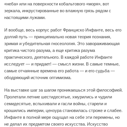
«неба» или на поверхности кобальтового «моря», вот
зеркала, инкрустированные во влажную грязь рядом с
настоящими лужами.
И вообще, весь корпус работ Франциско Инфанте, весь его
долгий путь — принципиально новая теория познания,
зримая и убедительная гносеология. Это завораживающая
критика чистого разума, а еще критика разума
практического, деятельного. В каждой работе Инфанте
исследует — и придает! — смысл жизни. В самые темные,
самые отчаянные времена его работа — и его судьба —
ободряющий источник оптимизма.
На выставке шаг за шагом проникаешься этой философией.
Пролетали летние шестидесятые, хмурились и чудили
семидесятые, вспыхивали и гасли войны, старели и
крошились империи, цензура становилась строже и слабее.
Инфанте в полной мере ощущал на себе эти перемены, но
не делал их предметом своего искусства. Искусство