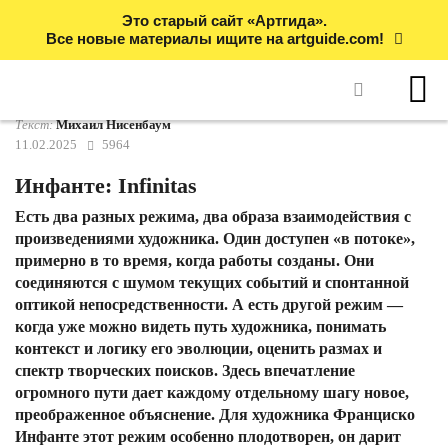
Это старый сайт «Артгида».
Все новые материалы ищите на artguide.com!
Текст:
Михаил Нисенбаум
11.02.2025
5964
Инфанте: Infinitas
Есть два разных режима, два образа взаимодействия с
произведениями художника. Один доступен «в потоке»,
примерно в то время, когда работы созданы. Они
соединяются с шумом текущих событий и спонтанной
оптикой непосредственности. А есть другой режим —
когда уже можно видеть путь художника, понимать
контекст и логику его эволюции, оценить размах и
спектр творческих поисков. Здесь впечатление
огромного пути дает каждому отдельному шагу новое,
преображенное объяснение. Для художника Франциско
Инфанте этот режим особенно плодотворен, он дарит