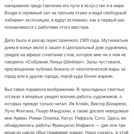
панорамное представление его пути в искусстве и в мире.
Входя в огромный зал на третьем этаже и видя свободный
лабиринт экспозиции, я вдруг вспомнил, как в первый раз
познакомился с работами этого мастера.
Дело было в разгар перестроечного 1989 года. Мутноватым
днем в конце июля я зашел в Центральный дом художника,
увидев на афише сочетание слов, которое мне ни о чем не
говорило: «Собрание Ленца Шёнберг». Залы пустовали,
просвещенная публика бежала от гипотетической жары за
город или в другие города, порой куда более жаркие.
Выставка поражала воображение. В прохладных светлых
отсеках я впервые увидел воочию работы художников, о
которых прежде только читал: Ив Кляйн, Виктор Вазарели,
Лучо Фонтана, Пьеро Мандзони, а также доселе неведомые
мне Арман, Роман Опалка, Хесус Рафаэль Сото. Здесь же
обнаружились работы Франциско Инфанте — две или три
вещи из цикла «Выстраивание знака». Надо сказать, в этой