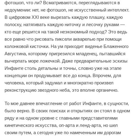
фотошоп, что ли? Всматриваются, переглядываются в
недоумении: нет, не фотошоп, не искусственный интеллект.
В цифровом XXI веке вырезать каждую плашку, каждую
полоску, натягивать каждую ниточку и лесочку руками —
кто еще решится на такой неэкономный подход? Это ведь
все равно что рисовать пиксели акварелью при помощи
колонковой кисточки. На ум приходит виденье Блаженного
Августина, которому пригрезился младенец, пытавшийся
вычерпать море ложечкой. Даже предварительные эскизы
Инфанте столь детальны и точны, словно уже на этапе
концепции он продумывает все до конца. Впрочем, для
человека, который задумал и многократно произвел
реконструкцию звездного неба, это вполне органично.
То мое давнее впечатление от работ Инфанте, в сущности,
было верно. В своих поисках и открытиях он стоял в одном
ряду и на одном уровне с главными представителями
кинетического искусства, оп-арта и ленд-арта, но шел
своим путем, а сегодня уже по намеченным им дорогам