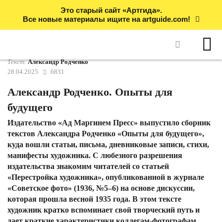
Это старый сайт «Артгида».
Все новые материалы ищите на artguide.com!
Текст:
Александр Родченко
28.04.2025
6831
Александр Родченко. Опыты для
будущего
Издательство «Ад Маргинем Пресс» выпустило сборник
текстов Александра Родченко «Опыты для будущего»,
куда вошли статьи, письма, дневниковые записи, стихи,
манифесты художника. С любезного разрешения
издательства знакомим читателей со статьей
«Перестройка художника», опубликованной в журнале
«Советское фото» (1936, №5–6) на основе дискуссии,
которая прошла весной 1935 года. В этом тексте
художник кратко вспоминает свой творческий путь и
дает краткие характеристики коллегам-фотографам.