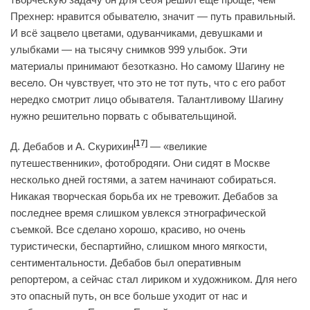
Прехнер: нравится обывателю, значит — путь правильный.
И всё зацвело цветами, одуванчиками, девушками и
улыбками — на тысячу снимков 999 улыбок. Эти
материалы принимают безотказно. Но самому Шагину не
весело. Он чувствует, что это не тот путь, что с его работ
нередко смотрит лицо обывателя. Талантливому Шагину
нужно решительно порвать с обывательщиной.
[17]
Д. Дебабов и А. Скурихин
— «великие
путешественники», фотобродяги. Они сидят в Москве
несколько дней гостями, а затем начинают собираться.
Никакая творческая борьба их не тревожит. Дебабов за
последнее время слишком увлекся этнографической
съемкой. Все сделано хорошо, красиво, но очень
туристически, беспартийно, слишком много мягкости,
сентиментальности. Дебабов был оперативным
репортером, а сейчас стал лириком и художником. Для него
это опасный путь, он все больше уходит от нас и