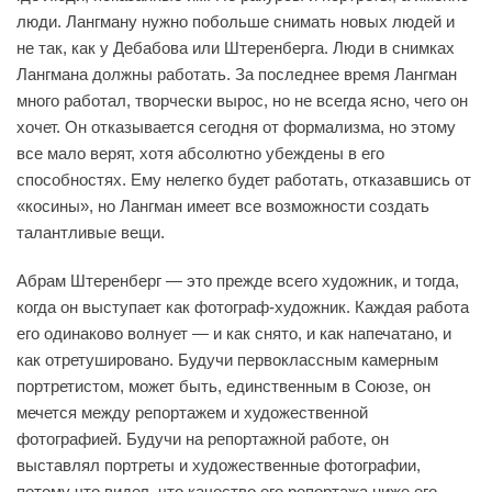
люди. Лангману нужно побольше снимать новых людей и
не так, как у Дебабова или Штеренберга. Люди в снимках
Лангмана должны работать. За последнее время Лангман
много работал, творчески вырос, но не всегда ясно, чего он
хочет. Он отказывается сегодня от формализма, но этому
все мало верят, хотя абсолютно убеждены в его
способностях. Ему нелегко будет работать, отказавшись от
«косины», но Лангман имеет все возможности создать
талантливые вещи.
Абрам Штеренберг — это прежде всего художник, и тогда,
когда он выступает как фотограф-художник. Каждая работа
его одинаково волнует — и как снято, и как напечатано, и
как отретушировано. Будучи первоклассным камерным
портретистом, может быть, единственным в Союзе, он
мечется между репортажем и художественной
фотографией. Будучи на репортажной работе, он
выставлял портреты и художественные фотографии,
потому что видел, что качество его репортажа ниже его