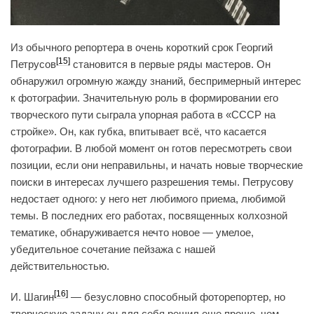
Из обычного репортера в очень короткий срок Георгий
[15]
Петрусов
становится в первые ряды мастеров. Он
обнаружил огромную жажду знаний, беспримерный интерес
к фотографии. Значительную роль в формировании его
творческого пути сыграла упорная работа в «СССР на
стройке». Он, как губка, впитывает всё, что касается
фотографии. В любой момент он готов пересмотреть свои
позиции, если они неправильны, и начать новые творческие
поиски в интересах лучшего разрешения темы. Петрусову
недостает одного: у него нет любимого приема, любимой
темы. В последних его работах, посвященных колхозной
тематике, обнаруживается нечто новое — умелое,
убедительное сочетание пейзажа с нашей
действительностью.
[16]
И. Шагин
— безусловно способный фоторепортер, но
творческую задачу он для себя решил еще проще, чем