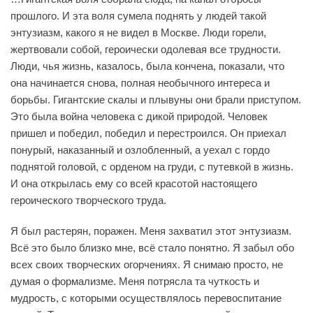
прошлого. И эта воля сумела поднять у людей такой
энтузиазм, какого я не видел в Москве. Люди горели,
жертвовали собой, героически одолевая все трудности.
Люди, чья жизнь, казалось, была кончена, показали, что
она начинается снова, полная необычного интереса и
борьбы. Гигантские скалы и плывуны они брали приступом.
Это была война человека с дикой природой. Человек
пришел и победил, победил и перестроился. Он приехал
понурый, наказанный и озлобленный, а уехал с гордо
поднятой головой, с орденом на груди, с путевкой в жизнь.
И она открылась ему со всей красотой настоящего
героического творческого труда.
Я был растерян, поражен. Меня захватил этот энтузиазм.
Всё это было близко мне, всё стало понятно. Я забыл обо
всех своих творческих огорчениях. Я снимаю просто, не
думая о формализме. Меня потрясла та чуткость и
мудрость, с которыми осуществлялось перевоспитание