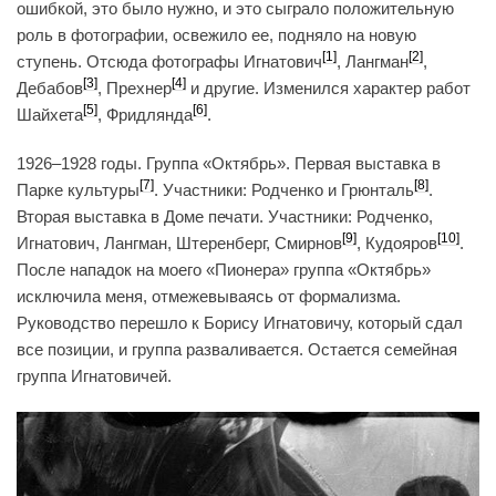
ошибкой, это было нужно, и это сыграло положительную
роль в фотографии, освежило ее, подняло на новую
[1]
[2]
ступень. Отсюда фотографы Игнатович
, Лангман
,
[3]
[4]
Дебабов
, Прехнер
и другие. Изменился характер работ
[5]
[6]
Шайхета
, Фридлянда
.
1926–1928 годы. Группа «Октябрь». Первая выставка в
[7]
[8]
Парке культуры
. Участники: Родченко и Грюнталь
.
Вторая выставка в Доме печати. Участники: Родченко,
[9]
[10]
Игнатович, Лангман, Штеренберг, Смирнов
, Кудояров
.
После нападок на моего «Пионера» группа «Октябрь»
исключила меня, отмежевываясь от формализма.
Руководство перешло к Борису Игнатовичу, который сдал
все позиции, и группа разваливается. Остается семейная
группа Игнатовичей.