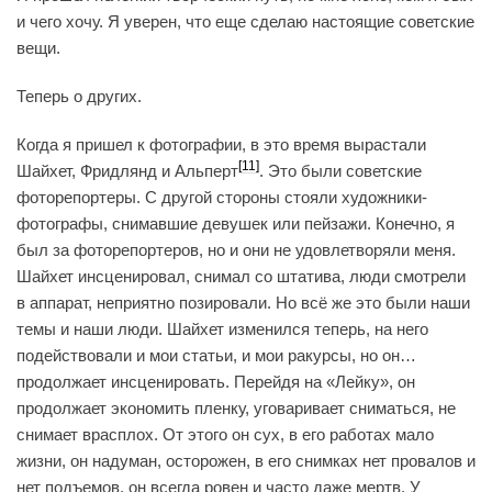
и чего хочу. Я уверен, что еще сделаю настоящие советские
вещи.
Теперь о других.
Когда я пришел к фотографии, в это время вырастали
[11]
Шайхет, Фридлянд и Альперт
. Это были советские
фоторепортеры. С другой стороны стояли художники-
фотографы, снимавшие девушек или пейзажи. Конечно, я
был за фоторепортеров, но и они не удовлетворяли меня.
Шайхет инсценировал, снимал со штатива, люди смотрели
в аппарат, неприятно позировали. Но всё же это были наши
темы и наши люди. Шайхет изменился теперь, на него
подействовали и мои статьи, и мои ракурсы, но он…
продолжает инсценировать. Перейдя на «Лейку», он
продолжает экономить пленку, уговаривает сниматься, не
снимает врасплох. От этого он сух, в его работах мало
жизни, он надуман, осторожен, в его снимках нет провалов и
нет подъемов, он всегда ровен и часто даже мертв. У