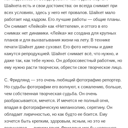
Шайхета есть и свои достоинства: он всегда снимает при
всех условиях, здесь у него нет провалов. Шайхет мало
работает над кадром. Его лучшие работы — общие планы.
Он снимает «Лейкой» как «Неттелем», и оттого в его
снимках нет динамики. «Лейка» же создана для крупных
планов и для выхватывания жизни на лету. В технике
печати Шайхет даже суховат. Его фото неточны и даже
кажутся репродукцией. Шайхет снимает всё, что нужно, и
даже так, как тебе нужно. Он добросовестный работник, но
ему нужно расти творчески, обрести свое творческое лицо.
С. Фридлянд — это очень любящий фотографию репортер.
Но судьбы фотографии его волнуют, к сожалению, больше,
чем собственная творческая судьба. Он очень
разбрасывается, мечется. И мечется не полный огня,
впадая в фотографическую меланхолию, серятину. Он
обладает лиричностью, но как будто ее боится. Ему
хочется быть крепким, здоровым, ясным, но это не
получается — лиризм тянет. Фридлянд мог бы успешнее