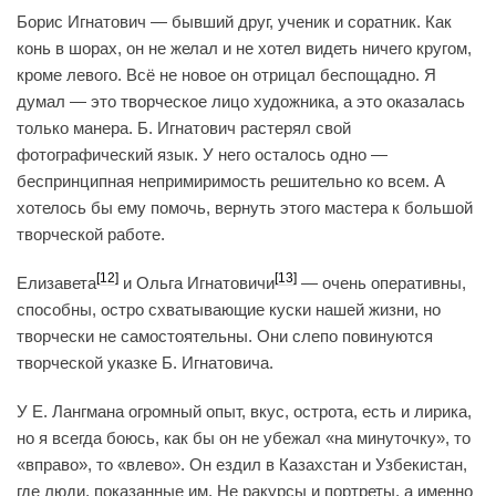
Борис Игнатович — бывший друг, ученик и соратник. Как
конь в шорах, он не желал и не хотел видеть ничего кругом,
кроме левого. Всё не новое он отрицал беспощадно. Я
думал — это творческое лицо художника, а это оказалась
только манера. Б. Игнатович растерял свой
фотографический язык. У него осталось одно —
беспринципная непримиримость решительно ко всем. А
хотелось бы ему помочь, вернуть этого мастера к большой
творческой работе.
[12]
[13]
Елизавета
и Ольга Игнатовичи
— очень оперативны,
способны, остро схватывающие куски нашей жизни, но
творчески не самостоятельны. Они слепо повинуются
творческой указке Б. Игнатовича.
У Е. Лангмана огромный опыт, вкус, острота, есть и лирика,
но я всегда боюсь, как бы он не убежал «на минуточку», то
«вправо», то «влево». Он ездил в Казахстан и Узбекистан,
где люди, показанные им. Не ракурсы и портреты, а именно