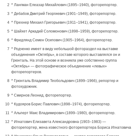
^
Лангман Елеазар Михайлович (1895–1940), фоторепортер.
^
Дебабов Дмитрий Георгиевич (1901–1949), фоторепортер.
^
Прехнер Михаил Григорьевич (1911–1941), фоторепортер.
^
Шайхет Аркадий Соломонович (1898–1959), фоторепортер.
^
Фридлянд Семен Осипович (1905–1964), фоторепортер.
^
Родченко имеет в виду небольшой фотораздел на выставке
объединения «Октябрь», в составе которого выставлялся он и
Грюнталь. На этой основе и возникла уже собственно группа
«Октябрь» — фотографическое объединение «левых»
фоторепортеров.
^
Грюнталь Владимир Теобольдович (1899–1966), репортер и
фотохудожник.
^
Смирнов Леонид, фоторепортер.
^
Кудояров Борис Павлович (1898–1974), фоторепортер.
^
Альперт Макс Владимирович (1899–1980), фоторепортер.
^
Игнатович Елизавета Александровна (1903–1983) —
фоторепортер, жена известного фоторепортера Бориса Игнатовича