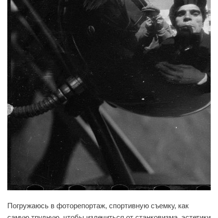
Погружаюсь в фоторепортаж, спортивную съемку, как
самую трудную, чтобы излечиться от станковизма, эстетики