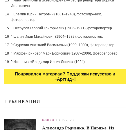
^
Игнатович Ольга Всеволодовна — сестра репортера Бориса
Игнатовича.
^
Еремин Юрий Петрович (1881–1948), фотохудожник,
фоторепортер.
^
Петрусов Георгий Григорьевич (1903–1971), фоторепортер.
^
Шагин Иван Михайлович (1904–1982), фоторепортер.
^
Скурихин Анатолий Васильевич (1900–1990), фоторепортер.
^
Марков-Гринберг Марк Борисович (1907–2006), фоторепортер.
^
Из поэмы «Владимир Ильич Ленин» (1924).
Понравился материал? Поддержи искусство и
«Артгид»!
ПУБЛИКАЦИИ
18.05.2023
КНИГИ
Александр Родченко. В Париже. Из