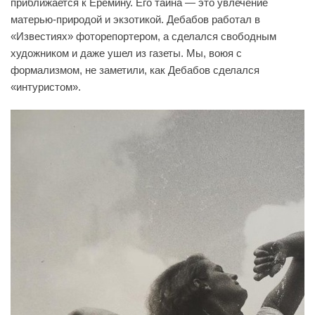
приближается к Еремину. Его тайна — это увлечение
матерью-природой и экзотикой. Дебабов работал в
«Известиях» фоторепортером, а сделался свободным
художником и даже ушел из газеты. Мы, воюя с
формализмом, не заметили, как Дебабов сделался
«интуристом».