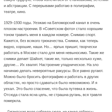
и абстракции. С перерывами работаю в полиграфии,
театре, кино.
1929–1930 годы. Уезжаю на Беломорский канал в очень
плохом настроении. В «Советском фото» стало хорошим
тоном травить меня в каждом номере. Снимаю спорт.
Кажется, без всякого трюкачества. Снимки, как теперь
видно, хорошие, наши. Но… ярлык пришит, творчески
работать в Москве стало для меня невыносимо. Такие же
снимки делает Шайхет, такие же, только несколько хуже,
другие… Их хвалят. Настроение упадническое. На зло
начинаю делать невероятные ракурсы. Все равно ругают.
Можно было бросить фотографию и работать в других
областях, но просто сдаваться было невозможно. И я
уехал. Это было спасение, что была путевка в жизнь.
Отсюда стала ясна цель, не страшна ругань, вся травля
померкла.
…Гигантская воля собрала сюда, на канал отбросы