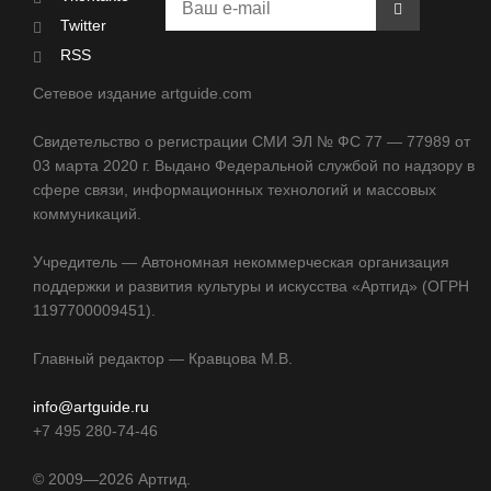
Twitter
RSS
Сетевое издание artguide.com
Свидетельство о регистрации СМИ ЭЛ № ФС 77 — 77989 от
03 марта 2020 г. Выдано Федеральной службой по надзору в
сфере связи, информационных технологий и массовых
коммуникаций.
Учредитель — Автономная некоммерческая организация
поддержки и развития культуры и искусства «Артгид» (ОГРН
1197700009451).
Главный редактор — Кравцова М.В.
info@artguide.ru
+7 495 280-74-46
©
2009—2026
Артгид.