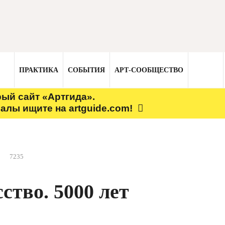
ПРАКТИКА
СОБЫТИЯ
АРТ-СООБЩЕСТВО
рый сайт «Артгида».
алы ищите на artguide.com!
7235
ство. 5000 лет