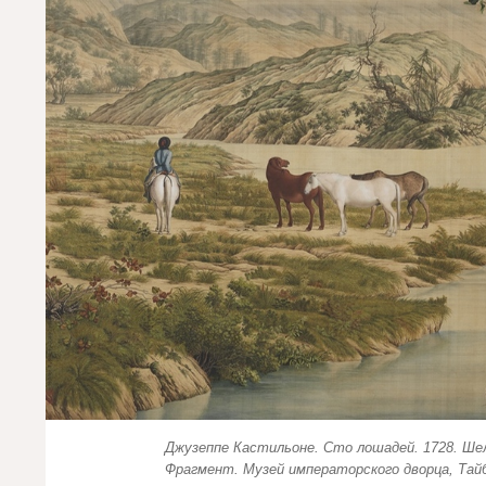
Джузеппе Кастильоне. Сто лошадей. 1728. Ше
Фрагмент. Музей императорского дворца, Тай