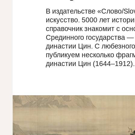
В издательстве «Слово/Slo
искусство. 5000 лет истор
справочник знакомит с осн
Срединного государства — 
династии Цин. С любезног
публикуем несколько фрагм
династии Цин (1644–1912).