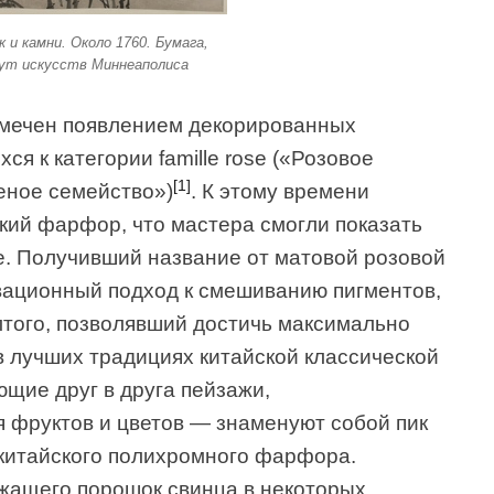
 и камни. Около 1760. Бумага,
т искусств Миннеаполиса
тмечен появлением декорированных
я к категории famille rose («Розовое
[1]
леное семейство»)
. К этому времени
кий фарфор, что мастера смогли показать
е. Получивший название от матовой розовой
овационный подход к смешиванию пигментов,
лтого, позволявший достичь максимально
в лучших традициях китайской классической
щие друг в друга пейзажи,
 фруктов и цветов — знаменуют собой пик
 китайского полихромного фарфора.
жащего порошок свинца в некоторых