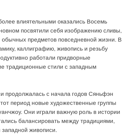
более влиятельными оказались Восемь
сновном посвятили себя изображению сливы,
и обычных предметов повседневной жизни. В
амику, каллиграфию, живопись и резьбу
продуктивно работали придворные
ие традиционные стили с западным
и продолжалась с начала годов Сяньфэн
 этот период новые художественные группы
уанчжоу. Они играли важную роль в истории
пытались балансировать между традициями,
 западной живописи.