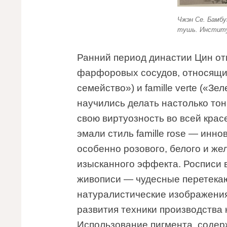
Чжэн Се. Бамбук
тушь. Институ
Ранний период династии Цин о
фарфоровых сосудов, относящихс
семейство») и famille verte («Зе
научились делать настолько тон
свою виртуозность во всей крас
эмали стиль famille rose — инн
особенно розового, белого и же
изысканного эффекта. Росписи 
живописи — чудесные перетекаю
натуралистические изображения
развития техники производства
Использование пигмента, содер