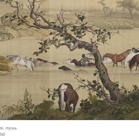
лк, тушь.
бэй