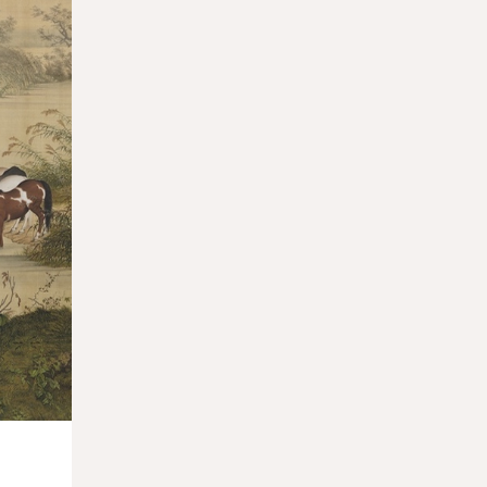
26.03.2026
Москва возглавила мировой рейтинг по
числу туристических
достопримечательностей
25.03.2026
В Петербурге пройдет лекция главного
редактора «Артгида» Марии Кравцовой
25.03.2026
Музей Ритберг передал Нигерии право
собственности на 11 вывезенных
артефактов
24.03.2026
Работу Беллини отреставрируют на
глазах у публики