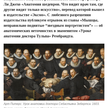
Ли Джехо «Анатомия шедевров. Что видит врач там, где
другие видят только искусство», перевод которой вышел
в издательстве «Эксмо». С любезного разрешения
издательства публикуем отрывок из главы «Мышцы,
неправильно поднятые “звездным портретистом”» — об
анатомических неточностях в знаменитом «Уроке
анатомии доктора Тульпа» Рембрандта.
Арт Питерс. Урок анатомии доктора Себастьяна Эгбертcа. 1603.