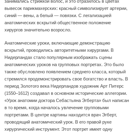
занимались стрижкой волос, и это отразилось в цветах
вывесок парикмахерских: красный символизирует артерии,
синий — вены, а белый — повязки. С легализацией
анатомических вскрытий общественное положение
хирургов значительно возросло.
Анатомические уроки, включающие демонстрацию
вскрытий, проводились авторитетными хирургами. В
Нидерландах стало популярным изображать сцены
анатомических уроков на групповых портретах. Это было
также обусловлено появлением среднего класса, который
стремился продемонстрировать свое богатство и власть. В
период Золотого века Нидерландов художник Арт Питерс
(1550–1612) создавал в основном исторические аллегории.
«Урок анатомии доктора Себастьяна Эгберта» был написан
в то время, когда началось увлечение групповыми
портретами. В центре картины находится врач Эгберт,
проводящий анатомический урок. В его правой руке
хирургический инструмент. Этот портрет имеет одну