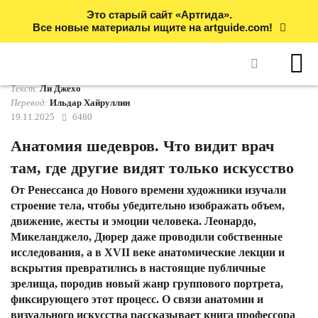
Это старый сайт «Артгида».
Все новые материалы ищите на artguide.com!
Текст:
Ли Джехо
Перевод:
Ильдар Хайруллин
19.11.2025
6480
Анатомия шедевров. Что видит врач
там, где другие видят только искусство
От Ренессанса до Нового времени художники изучали
строение тела, чтобы убедительно изображать объем,
движение, жесты и эмоции человека. Леонардо,
Микеланджело, Дюрер даже проводили собственные
исследования, а в XVII веке анатомические лекции и
вскрытия превратились в настоящие публичные
зрелища, породив новый жанр группового портрета,
фиксирующего этот процесс. О связи анатомии и
визуального искусства рассказывает книга профессора