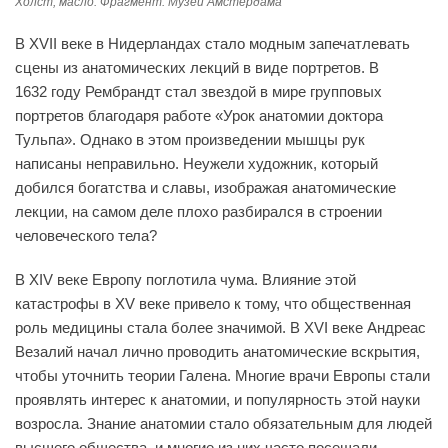
Холст, масло. Фрагмент. Музей Амстердама
В XVII веке в Нидерландах стало модным запечатлевать
сцены из анатомических лекций в виде портретов. В
1632 году Рембрандт стал звездой в мире групповых
портретов благодаря работе «Урок анатомии доктора
Тульпа». Однако в этом произведении мышцы рук
написаны неправильно. Неужели художник, который
добился богатства и славы, изображая анатомические
лекции, на самом деле плохо разбирался в строении
человеческого тела?
В XIV веке Европу поглотила чума. Влияние этой
катастрофы в XV веке привело к тому, что общественная
роль медицины стала более значимой. В XVI веке Андреас
Везалий начал лично проводить анатомические вскрытия,
чтобы уточнить теории Галена. Многие врачи Европы стали
проявлять интерес к анатомии, и популярность этой науки
возросла. Знание анатомии стало обязательным для людей
высшего общества, и многие из них часто посещали