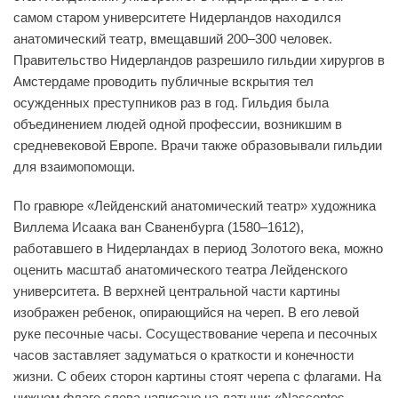
самом старом университете Нидерландов находился
анатомический театр, вмещавший 200–300 человек.
Правительство Нидерландов разрешило гильдии хирургов в
Амстердаме проводить публичные вскрытия тел
осужденных преступников раз в год. Гильдия была
объединением людей одной профессии, возникшим в
средневековой Европе. Врачи также образовывали гильдии
для взаимопомощи.
По гравюре «Лейденский анатомический театр» художника
Виллема Исаака ван Сваненбурга (1580–1612),
работавшего в Нидерландах в период Золотого века, можно
оценить масштаб анатомического театра Лейденского
университета. В верхней центральной части картины
изображен ребенок, опирающийся на череп. В его левой
руке песочные часы. Сосуществование черепа и песочных
часов заставляет задуматься о краткости и конечности
жизни. С обеих сторон картины стоят черепа с флагами. На
нижнем флаге слева написано на латыни: «Nascentes