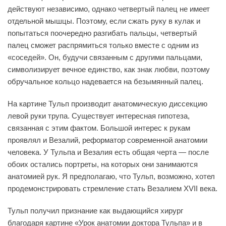
действуют независимо, однако четвертый палец не имеет
отдельной мышцы. Поэтому, если сжать руку в кулак и
попытаться поочередно разгибать пальцы, четвертый
палец сможет распрямиться только вместе с одним из
«соседей». Он, будучи связанным с другими пальцами,
символизирует вечное единство, как знак любви, поэтому
обручальное кольцо надевается на безымянный палец.
На картине Тульп производит анатомическую диссекцию
левой руки трупа. Существует интересная гипотеза,
связанная с этим фактом. Большой интерес к рукам
проявлял и Везалий, реформатор современной анатомии
человека. У Тульпа и Везалия есть общая черта — после
обоих остались портреты, на которых они занимаются
анатомией рук. Я предполагаю, что Тульп, возможно, хотел
продемонстрировать стремление стать Везалием XVII века.
Тульп получил признание как выдающийся хирург
благодаря картине «Урок анатомии доктора Тульпа» и в