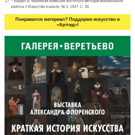
^
Кордес В. Музейная комиссия института методов внешкольной
работы // Искусство в школе, № 2, 1927. С. 30.
Понравился материал? Поддержи искусство и
«Артгид»!