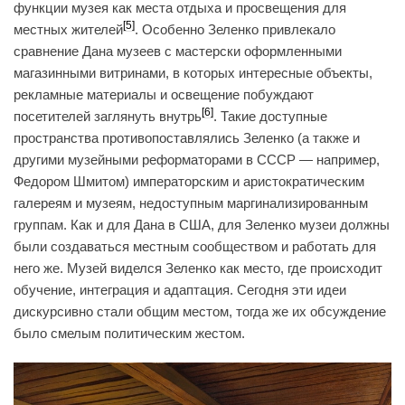
функции музея как места отдыха и просвещения для
[5]
местных жителей
. Особенно Зеленко привлекало
сравнение Дана музеев с мастерски оформленными
магазинными витринами, в которых интересные объекты,
рекламные материалы и освещение побуждают
[6]
посетителей заглянуть внутрь
. Такие доступные
пространства противопоставлялись Зеленко (а также и
другими музейными реформаторами в СССР — например,
Федором Шмитом) императорским и аристократическим
галереям и музеям, недоступным маргинализированным
группам. Как и для Дана в США, для Зеленко музеи должны
были создаваться местным сообществом и работать для
него же. Музей виделся Зеленко как место, где происходит
обучение, интеграция и адаптация. Сегодня эти идеи
дискурсивно стали общим местом, тогда же их обсуждение
было смелым политическим жестом.