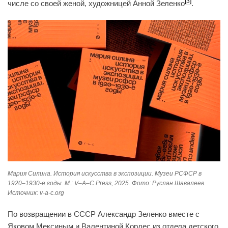
[3]
числе со своей женой, художницей Анной Зеленко
.
Мария Силина. История искусства в экспозиции. Музеи РСФСР в
1920–1930-е годы. М.: V–A–C Press, 2025. Фото: Руслан Шавалеев.
Источник: v-a-c.org
По возвращении в СССР Александр Зеленко вместе с
Яковом Мексиным и Валентиной Кордес из отдела детского