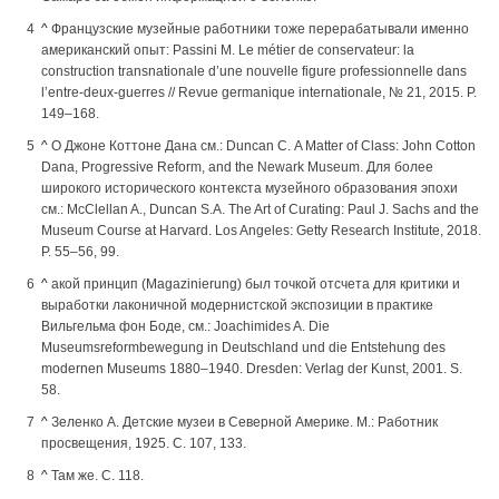
^
Французские музейные работники тоже перерабатывали именно
американский опыт: Passini M. Le métier de conservateur: la
construction transnationale d’une nouvelle figure professionnelle dans
l’entre-deux-guerres // Revue germanique internationale, № 21, 2015. P.
149–168.
^
О Джоне Коттоне Дана см.: Duncan С. A Matter of Class: John Cotton
Dana, Progressive Reform, and the Newark Museum. Для более
широкого исторического контекста музейного образования эпохи
см.: McClellan A., Duncan S.A. The Art of Curating: Paul J. Sachs and the
Museum Course at Harvard. Los Angeles: Getty Research Institute, 2018.
P. 55–56, 99.
^
акой принцип (Magazinierung) был точкой отсчета для критики и
выработки лаконичной модернистской экспозиции в практике
Вильгельма фон Боде, см.: Joachimides A. Die
Museumsreformbewegung in Deutschland und die Entstehung des
modernen Museums 1880–1940. Dresden: Verlag der Kunst, 2001. S.
58.
^
Зеленко А. Детские музеи в Северной Америке. М.: Работник
просвещения, 1925. С. 107, 133.
^
Там же. С. 118.