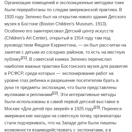
Организация помещений и экспозиционные методики тоже
были переработаны по следам американской практики. В
1920 году Зеленко был на открытии нового здания Детского
музея в Бостоне (Boston Children’s Museum, 1913).
Особенно его заинтересовал Детский центр искусств
(Children’s Art Center), открытый в 1914 году там под
руководством Фицроя Кэррингтона, — он был рассчитан на
занятия с детьми из соседних районов, то есть на местную
[21]
публику
. В советской книжке Зеленко перечислил
наиболее важные практики Бостонского музея для развития
в РСФСР, среди которых — экспонирование работ на
уровне глаз ребенка и разрешение посетителям брать в
руки те предметы экспозиции, что были представлены
[22]
муляжами и репликами
. Эти интерактивные методы
были использованы в самой первой детской выставке в
[23]
Москве «Для детей про зверей» в 1925 году
. Перенеся
американские находки на советскую почву, организаторы
стали подчеркивать, что на Западе дети были лишены
возможности взаимодействовать с экспонатами, а в