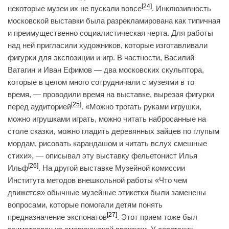
[24]
некоторые музеи их не пускали вовсе
. Инклюзивность
московской выставки была разрекламирована как типичная
и преимущественно социалистическая черта. Для работы
над ней пригласили художников, которые изготавливали
фигурки для экспозиции и игр. В частности, Василий
Ватагин и Иван Ефимов — два московских скульптора,
которые в целом много сотрудничали с музеями в то
время, — проводили время на выставке, вырезая фигурки
[25]
перед аудиторией
. «Можно трогать руками игрушки,
можно игрушками играть, можно читать набросанные на
столе сказки, можно гладить деревянных зайцев по глупым
мордам, рисовать карандашом и читать вслух смешные
стихи», — описывал эту выставку фельетонист Илья
[26]
Ильф
. На другой выставке Музейной комиссии
Института методов внешкольной работы «Что чем
движется» обычные музейные этикетки были заменены
вопросами, которые помогали детям понять
[27]
предназначение экспонатов
. Этот прием тоже был