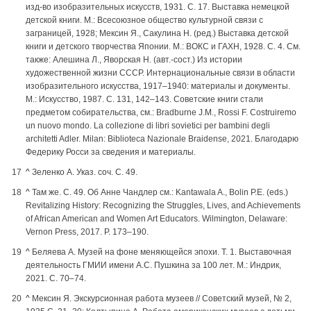
изд-во изобразительных искусств, 1931. С. 17. Выставка немецкой
детской книги. М.: Всесоюзное общество культурной связи с
заграницей, 1928; Мексин Я., Сакулина Н. (ред.) Выставка детской
книги и детского творчества Японии. М.: ВОКС и ГАХН, 1928. С. 4. См.
также: Алешина Л., Яворская Н. (авт.-сост.) Из истории
художественной жизни СССР. Интернациональные связи в области
изобразительного искусства, 1917–1940: материалы и документы.
М.: Искусство, 1987. С. 131, 142–143. Советские книги стали
предметом собирательства, см.: Bradburne J.M., Rossi F. Costruiremo
un nuovo mondo. La collezione di libri sovietici per bambini degli
architetti Adler. Milan: Biblioteca Nazionale Braidense, 2021. Благодарю
Федерику Росси за сведения и материалы.
^
Зеленко А. Указ. соч. С. 49.
^
Там же. С. 49. Об Анне Чандлер см.: Kantawala A., Bolin P.E. (eds.)
Revitalizing History: Recognizing the Struggles, Lives, and Achievements
of African American and Women Art Educators. Wilmington, Delaware:
Vernon Press, 2017. P. 173–190.
^
Беляева А. Музей на фоне меняющейся эпохи. Т. 1. Выставочная
деятельность ГМИИ имени А.С. Пушкина за 100 лет. М.: Индрик,
2021. С. 70–74.
^
Мексин Я. Экскурсионная работа музеев // Советский музей, № 2,