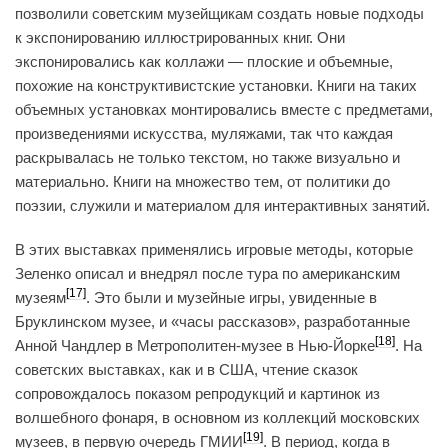
позволили советским музейщикам создать новые подходы
к экспонированию иллюстрированных книг. Они
экспонировались как коллажи — плоские и объемные,
похожие на конструктивистские установки. Книги на таких
объемных установках монтировались вместе с предметами,
произведениями искусства, муляжами, так что каждая
раскрывалась не только текстом, но также визуально и
материально. Книги на множество тем, от политики до
поэзии, служили и материалом для интерактивных занятий.
В этих выставках применялись игровые методы, которые
Зеленко описал и внедрял после тура по американским
[17]
музеям
. Это были и музейные игры, увиденные в
Бруклинском музее, и «часы рассказов», разработанные
[18]
Анной Чандлер в Метрополитен-музее в Нью-Йорке
. На
советских выставках, как и в США, чтение сказок
сопровождалось показом репродукций и картинок из
волшебного фонаря, в основном из коллекций московских
[19]
музеев, в первую очередь ГМИИ
. В период, когда в