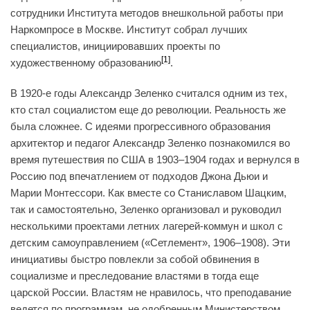
сотрудники Института методов внешкольной работы при
Наркомпросе в Москве. Институт собрал лучших
специалистов, инициировавших проекты по
[1]
художественному образованию
.
В 1920‑е годы Александр Зеленко считался одним из тех,
кто стал социалистом еще до революции. Реальность же
была сложнее. С идеями прогрессивного образования
архитектор и педагог Александр Зеленко познакомился во
время путешествия по США в 1903–1904 годах и вернулся в
Россию под впечатлением от подходов Джона Дьюи и
Марии Монтессори. Как вместе со Станиславом Шацким,
так и самостоятельно, Зеленко организовал и руководил
несколькими проектами летних лагерей-коммун и школ с
детским самоуправлением («Сетлемент», 1906–1908). Эти
инициативы быстро повлекли за собой обвинения в
социализме и преследование властями в тогда еще
царской России. Властям не нравилось, что преподавание
ведется по программам, не одобренным Министерством