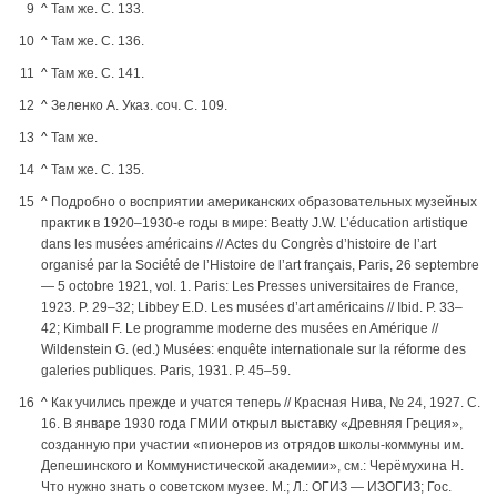
^
Там же. С. 133.
^
Там же. С. 136.
^
Там же. С. 141.
^
Зеленко А. Указ. соч. С. 109.
^
Там же.
^
Там же. С. 135.
^
Подробно о восприятии американских образовательных музейных
практик в 1920–1930‑е годы в мире: Beatty J.W. L’éducation artistique
dans les musées américains // Actes du Congrès d’histoire de l’art
organisé par la Société de l’Histoire de l’art français, Paris, 26 septembre
— 5 octobre 1921, vol. 1. Paris: Les Presses universitaires de France,
1923. P. 29–32; Libbey E.D. Les musées d’art américains // Ibid. P. 33–
42; Kimball F. Le programme moderne des musées en Amérique //
Wildenstein G. (ed.) Musées: enquête internationale sur la réforme des
galeries publiques. Paris, 1931. P. 45–59.
^
Как учились прежде и учатся теперь // Красная Нива, № 24, 1927. C.
16. В январе 1930 года ГМИИ открыл выставку «Древняя Греция»,
созданную при участии «пионеров из отрядов школы-коммуны им.
Депешинского и Коммунистической академии», см.: Черёмухина Н.
Что нужно знать о советском музее. М.; Л.: ОГИЗ — ИЗОГИЗ; Гос.