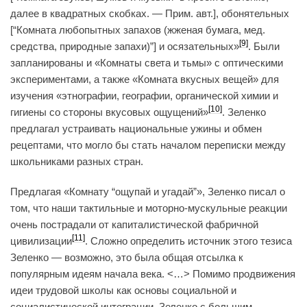
далее в квадратных скобках. — Прим. авт.], обонятельных
[“Комната любопытных запахов (жженая бумага, мед.
[9]
средства, природные запахи)”] и осязательных»
. Были
запланированы и «Комнаты света и тьмы» с оптическими
экспериментами, а также «Комната вкусных вещей» для
изучения «этнографии, географии, органической химии и
[10]
гигиены со стороны вкусовых ощущений»
. Зеленко
предлагал устраивать национальные ужины и обмен
рецептами, что могло бы стать началом переписки между
школьниками разных стран.
Предлагая «Комнату “ощупай и угадай”», Зеленко писал о
том, что наши тактильные и моторно-мускульные реакции
очень пострадали от капиталистической фабричной
[11]
цивилизации
. Сложно определить источник этого тезиса
Зеленко — возможно, это была общая отсылка к
популярным идеям начала века. <…> Помимо продвижения
идеи трудовой школы как основы социальной и
социалистической интеграции, Зеленко с большим