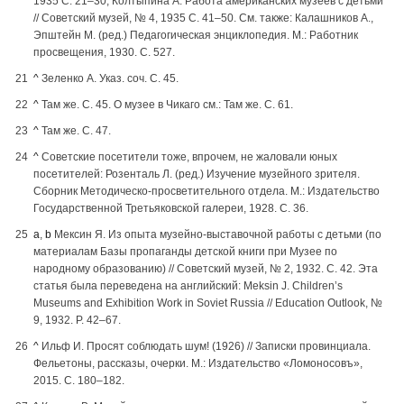
1935 С. 21–30; Колтыпина А. Работа американских музеев с детьми
// Советский музей, № 4, 1935 С. 41–50. См. также: Калашников А.,
Эпштейн М. (ред.) Педагогическая энциклопедия. М.: Работник
просвещения, 1930. С. 527.
^
Зеленко А. Указ. соч. С. 45.
^
Там же. С. 45. О музее в Чикаго см.: Там же. С. 61.
^
Там же. С. 47.
^
Советские посетители тоже, впрочем, не жаловали юных
посетителей: Розенталь Л. (ред.) Изучение музейного зрителя.
Сборник Методическо-просветительного отдела. М.: Издательство
Государственной Третьяковской галереи, 1928. С. 36.
a
,
b
Мексин Я. Из опыта музейно-выставочной работы с детьми (по
материалам Базы пропаганды детской книги при Музее по
народному образованию) // Советский музей, № 2, 1932. С. 42. Эта
статья была переведена на английский: Meksin J. Children’s
Museums and Exhibition Work in Soviet Russia // Education Outlook, №
9, 1932. P. 42–67.
^
Ильф И. Просят соблюдать шум! (1926) // Записки провинциала.
Фельетоны, рассказы, очерки. М.: Издательство «Ломоносовъ»,
2015. С. 180–182.