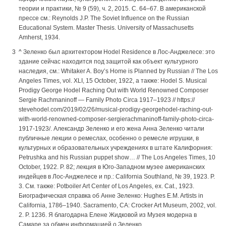
теории и практики, № 9 (59), ч. 2, 2015. С. 64–67. В американской
прессе см.: Reynolds J.P. The Soviet Influence on the Russian
Educational System. Master Thesis. University of Massachusetts
Amherst, 1934.
^
Зеленко был архитектором Hodel Residence в Лос-Анджелесе: это
здание сейчас находится под защитой как объект культурного
наследия, см.: Whitaker A. Boy’s Home is Planned by Russian // The Los
Angeles Times, vol. XLI, 15 October, 1922, а также: Hodel S. Musical
Prodigy George Hodel Raching Out with World Renowned Composer
Sergie Rachmaninoff — Family Photo Circa 1917–1923 // https://
stevehodel.com/2019/02/26/musical-prodigy-georgehodel-raching-out-
with-world-renowned-composer-sergierachmaninoff-family-photo-circa-
1917-1923/. Александр Зеленко и его жена Анна Зеленко читали
публичные лекции о ремеслах, особенно о ремесле игрушки, в
культурных и образовательных учреждениях в штате Калифорния:
Petrushka and his Russian puppet show… // The Los Angeles Times, 10
October, 1922. P. 82; лекция в Юго-Западном музее американских
индейцев в Лос-Анджелесе и пр.: California Southland, № 39, 1923. P.
3. См. также: Potboiler Art Center of Los Angeles, ex. Cat., 1923.
Биографическая справка об Анне Зеленко: Hughes E.M. Artists in
California, 1786–1940. Sacramento, CA: Crocker Art Museum, 2002, vol.
2. P. 1236. Я благодарна Елене Жидковой из Музея модерна в
Самаре за обмен информацией о Зеленко.