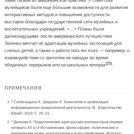
заимствован из американской практики. У советских
музейщиков были еще бóльшие возможности для развития
интерактивных методов и повышения доступности
выставок благодаря государственной сети музейных и
воспитательных учреждений. <…> Планы были
далекоидущими: после американского путешествия
Зеленко мечтал об адаптации музейных экспозиций для
слепых детей, а также о работе hors les murs — например, о
взаимодействии со зрителем на заводах во время
[25]
обеденных перерывов или на школьных вечерах
.
ПРИМЕЧАНИЯ
^
Скобельцына А., Шарухин А. Технология и организация
информационно-экскурсионной деятельности. М.: Издательство
Юрайт, 2019. С. 20–21.
^
Дианова Е. Педагогические идеи русских кооператоров (первая
четверть ХХ в.) // Исторические, философские, политические и
юридические науки, культурология и искусствоведение. Вопросы