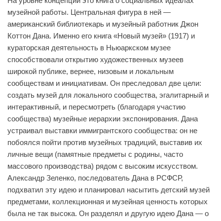
На уровне концепции это книга о социальных идеалах
музейной работы. Центральная фигура в ней —
американский библиотекарь и музейный работник Джон
Коттон Дана. Именно его книга «Новый музей» (1917) и
кураторская деятельность в Ньюаркском музее
способствовали открытию художественных музеев
широкой публике, вернее, низовым и локальным
сообществам и инициативам. Он преследовал две цели:
создать музей для локального сообщества, эгалитарный и
интерактивный, и пересмотреть (благодаря участию
сообщества) музейные иерархии экспонирования. Дана
устраивал выставки иммигрантского сообщества: он не
побоялся пойти против музейных традиций, выставив их
личные вещи (памятные предметы с родины, часто
массового производства) рядом с высоким искусством.
Александр Зеленко, последователь Дана в РСФСР,
подхватил эту идею и планировал насытить детский музей
предметами, коллекционная и музейная ценность которых
была не так высока. Он разделял и другую идею Дана — о